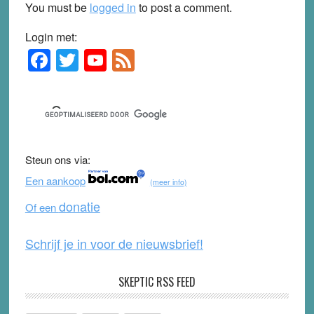
You must be
logged in
to post a comment.
Login met:
F
T
Y
F
Primary
Sidebar
a
wi
o
e
c
tt
u
e
e
er
T
d
b
u
Steun ons via:
o
b
Een aankoop
(meer info)
o
e
donatie
Of een
k
Schrijf je in voor de nieuwsbrief!
SKEPTIC RSS FEED