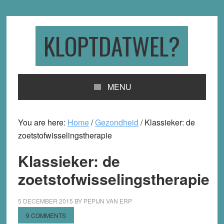
Skip
Skip
Skip
to
to
to
primary
main
primary
KLOPTDATWEL?
navigation
content
sidebar
MENU
You are here:
Home
/
Gezondheid
/
Klassieker: de
zoetstofwisselingstherapie
Klassieker: de
zoetstofwisselingstherapie
5 DECEMBER 2015
BY
PEPIJN VAN ERP
9 COMMENTS