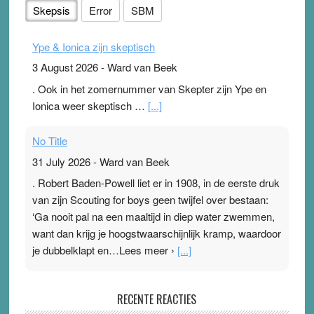
Skepsis
Error
SBM
Ype & Ionica zijn skeptisch
3 August 2026
-
Ward van Beek
. Ook in het zomernummer van Skepter zijn Ype en
Ionica weer skeptisch …
[...]
No Title
31 July 2026
-
Ward van Beek
. Robert Baden-Powell liet er in 1908, in de eerste druk
van zijn Scouting for boys geen twijfel over bestaan:
‘Ga nooit pal na een maaltijd in diep water zwemmen,
want dan krijg je hoogstwaarschijnlijk kramp, waardoor
je dubbelklapt en…Lees meer ›
[...]
Pleisterplakkers in de topspsort
RECENTE REACTIES
31 July 2026
-
Ward van Beek