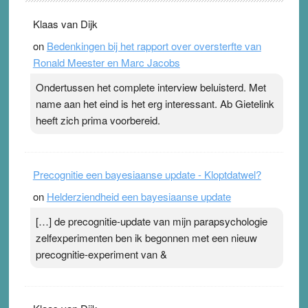
. Na mondtape is nu de neuspleister in trek bij
Klaas van Dijk
topsporters. Ze hopen ermee hun hartslag te verlagen
on
Bedenkingen bij het rapport over oversterfte van
terwijl ze meer zuurstof opnemen. Daarop heeft zo’n
Ronald Meester en Marc Jacobs
pleister geen effect. Maar het gevoel ‘makkelijker te
ademen’ kan goud waard zijn. Door…Lees meer
Ondertussen het complete interview beluisterd. Met
Pleisterplakkers in de topspsort ›
[...]
name aan het eind is het erg interessant. Ab Gietelink
heeft zich prima voorbereid.
Precognitie een bayesiaanse update - Kloptdatwel?
on
Helderziendheid een bayesiaanse update
[…] de precognitie-update van mijn parapsychologie
zelfexperimenten ben ik begonnen met een nieuw
precognitie-experiment van &