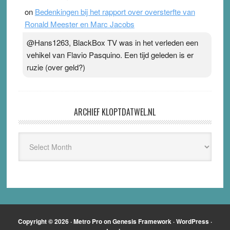
on
Bedenkingen bij het rapport over oversterfte van
Ronald Meester en Marc Jacobs
@Hans1263, BlackBox TV was in het verleden een
vehikel van Flavio Pasquino. Een tijd geleden is er
ruzie (over geld?)
ARCHIEF KLOPTDATWEL.NL
Archief
Kloptdatwel.nl
Copyright © 2026 ·
Metro Pro
on
Genesis Framework
·
WordPress
·