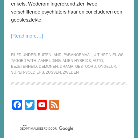
enkels. Wederom ingerekend zien twee
verschillende psychiaters haar en concluderen een
geestesziekte.
about
[Read more…]
Zussen
drama
FILED UNDER:
BUITENLAND
,
PARANORMAAL
,
UIT HET NIEUWS
door
TAGGED WITH:
AANRIJDING
,
ALIEN HYBRIDS
,
AUTO
,
BEZETENHEID
,
DEMONEN
,
DRAMA
,
GESTOORD
,
ONGELUK
,
mind-
SUPER-SOLDIERS
,
ZUSSEN
,
ZWEDEN
control
(of
demonen,
of…)
F
T
Y
F
Primary
Sidebar
a
wi
o
e
c
tt
u
e
e
er
T
d