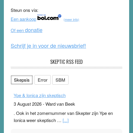
b
u
Steun ons via:
o
b
Een aankoop
(meer info)
o
e
donatie
Of een
k
Schrijf je in voor de nieuwsbrief!
SKEPTIC RSS FEED
Skepsis
Error
SBM
Ype & Ionica zijn skeptisch
3 August 2026
-
Ward van Beek
. Ook in het zomernummer van Skepter zijn Ype en
Ionica weer skeptisch …
[...]