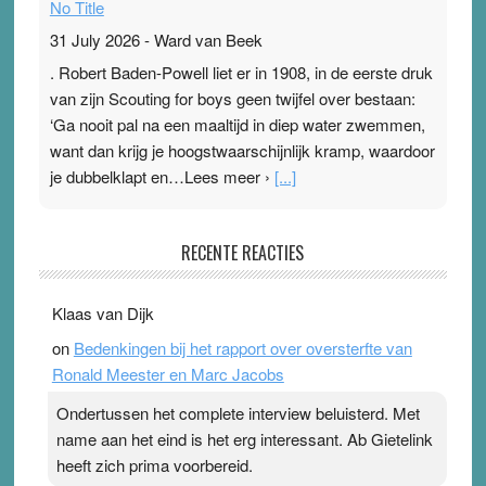
No Title
31 July 2026
-
Ward van Beek
. Robert Baden-Powell liet er in 1908, in de eerste druk
van zijn Scouting for boys geen twijfel over bestaan:
‘Ga nooit pal na een maaltijd in diep water zwemmen,
want dan krijg je hoogstwaarschijnlijk kramp, waardoor
je dubbelklapt en…Lees meer ›
[...]
Pleisterplakkers in de topspsort
RECENTE REACTIES
31 July 2026
-
Ward van Beek
. Na mondtape is nu de neuspleister in trek bij
Klaas van Dijk
topsporters. Ze hopen ermee hun hartslag te verlagen
on
Bedenkingen bij het rapport over oversterfte van
terwijl ze meer zuurstof opnemen. Daarop heeft zo’n
Ronald Meester en Marc Jacobs
pleister geen effect. Maar het gevoel ‘makkelijker te
ademen’ kan goud waard zijn. Door…Lees meer
Ondertussen het complete interview beluisterd. Met
Pleisterplakkers in de topspsort ›
[...]
name aan het eind is het erg interessant. Ab Gietelink
heeft zich prima voorbereid.