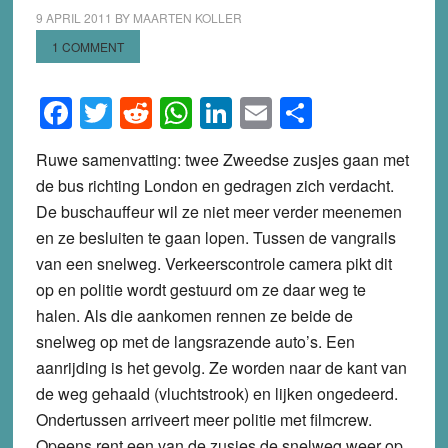
9 APRIL 2011
BY
MAARTEN KOLLER
1 COMMENT
Facebook
Twitter
Reddit
WhatsApp
LinkedIn
Email
Share
Ruwe samenvatting: twee Zweedse zusjes gaan met
de bus richting London en gedragen zich verdacht.
De buschauffeur wil ze niet meer verder meenemen
en ze besluiten te gaan lopen. Tussen de vangrails
van een snelweg. Verkeerscontrole camera pikt dit
op en politie wordt gestuurd om ze daar weg te
halen. Als die aankomen rennen ze beide de
snelweg op met de langsrazende auto’s. Een
aanrijding is het gevolg. Ze worden naar de kant van
de weg gehaald (vluchtstrook) en lijken ongedeerd.
Ondertussen arriveert meer politie met filmcrew.
Opeens rent een van de zusjes de snelweg weer op.