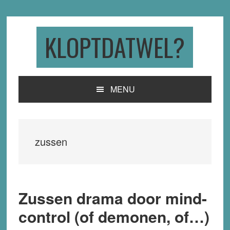
Skip
Skip
Skip
to
to
to
primary
main
primary
KLOPTDATWEL?
navigation
content
sidebar
MENU
zussen
Zussen drama door mind-
control (of demonen, of…)