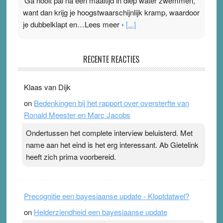
‘Ga nooit pal na een maaltijd in diep water zwemmen,
want dan krijg je hoogstwaarschijnlijk kramp, waardoor
je dubbelklapt en…Lees meer ›
[...]
Pleisterplakkers in de topspsort
RECENTE REACTIES
31 July 2026
-
Ward van Beek
. Na mondtape is nu de neuspleister in trek bij
Klaas van Dijk
topsporters. Ze hopen ermee hun hartslag te verlagen
on
Bedenkingen bij het rapport over oversterfte van
terwijl ze meer zuurstof opnemen. Daarop heeft zo’n
Ronald Meester en Marc Jacobs
pleister geen effect. Maar het gevoel ‘makkelijker te
ademen’ kan goud waard zijn. Door…Lees meer
Ondertussen het complete interview beluisterd. Met
Pleisterplakkers in de topspsort ›
[...]
name aan het eind is het erg interessant. Ab Gietelink
heeft zich prima voorbereid.
Precognitie een bayesiaanse update - Kloptdatwel?
on
Helderziendheid een bayesiaanse update