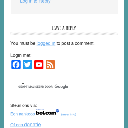
Log in to Reply
LEAVE A REPLY
You must be
logged in
to post a comment.
Login met:
F
T
Y
F
Primary
Sidebar
a
wi
o
e
c
tt
u
e
e
er
T
d
b
u
Steun ons via:
o
b
Een aankoop
(meer info)
o
e
donatie
Of een