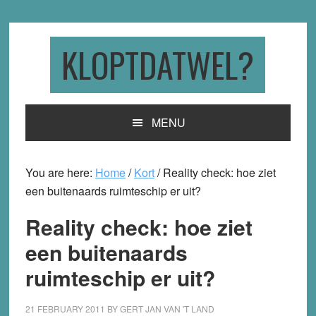
Skip
Skip
Skip
to
to
to
primary
main
primary
KLOPTDATWEL?
navigation
content
sidebar
MENU
You are here:
Home
/
Kort
/
Reality check: hoe ziet
een buitenaards ruimteschip er uit?
Reality check: hoe ziet
een buitenaards
ruimteschip er uit?
21 FEBRUARY 2011
BY
GERT JAN VAN 'T LAND