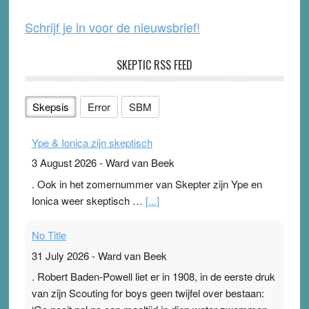
k
Schrijf je in voor de nieuwsbrief!
SKEPTIC RSS FEED
Skepsis
Error
SBM
Ype & Ionica zijn skeptisch
3 August 2026
-
Ward van Beek
. Ook in het zomernummer van Skepter zijn Ype en
Ionica weer skeptisch …
[...]
No Title
31 July 2026
-
Ward van Beek
. Robert Baden-Powell liet er in 1908, in de eerste druk
van zijn Scouting for boys geen twijfel over bestaan: