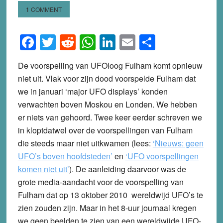
1 COMMENT
Facebook
Twitter
Reddit
WhatsApp
LinkedIn
Email
Share
De voorspelling van UFOloog Fulham komt opnieuw
niet uit. Vlak voor zijn dood voorspelde Fulham dat
we in januari ‘major UFO displays’ konden
verwachten boven Moskou en Londen. We hebben
er niets van gehoord. Twee keer eerder schreven we
in kloptdatwel over de voorspellingen van Fulham
die steeds maar niet uitkwamen (lees:
‘Nieuws: geen
UFO’s boven hoofdsteden’
en
‘UFO voorspellingen
komen niet uit’
). De aanleiding daarvoor was de
grote media-aandacht voor de voorspelling van
Fulham dat op 13 oktober 2010 wereldwijd UFO’s te
zien zouden zijn. Maar in het 8-uur journaal kregen
we geen beelden te zien van een wereldwijde UFO-