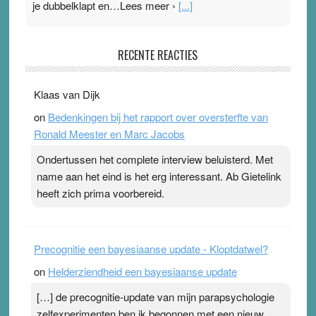
je dubbelklapt en…Lees meer ›
[...]
Pleisterplakkers in de topspsort
RECENTE REACTIES
31 July 2026
-
Ward van Beek
. Na mondtape is nu de neuspleister in trek bij
Klaas van Dijk
topsporters. Ze hopen ermee hun hartslag te verlagen
on
Bedenkingen bij het rapport over oversterfte van
terwijl ze meer zuurstof opnemen. Daarop heeft zo’n
Ronald Meester en Marc Jacobs
pleister geen effect. Maar het gevoel ‘makkelijker te
ademen’ kan goud waard zijn. Door…Lees meer
Ondertussen het complete interview beluisterd. Met
Pleisterplakkers in de topspsort ›
[...]
name aan het eind is het erg interessant. Ab Gietelink
heeft zich prima voorbereid.
Precognitie een bayesiaanse update - Kloptdatwel?
on
Helderziendheid een bayesiaanse update
[…] de precognitie-update van mijn parapsychologie
zelfexperimenten ben ik begonnen met een nieuw