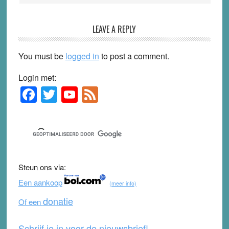
LEAVE A REPLY
You must be
logged in
to post a comment.
Login met:
F
T
Y
F
Primary
Sidebar
a
wi
o
e
c
tt
u
e
e
er
T
d
b
u
Steun ons via:
o
b
Een aankoop
(meer info)
o
e
donatie
Of een
k
Schrijf je in voor de nieuwsbrief!