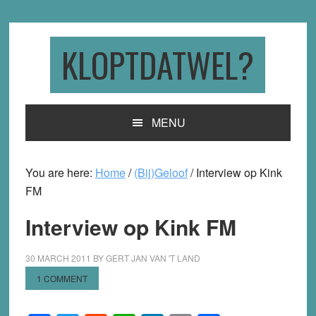
Skip
Skip
Skip
to
to
to
primary
main
primary
KLOPTDATWEL?
navigation
content
sidebar
MENU
You are here:
Home
/
(Bij)Geloof
/
Interview op Kink
FM
Interview op Kink FM
30 MARCH 2011
BY
GERT JAN VAN 'T LAND
1 COMMENT