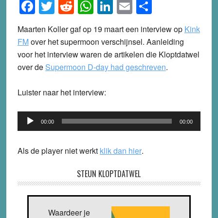
Facebook
Twitter
Reddit
WhatsApp
LinkedIn
Email
Share
Maarten Koller gaf op 19 maart een interview op
Kink
FM
over het supermoon verschijnsel. Aanleiding
voor het interview waren de artikelen die Kloptdatwel
over de
Supermoon D-day had geschreven
.
Luister naar het interview:
Audio
00:00
00:00
Player
Als de player niet werkt
klik dan hier
.
STEUN KLOPTDATWEL
Waardeer je