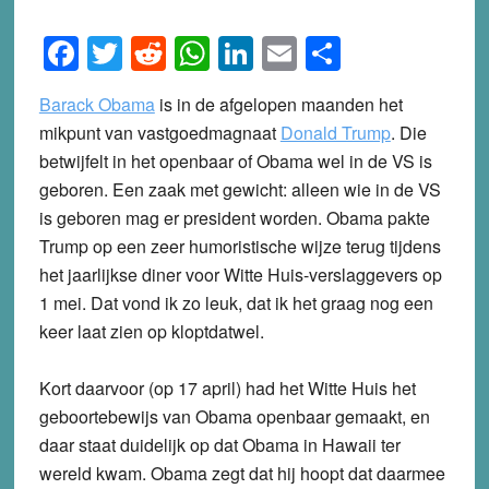
Facebook
Twitter
Reddit
WhatsApp
LinkedIn
Email
Share
Barack Obama
is in de afgelopen maanden het
mikpunt van vastgoedmagnaat
Donald Trump
.
Die
betwijfelt in het openbaar of Obama wel in de VS is
geboren. Een zaak met gewicht: alleen wie in de VS
is geboren mag er president worden. Obama pakte
Trump op een zeer humoristische wijze terug tijdens
het jaarlijkse diner voor Witte Huis-verslaggevers op
1 mei. Dat vond ik zo leuk, dat ik het graag nog een
keer laat zien op kloptdatwel.
Kort daarvoor (op 17 april) had het Witte Huis het
geboortebewijs van Obama openbaar gemaakt, en
daar staat duidelijk op dat Obama in Hawaii ter
wereld kwam. Obama zegt dat hij hoopt dat daarmee