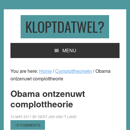
Skip
Skip
Skip
to
to
to
primary
main
primary
KLOPTDATWEL?
navigation
content
sidebar
MENU
You are here:
Home
/
Complottheorieën
/
Obama
ontzenuwt complottheorie
Obama ontzenuwt
complottheorie
10 MAY 2011
BY
GERT JAN VAN 'T LAND
10 COMMENTS