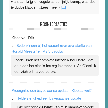
want dan krijg je hoogstwaarschijnlijk kramp, waardoor
je dubbelklapt en…Lees meer ›
[...]
Pleisterplakkers in de topspsort
RECENTE REACTIES
31 July 2026
-
Ward van Beek
. Na mondtape is nu de neuspleister in trek bij
Klaas van Dijk
topsporters. Ze hopen ermee hun hartslag te verlagen
on
Bedenkingen bij het rapport over oversterfte van
terwijl ze meer zuurstof opnemen. Daarop heeft zo’n
Ronald Meester en Marc Jacobs
pleister geen effect. Maar het gevoel ‘makkelijker te
ademen’ kan goud waard zijn. Door…Lees meer
Ondertussen het complete interview beluisterd. Met
Pleisterplakkers in de topspsort ›
[...]
name aan het eind is het erg interessant. Ab Gietelink
heeft zich prima voorbereid.
Precognitie een bayesiaanse update - Kloptdatwel?
on
Helderziendheid een bayesiaanse update
[…] de precognitie-update van mijn parapsychologie