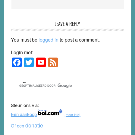
LEAVE A REPLY
You must be
logged in
to post a comment.
Login met:
F
T
Y
F
Primary
Sidebar
a
wi
o
e
c
tt
u
e
e
er
T
d
b
u
Steun ons via:
o
b
Een aankoop
(meer info)
o
e
donatie
Of een
k