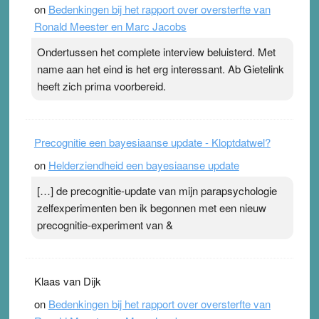
on
Bedenkingen bij het rapport over oversterfte van
terwijl ze meer zuurstof opnemen. Daarop heeft zo’n
Ronald Meester en Marc Jacobs
pleister geen effect. Maar het gevoel ‘makkelijker te
ademen’ kan goud waard zijn. Door…Lees meer
Ondertussen het complete interview beluisterd. Met
Pleisterplakkers in de topspsort ›
[...]
name aan het eind is het erg interessant. Ab Gietelink
heeft zich prima voorbereid.
Precognitie een bayesiaanse update - Kloptdatwel?
on
Helderziendheid een bayesiaanse update
[…] de precognitie-update van mijn parapsychologie
zelfexperimenten ben ik begonnen met een nieuw
precognitie-experiment van &
Klaas van Dijk
on
Bedenkingen bij het rapport over oversterfte van