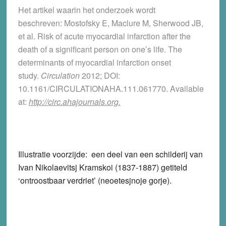
Het artikel waarin het onderzoek wordt
beschreven: Mostofsky E, Maclure M, Sherwood JB,
et al. Risk of acute myocardial infarction after the
death of a significant person on one’s life. The
determinants of myocardial infarction onset
study.
Circulation
2012; DOI:
10.1161/CIRCULATIONAHA.111.061770. Available
at:
http://circ.ahajournals.org.
Illustratie voorzijde: een deel van een schilderij van
Ivan Nikolaevitsj Kramskoi (1837-1887) getiteld
‘ontroostbaar verdriet’ (neoetesjnoje gorje).