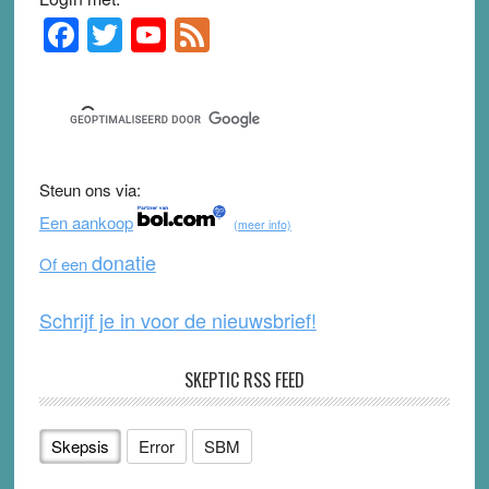
F
T
Y
F
Primary
Sidebar
a
wi
o
e
c
tt
u
e
e
er
T
d
b
u
Steun ons via:
o
b
Een aankoop
(meer info)
o
e
donatie
Of een
k
Schrijf je in voor de nieuwsbrief!
SKEPTIC RSS FEED
Skepsis
Error
SBM