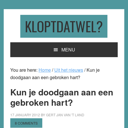
Skip
Skip
Skip
to
to
to
primary
main
primary
KLOPTDATWEL?
navigation
content
sidebar
MENU
You are here:
Home
/
Uit het nieuws
/
Kun je
doodgaan aan een gebroken hart?
Kun je doodgaan aan een
gebroken hart?
17 JANUARY 2012
BY
GERT JAN VAN 'T LAND
8 COMMENTS