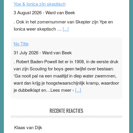
Ype & Ionica zijn skeptisch
3 August 2026
-
Ward van Beek
. Ook in het zomernummer van Skepter zijn Ype en
Ionica weer skeptisch …
[...]
No Title
31 July 2026
-
Ward van Beek
. Robert Baden-Powell liet er in 1908, in de eerste druk
van zijn Scouting for boys geen twijfel over bestaan:
‘Ga nooit pal na een maaltijd in diep water zwemmen,
want dan krijg je hoogstwaarschijnlijk kramp, waardoor
je dubbelklapt en…Lees meer ›
[...]
Pleisterplakkers in de topspsort
RECENTE REACTIES
31 July 2026
-
Ward van Beek
. Na mondtape is nu de neuspleister in trek bij
Klaas van Dijk
topsporters. Ze hopen ermee hun hartslag te verlagen