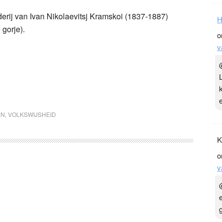
lderij van Ivan Nikolaevitsj Kramskoi (1837-1887)
H
 gorje).
o
v
EN
,
VOLKSWIJSHEID
K
o
v