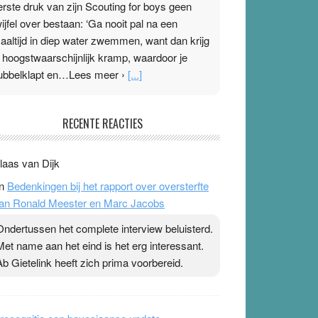
erste druk van zijn Scouting for boys geen
wijfel over bestaan: ‘Ga nooit pal na een
aaltijd in diep water zwemmen, want dan krijg
e hoogstwaarschijnlijk kramp, waardoor je
ubbelklapt en…Lees meer ›
[...]
leisterplakkers in de topspsort
RECENTE REACTIES
1 July 2026
-
Ward van Beek
 Na mondtape is nu de neuspleister in trek bij
laas van Dijk
opsporters. Ze hopen ermee hun hartslag te
n
Bedenkingen bij het rapport over oversterfte
erlagen terwijl ze meer zuurstof opnemen.
an Ronald Meester en Marc Jacobs
aarop heeft zo’n pleister geen effect. Maar het
evoel ‘makkelijker te ademen’ kan goud waard
Ondertussen het complete interview beluisterd.
ijn. Door…Lees meer Pleisterplakkers in de
Met name aan het eind is het erg interessant.
opspsort ›
[...]
Ab Gietelink heeft zich prima voorbereid.