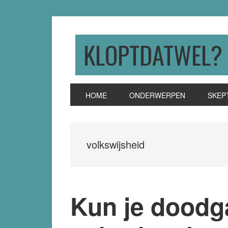
Skip
Skip
Skip
to
to
to
primary
main
primary
KLOPTDATWEL?
navigation
content
sidebar
HOME
ONDERWERPEN
SKEP
volkswijsheid
Kun je doodg