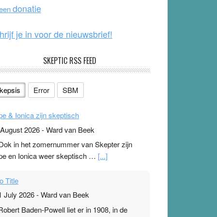
o
e
donatie
 een
k
hrijf je in voor de nieuwsbrief!
SKEPTIC RSS FEED
kepsis
Error
SBM
pe & Ionica zijn skeptisch
 August 2026
-
Ward van Beek
 Ook in het zomernummer van Skepter zijn
pe en Ionica weer skeptisch …
[...]
o Title
1 July 2026
-
Ward van Beek
 Robert Baden-Powell liet er in 1908, in de