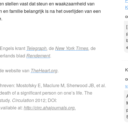
P
en stellen vast dat steun en waakzaamheid van
K
n en familie belangrijk is na het overlijden van een
o
e.
e Engels krant
Telegraph
,
de
New York Times
,
de
erlands blad
Rendement
.
K
 de website van
TheHeart.org
.
o
chreven: Mostofsky E, Maclure M, Sherwood JB, et al.
v
death of a significant person on one’s life. The
study.
Circulation
2012; DOI:
ailable at:
http://circ.ahajournals.org.