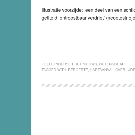
Illustratie voorzijde: een deel van een schi
getiteld ‘ontroostbaar verdriet’ (neoetesjnoje
FILED UNDER:
UIT HET NIEUWS
,
WETENSCHAP
TAGGED WITH:
BEROERTE
,
HARTAANVAL
,
OVERLIJD