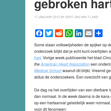
gebroken har
17 JANUARY 2012
BY
GERT JAN VAN 'T LAND
Facebook
Twitter
Reddit
WhatsApp
LinkedI
Emai
S
Soms slaan volkswijsheden de spijker op de
onderzoek blijkt dat je echt kunt overlijden
hart
. Vorige week publiceerde het blad
Circu
the
American Heart Association
een onderz
Medical School
waaruit dit blijkt
.
Vreemd gen
aldus de onderzoekers. Een overzicht van geb
De dag na het overlijden van een dierbare 
dan normaal. In de week daarna is de kans
op een hartaanval geleidelijk weer normaa
voor dit fenomeen: