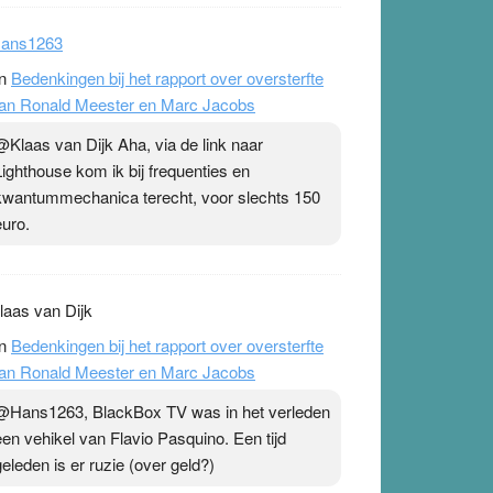
ans1263
n
Bedenkingen bij het rapport over oversterfte
an Ronald Meester en Marc Jacobs
@Klaas van Dijk Aha, via de link naar
Lighthouse kom ik bij frequenties en
kwantummechanica terecht, voor slechts 150
euro.
laas van Dijk
n
Bedenkingen bij het rapport over oversterfte
an Ronald Meester en Marc Jacobs
@Hans1263, BlackBox TV was in het verleden
een vehikel van Flavio Pasquino. Een tijd
geleden is er ruzie (over geld?)