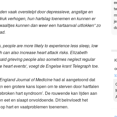
e
t
den vaak overstelpt door depressieve, angstige en
m
druk verhogen, hun hartslag toenemen en kunnen er
j
aaltjes kunnen dan weer een hartaanval uitlokken” zo
d
lad.
P
s, people are more likely to experience less sleep, low
3
ch can also increase heart attack risks. Elizabeth
.
 said grieving people also sometimes neglect regular
K
t
e heart events’, voegt de Engelse krant Telegraph toe.
o
v
v
D
ngland Journal of Medicine
had al aangetoond dat
g
n een grotere kans lopen om te sterven door hartfalen
z
‘gebroken hart syndroom’. De rouwende kan lijden aan
t
n eet en slaapt onvoldoende. Dit beïnvloedt het
op hart en vaatproblemen toenemen.