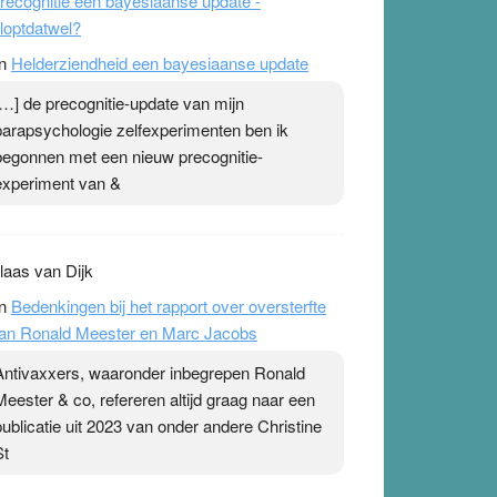
recognitie een bayesiaanse update -
loptdatwel?
n
Helderziendheid een bayesiaanse update
[…] de precognitie-update van mijn
parapsychologie zelfexperimenten ben ik
begonnen met een nieuw precognitie-
experiment van &
laas van Dijk
n
Bedenkingen bij het rapport over oversterfte
an Ronald Meester en Marc Jacobs
Antivaxxers, waaronder inbegrepen Ronald
Meester & co, refereren altijd graag naar een
publicatie uit 2023 van onder andere Christine
St