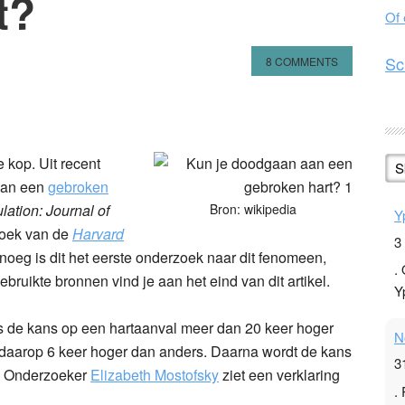
t?
Of
Sc
8 COMMENTS
n
l
hare
 kop. Uit recent
S
 aan een
gebroken
lation: Journal of
Bron: wikipedia
Y
oek van de
Harvard
3
oeg is dit het eerste onderzoek naar dit fenomeen,
.
ruikte bronnen vind je aan het eind van dit artikel.
Y
is de kans op een hartaanval meer dan 20 keer hoger
N
 daarop 6 keer hoger dan anders. Daarna wordt de kans
3
l. Onderzoeker
Elizabeth Mostofsky
ziet een verklaring
.