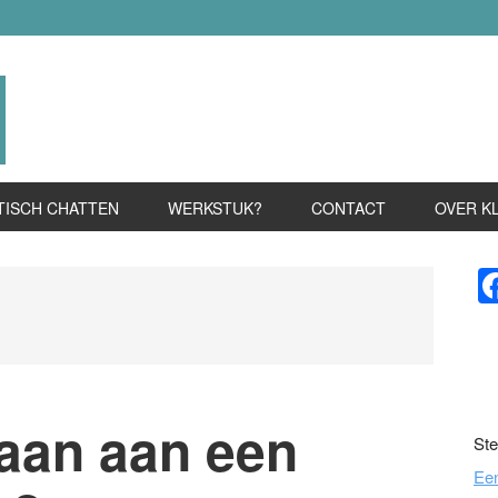
TISCH CHATTEN
WERKSTUK?
CONTACT
OVER K
P
S
aan aan een
Ste
Ee