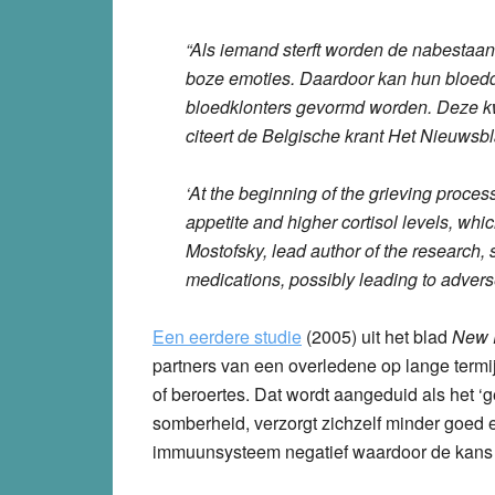
“Als iemand sterft worden de nabestaan
boze emoties. Daardoor kan hun bloed
bloedklonters gevormd worden. Deze kw
citeert de Belgische krant Het Nieuwsb
‘At the beginning of the grieving proces
appetite and higher cortisol levels, whi
Mostofsky, lead author of the research,
medications, possibly leading to advers
Een eerdere studie
(2005) uit het blad
New E
partners van een overledene op lange termij
of beroertes. Dat wordt aangeduid als het 
somberheid, verzorgt zichzelf minder goed e
immuunsysteem negatief waardoor de kans 