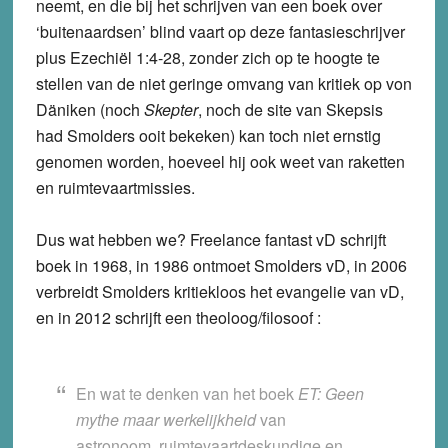
neemt, en die bij het schrijven van een boek over
‘buitenaardsen’ blind vaart op deze fantasieschrijver
plus Ezechiël 1:4-28, zonder zich op te hoogte te
stellen van de niet geringe omvang van kritiek op von
Däniken (noch
Skepter
, noch de site van Skepsis
had Smolders ooit bekeken) kan toch niet ernstig
genomen worden, hoeveel hij ook weet van raketten
en ruimtevaartmissies.
Dus wat hebben we? Freelance fantast vD schrijft
boek in 1968, in 1986 ontmoet Smolders vD, in 2006
verbreidt Smolders kritiekloos het evangelie van vD,
en in 2012 schrijft een theoloog/filosoof :
En wat te denken van het boek
ET: Geen
mythe maar werkelijkheid
van
astronoom, ruimtevaartdeskundige en