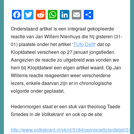
Facebook
Twitter
Reddit
WhatsApp
LinkedIn
Email
Share
Onderstaand artikel is een integraal gekopieerde
reactie van Jan Willem Nienhuys die hij gisteren (31-
01) plaatste onder het artikel ‘
TUfo Delft
‘ dat op
Kloptdatwel verscheen op 27 januari jongstleden.
Aangezien de reactie zo uitgebreid was vonden we
hem bij Kloptdatwel een eigen artikel waard. Op Jan
Willems reactie reageerden weer verscheidene
lezers, enkele daarvan zijn er in chronologische
volgorde onder geplaatst.
Hedenmorgen staat er een stuk van theoloog Taede
Smedes in
de Volkskrant
en ook op de site:
http://www.volkskrant.nl/vk/nl/3184/opinie/article/detail