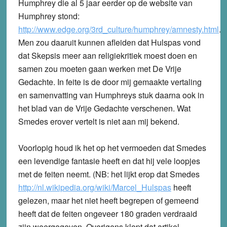
Humphrey die al 5 jaar eerder op de website van
Humphrey stond:
http://www.edge.org/3rd_culture/humphrey/amnesty.html
.
Men zou daaruit kunnen afleiden dat Hulspas vond
dat Skepsis meer aan religiekritiek moest doen en
samen zou moeten gaan werken met De Vrije
Gedachte. In feite is de door mij gemaakte vertaling
en samenvatting van Humphreys stuk daarna ook in
het blad van de Vrije Gedachte verschenen. Wat
Smedes erover vertelt is niet aan mij bekend.
Voorlopig houd ik het op het vermoeden dat Smedes
een levendige fantasie heeft en dat hij vele loopjes
met de feiten neemt. (NB: het lijkt erop dat Smedes
http://nl.wikipedia.org/wiki/Marcel_Hulspas
heeft
gelezen, maar het niet heeft begrepen of gemeend
heeft dat de feiten ongeveer 180 graden verdraaid
zijn weergegeven. Overigens klopt dat artikel