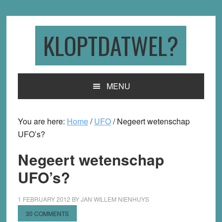
Skip
Skip
Skip
to
to
to
primary
main
primary
KLOPTDATWEL?
navigation
content
sidebar
MENU
You are here:
Home
/
UFO
/
Negeert wetenschap
UFO’s?
Negeert wetenschap
UFO’s?
1 FEBRUARY 2012
BY
JAN WILLEM NIENHUYS
30 COMMENTS