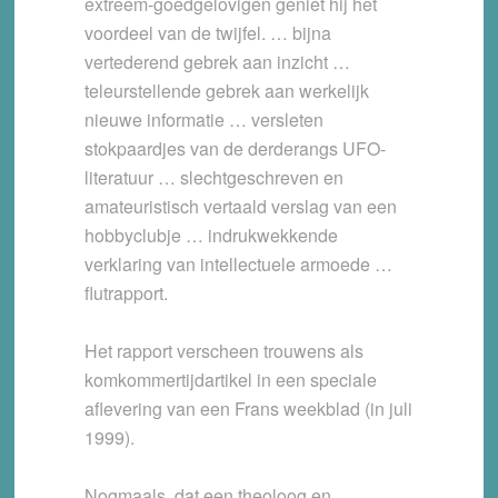
extreem-goedgelovigen geniet hij het
voordeel van de twijfel. … bijna
vertederend gebrek aan inzicht …
teleurstellende gebrek aan werkelijk
nieuwe informatie … versleten
stokpaardjes van de derderangs UFO-
literatuur … slechtgeschreven en
amateuristisch vertaald verslag van een
hobbyclubje … indrukwekkende
verklaring van intellectuele armoede …
flutrapport.
Het rapport verscheen trouwens als
komkommertijdartikel in een speciale
aflevering van een Frans weekblad (in juli
1999).
Nogmaals, dat een theoloog en