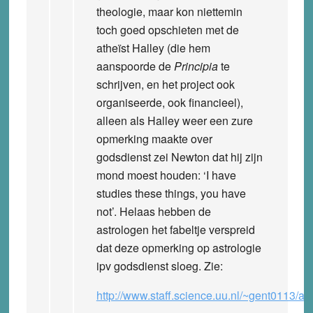
theologie, maar kon niettemin
toch goed opschieten met de
atheïst Halley (die hem
aanspoorde de
Principia
te
schrijven, en het project ook
organiseerde, ook financieel),
alleen als Halley weer een zure
opmerking maakte over
godsdienst zei Newton dat hij zijn
mond moest houden: ‘I have
studies these things, you have
not’. Helaas hebben de
astrologen het fabeltje verspreid
dat deze opmerking op astrologie
ipv godsdienst sloeg. Zie:
http://www.staff.science.uu.nl/~gent0113/as