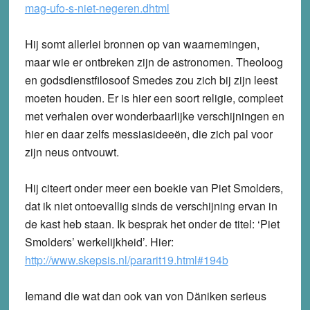
mag-ufo-s-niet-negeren.dhtml
Hij somt allerlei bronnen op van waarnemingen,
maar wie er ontbreken zijn de astronomen. Theoloog
en godsdienstfilosoof Smedes zou zich bij zijn leest
moeten houden. Er is hier een soort religie, compleet
met verhalen over wonderbaarlijke verschijningen en
hier en daar zelfs messiasideeën, die zich pal voor
zijn neus ontvouwt.
Hij citeert onder meer een boekie van Piet Smolders,
dat ik niet ontoevallig sinds de verschijning ervan in
de kast heb staan. Ik besprak het onder de titel: ‘Piet
Smolders’ werkelijkheid’. Hier:
http://www.skepsis.nl/pararit19.html#194b
Iemand die wat dan ook van von Däniken serieus