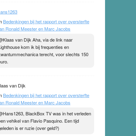
ans1263
n
Bedenkingen bij het rapport over oversterfte
an Ronald Meester en Marc Jacobs
@Klaas van Dijk Aha, via de link naar
Lighthouse kom ik bij frequenties en
kwantummechanica terecht, voor slechts 150
euro.
laas van Dijk
n
Bedenkingen bij het rapport over oversterfte
an Ronald Meester en Marc Jacobs
@Hans1263, BlackBox TV was in het verleden
een vehikel van Flavio Pasquino. Een tijd
geleden is er ruzie (over geld?)