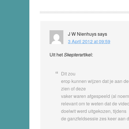
Reader
Interactions
J W Nienhuys
says
3 April 2012 at 09:59
Uit het
Skepter
artikel:
Dit zou
erop kunnen wijzen dat je aan de
zien of deze
vaker waren afgespeeld (al noemt
relevant om te weten dat de video
doelwit werd uitgekozen, tijdens
de ganzfeldsessie zes keer aan 