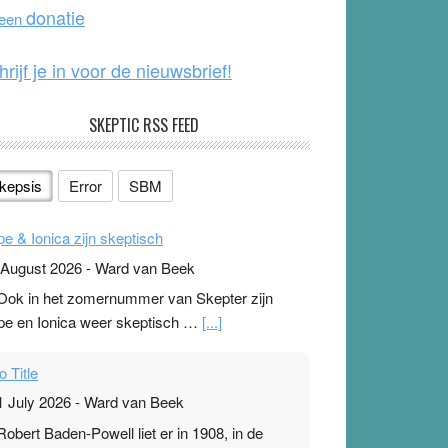
o
e
donatie
 een
k
hrijf je in voor de nieuwsbrief!
SKEPTIC RSS FEED
kepsis
Error
SBM
pe & Ionica zijn skeptisch
 August 2026
-
Ward van Beek
 Ook in het zomernummer van Skepter zijn
pe en Ionica weer skeptisch …
[...]
o Title
1 July 2026
-
Ward van Beek
 Robert Baden-Powell liet er in 1908, in de