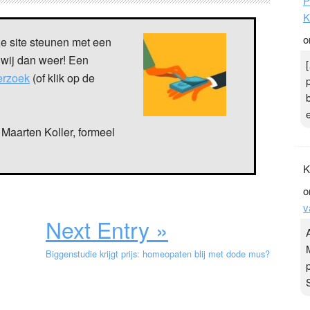
P
K
o
ze site steunen met een
 wij dan weer! Een
verzoek
(of klik op de
Maarten Koller, formeel
K
o
v
Next Entry »
Biggenstudie krijgt prijs: homeopaten blij met dode mus?