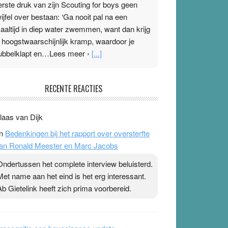
erste druk van zijn Scouting for boys geen
wijfel over bestaan: ‘Ga nooit pal na een
aaltijd in diep water zwemmen, want dan krijg
e hoogstwaarschijnlijk kramp, waardoor je
ubbelklapt en…Lees meer ›
[...]
leisterplakkers in de topspsort
RECENTE REACTIES
1 July 2026
-
Ward van Beek
 Na mondtape is nu de neuspleister in trek bij
laas van Dijk
opsporters. Ze hopen ermee hun hartslag te
n
Bedenkingen bij het rapport over oversterfte
erlagen terwijl ze meer zuurstof opnemen.
an Ronald Meester en Marc Jacobs
aarop heeft zo’n pleister geen effect. Maar het
evoel ‘makkelijker te ademen’ kan goud waard
Ondertussen het complete interview beluisterd.
ijn. Door…Lees meer Pleisterplakkers in de
Met name aan het eind is het erg interessant.
opspsort ›
[...]
Ab Gietelink heeft zich prima voorbereid.