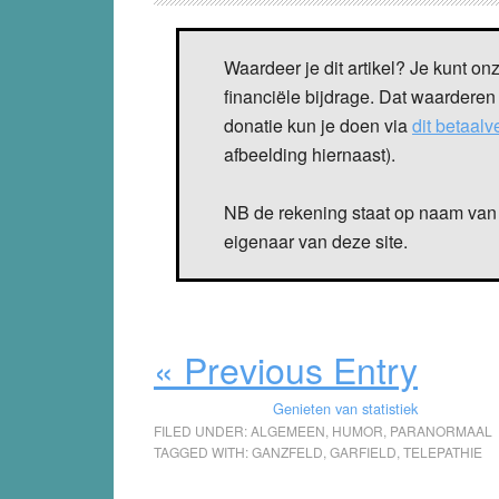
Waardeer je dit artikel? Je kunt on
financiële bijdrage. Dat waarderen
donatie kun je doen via
dit betaal
afbeelding hiernaast).
NB de rekening staat op naam van 
eigenaar van deze site.
« Previous Entry
Genieten van statistiek
FILED UNDER:
ALGEMEEN
,
HUMOR
,
PARANORMAAL
TAGGED WITH:
GANZFELD
,
GARFIELD
,
TELEPATHIE