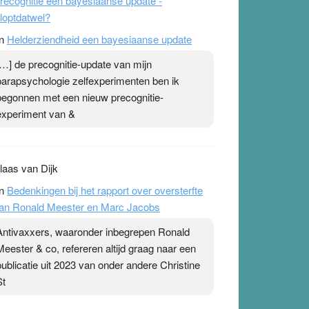
recognitie een bayesiaanse update -
loptdatwel?
n
Helderziendheid een bayesiaanse update
[…] de precognitie-update van mijn
parapsychologie zelfexperimenten ben ik
begonnen met een nieuw precognitie-
experiment van &
laas van Dijk
n
Bedenkingen bij het rapport over oversterfte
an Ronald Meester en Marc Jacobs
Antivaxxers, waaronder inbegrepen Ronald
Meester & co, refereren altijd graag naar een
publicatie uit 2023 van onder andere Christine
St