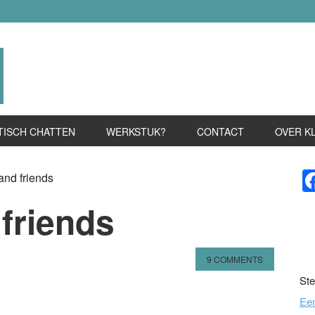
TISCH CHATTEN
WERKSTUK?
CONTACT
OVER K
P
and friends
S
friends
9 COMMENTS
Ste
n
l
hare
Ee