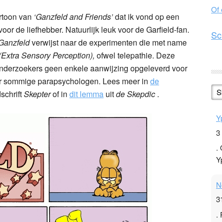
Of
rtoon van
‘Ganzfeld and Friends’
dat ik vond op een
oor de liefhebber. Natuurlijk leuk voor de Garfield-fan.
Sc
Ganzfeld
verwijst naar de experimenten die met name
(Extra Sensory Perception),
ofwel telepathie. Deze
nderzoekers geen enkele aanwijzing opgeleverd voor
oor sommige parapsychologen. Lees meer in
de
S
dschrift
Skepter
of in
dit lemma
uit
de Skepdic
.
Y
3
.
Y
N
3
.