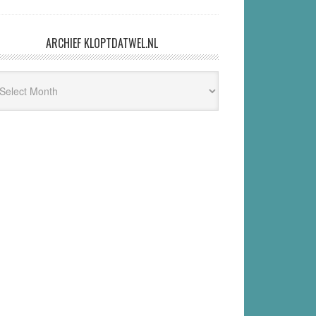
ARCHIEF KLOPTDATWEL.NL
hief
ptdatwel.nl