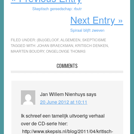
Skeptisch gereedschap: rbutr
Next Entry »
Spiraal blijft zweven
FILED UNDER:
(BIJ)GELOOF
,
ALGEMEEN
,
SKEPTICISME
TAGGED WITH:
JOHAN BRAECKMAN
,
KRITISCH DENKEN
,
MAARTEN BOUDRY
,
ONGELOVIGE THOMAS
Reader
COMMENTS
Interactions
Jan Willem Nienhuys
says
20 June 2012 at 10:11
Ik schreef een tamelijk uitvoerig verhaal
over de CD-serie hier:
http://www.skepsis.nl/blog/2011/04/kritisch-