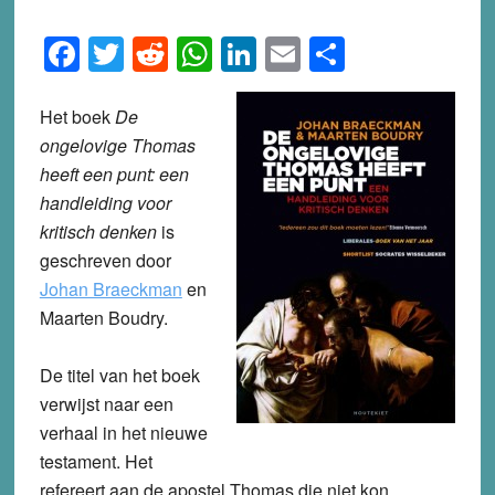
Facebook
Twitter
Reddit
WhatsApp
LinkedIn
Email
Share
Het boek
De
ongelovige Thomas
heeft een punt: een
handleiding voor
kritisch denken
is
geschreven door
Johan Braeckman
en
Maarten Boudry.
De titel van het boek
verwijst naar een
verhaal in het nieuwe
testament. Het
refereert aan de apostel Thomas die niet kon