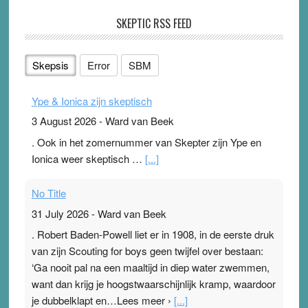
SKEPTIC RSS FEED
Skepsis
Error
SBM
Ype & Ionica zijn skeptisch
3 August 2026
-
Ward van Beek
. Ook in het zomernummer van Skepter zijn Ype en
Ionica weer skeptisch …
[...]
No Title
31 July 2026
-
Ward van Beek
. Robert Baden-Powell liet er in 1908, in de eerste druk
van zijn Scouting for boys geen twijfel over bestaan:
‘Ga nooit pal na een maaltijd in diep water zwemmen,
want dan krijg je hoogstwaarschijnlijk kramp, waardoor
je dubbelklapt en…Lees meer ›
[...]