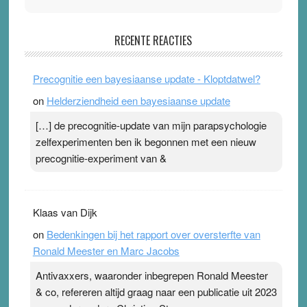
Pleisterplakkers in de topspsort
RECENTE REACTIES
31 July 2026
-
Ward van Beek
. Na mondtape is nu de neuspleister in trek bij
Precognitie een bayesiaanse update - Kloptdatwel?
topsporters. Ze hopen ermee hun hartslag te verlagen
on
Helderziendheid een bayesiaanse update
terwijl ze meer zuurstof opnemen. Daarop heeft zo’n
pleister geen effect. Maar het gevoel ‘makkelijker te
[…] de precognitie-update van mijn parapsychologie
ademen’ kan goud waard zijn. Door…Lees meer
zelfexperimenten ben ik begonnen met een nieuw
Pleisterplakkers in de topspsort ›
[...]
precognitie-experiment van &
Klaas van Dijk
on
Bedenkingen bij het rapport over oversterfte van
Ronald Meester en Marc Jacobs
Antivaxxers, waaronder inbegrepen Ronald Meester
& co, refereren altijd graag naar een publicatie uit 2023