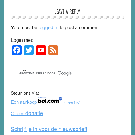
LEAVE A REPLY
You must be
logged in
to post a comment.
Login met:
F
T
Y
F
Primary
Sidebar
a
wi
o
e
c
tt
u
e
e
er
T
d
b
u
Steun ons via:
o
b
Een aankoop
(meer info)
o
e
donatie
Of een
k
Schrijf je in voor de nieuwsbrief!