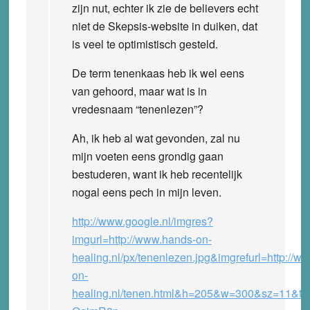
zijn nut, echter ik zie de believers echt
niet de Skepsis-website in duiken, dat
is veel te optimistisch gesteld.
De term tenenkaas heb ik wel eens
van gehoord, maar wat is in
vredesnaam “tenenlezen”?
Ah, ik heb al wat gevonden, zal nu
mijn voeten eens grondig gaan
bestuderen, want ik heb recentelijk
nogal eens pech in mijn leven.
http://www.google.nl/imgres?
imgurl=http://www.hands-on-
healing.nl/px/tenenlezen.jpg&imgrefurl=http://w
on-
healing.nl/tenen.html&h=205&w=300&sz=11