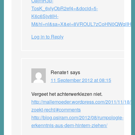
OajmR3p-
TosK_6vlyObR2ef4=&docid=5-
K6c6Sjv8lH-
M&hl=nl&sa=X&ei=8VROUL7zCoHN0QWqlIH
Log in to Reply
Renate1
says
11 September 2012 at 08:15
Vergeet het achterwerklezen niet.
http://mallemoeder.wordpress.com/2011/11/18/ko
zoekt-recht/#comments
http://blog.psiram.com/2012/08/rumpologie-
erkenntnis-aus-dem-hintern-ziehen/