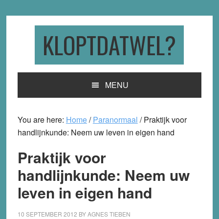
Skip
Skip
Skip
to
to
to
primary
main
primary
KLOPTDATWEL?
navigation
content
sidebar
MENU
You are here:
Home
/
Paranormaal
/
Praktijk voor
handlijnkunde: Neem uw leven in eigen hand
Praktijk voor
handlijnkunde: Neem uw
leven in eigen hand
10 SEPTEMBER 2012
BY
AGNES TIEBEN