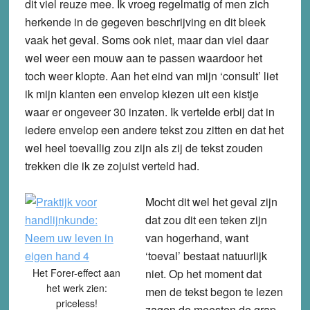
dit viel reuze mee. Ik vroeg regelmatig of men zich
herkende in de gegeven beschrijving en dit bleek
vaak het geval. Soms ook niet, maar dan viel daar
wel weer een mouw aan te passen waardoor het
toch weer klopte. Aan het eind van mijn ‘consult’ liet
ik mijn klanten een envelop kiezen uit een kistje
waar er ongeveer 30 inzaten. Ik vertelde erbij dat in
iedere envelop een andere tekst zou zitten en dat het
wel heel toevallig zou zijn als zij de tekst zouden
trekken die ik ze zojuist verteld had.
Mocht dit wel het geval zijn
dat zou dit een teken zijn
van hogerhand, want
‘toeval’ bestaat natuurlijk
Het Forer-effect aan
niet. Op het moment dat
het werk zien:
men de tekst begon te lezen
priceless!
zagen de meesten de grap