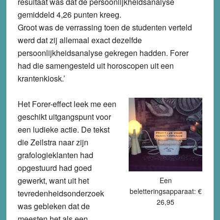
resultaat was dat de persoonlijkheidsanalyse
gemiddeld 4,26 punten kreeg.
Groot was de verrassing toen de studenten verteld
werd dat zij allemaal exact dezelfde
persoonlijkheidsanalyse gekregen hadden. Forer
had die samengesteld uit horoscopen uit een
krantenkiosk.’
Het Forer-effect leek me een
geschikt uitgangspunt voor
een ludieke actie. De tekst
die Zeilstra naar zijn
grafologieklanten had
opgestuurd had goed
gewerkt, want uit het
Een
beletteringsapparaat: €
tevredenheidsonderzoek
26,95
was gebleken dat de
meesten het als een