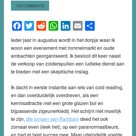
103 COMMENTS
Facebook
Twitter
Reddit
WhatsApp
LinkedIn
Email
Share
Ieder jaar in augustus wordt in het dorpje waar ik
woon een evenement met rommelmarkt en oude
ambachten georganiseerd. Ik besloot dit keer naast
de verkoop van zolderspullen een ludieke dienst aan
te bieden met een skeptische inslag.
Ik dacht in eerste instantie aan iets van cold reading,
en dan overduidelijk overdreven, als een
kermisattractie met een grote glazen bol en
bijpassende zigeunerkledij. Het schijnt niet moeilijk
te zijn,
die jongen van Rambam
deed het ook
zomaar even (leek het), op een paranormaalbeurs,
en had er best succes mee. Maar uiteindelijk voelde