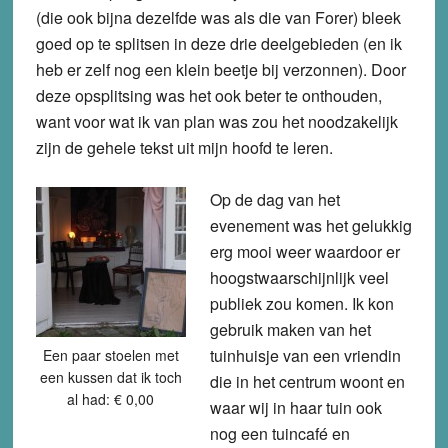
(die ook bijna dezelfde was als die van Forer) bleek
goed op te splitsen in deze drie deelgebieden (en ik
heb er zelf nog een klein beetje bij verzonnen). Door
deze opsplitsing was het ook beter te onthouden,
want voor wat ik van plan was zou het noodzakelijk
zijn de gehele tekst uit mijn hoofd te leren.
Op de dag van het
evenement was het gelukkig
erg mooi weer waardoor er
hoogstwaarschijnlijk veel
publiek zou komen. Ik kon
gebruik maken van het
tuinhuisje van een vriendin
Een paar stoelen met
een kussen dat ik toch
die in het centrum woont en
al had: € 0,00
waar wij in haar tuin ook
nog een tuincafé en