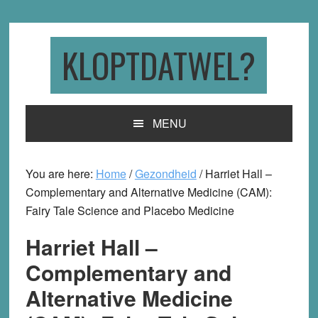
Skip
Skip
Skip
to
to
to
primary
main
primary
KLOPTDATWEL?
navigation
content
sidebar
MENU
You are here:
Home
/
Gezondheid
/
Harriet Hall –
Complementary and Alternative Medicine (CAM):
Fairy Tale Science and Placebo Medicine
Harriet Hall –
Complementary and
Alternative Medicine