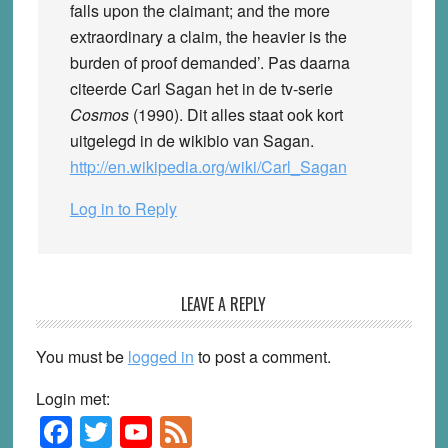
falls upon the claimant; and the more
extraordinary a claim, the heavier is the
burden of proof demanded’. Pas daarna
citeerde Carl Sagan het in de tv-serie
Cosmos
(1990). Dit alles staat ook kort
uitgelegd in de wikibio van Sagan.
http://en.wikipedia.org/wiki/Carl_Sagan
Log in to Reply
LEAVE A REPLY
You must be
logged in
to post a comment.
Login met:
F
T
Y
F
Primary