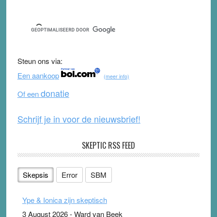
Sidebar
a
wi
o
e
c
tt
u
e
e
er
T
d
b
u
Steun ons via:
o
b
Een aankoop
(meer info)
o
e
donatie
Of een
k
Schrijf je in voor de nieuwsbrief!
SKEPTIC RSS FEED
Skepsis
Error
SBM
Ype & Ionica zijn skeptisch
3 August 2026
-
Ward van Beek