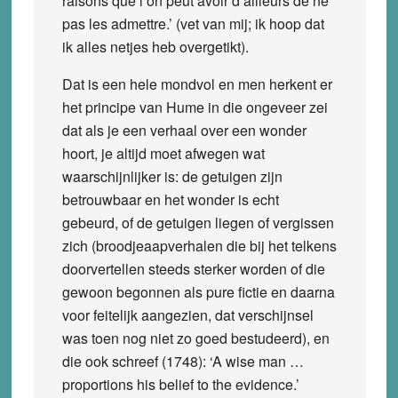
raisons que l’on peut avoir d’ailleurs de ne
pas les admettre.’ (vet van mij; ik hoop dat
ik alles netjes heb overgetikt).
Dat is een hele mondvol en men herkent er
het principe van Hume in die ongeveer zei
dat als je een verhaal over een wonder
hoort, je altijd moet afwegen wat
waarschijnlijker is: de getuigen zijn
betrouwbaar en het wonder is echt
gebeurd, of de getuigen liegen of vergissen
zich (broodjeaapverhalen die bij het telkens
doorvertellen steeds sterker worden of die
gewoon begonnen als pure fictie en daarna
voor feitelijk aangezien, dat verschijnsel
was toen nog niet zo goed bestudeerd), en
die ook schreef (1748): ‘A wise man …
proportions his belief to the evidence.’