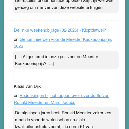
De reacties onder het stuk op Geen Stijl zijn wel weer
ademen’ kan goud waard zijn. Door…Lees meer
genoeg om me ver van deze website te krijgen.
Pleisterplakkers in de topspsort ›
[...]
De linke weekendbijlage (32-2026) - Kloptdatwel?
on
Genomineerden voor de Meester Kackadorisprijs
2026
[…] Al gestemd in onze poll voor de Meester
Kackadorisprijs? […]
Klaas van Dijk
on
Bedenkingen bij het rapport over oversterfte van
Ronald Meester en Marc Jacobs
De afgelopen jaren heeft Ronald Meester zeker zes
maal de voor de wetenschap cruciale
kwaliteitscontrole vooraf, zie norm 51 van