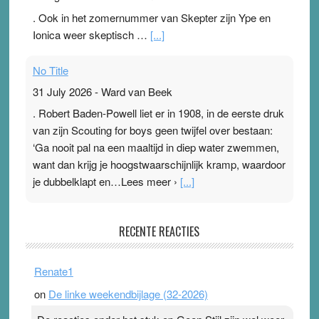
. Ook in het zomernummer van Skepter zijn Ype en
Ionica weer skeptisch …
[...]
No Title
31 July 2026
-
Ward van Beek
. Robert Baden-Powell liet er in 1908, in de eerste druk
van zijn Scouting for boys geen twijfel over bestaan:
‘Ga nooit pal na een maaltijd in diep water zwemmen,
want dan krijg je hoogstwaarschijnlijk kramp, waardoor
je dubbelklapt en…Lees meer ›
[...]
Pleisterplakkers in de topspsort
RECENTE REACTIES
31 July 2026
-
Ward van Beek
. Na mondtape is nu de neuspleister in trek bij
Renate1
topsporters. Ze hopen ermee hun hartslag te verlagen
on
De linke weekendbijlage (32-2026)
terwijl ze meer zuurstof opnemen. Daarop heeft zo’n
pleister geen effect. Maar het gevoel ‘makkelijker te