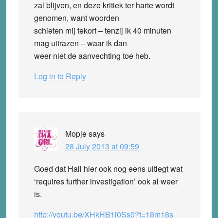
zal blijven, en deze kritiek ter harte wordt
genomen, want woorden
schieten mij tekort – tenzij ik 40 minuten
mag uitrazen – waar ik dan
weer niet de aanvechting toe heb.
Log in to Reply
Mopje
says
28 July 2013 at 09:59
Goed dat Hall hier ook nog eens uitlegt wat
‘requires further investigation’ ook al weer
is.
http://youtu.be/XHkHB1i0Ss0?t=18m18s