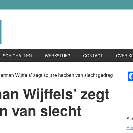
TISCH CHATTEN
WERKSTUK?
CONTACT
OVER K
P
rman Wijffels’ zegt spijt te hebben van slecht gedrag
S
n Wijffels’ zegt
en van slecht
Ste
Ee