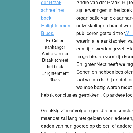
André van der Braak. Hij 
zijn ervaringen in het boek
organisatie van ex-aanha
ontwikkelingen bracht woor
publiceren getiteld the
‘
A’ 
Ex Cohen
waarin alle aanklachten va
aanhanger
een rijtje werden gezet. Bl
Andre van der
moge bieden voor zijn kom
Braak schreef
EnlightenNext heeft weinig 
het boek
Cohen en hebben besloten 
Enlightenment
laat weten dat hij er niet 
Blues.
we mee bezig waren moet ge
heb ik conclusies getrokken’. Op andere lo
Gelukkig zijn er volgelingen die hun conclu
maar dat zal lang niet gelden voor iedereen
daden van hun goeroe op de een of andere 