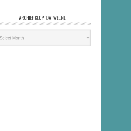
ARCHIEF KLOPTDATWEL.NL
hief
ptdatwel.nl