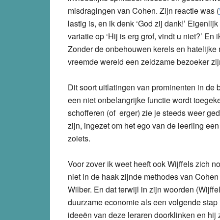
misdragingen van Cohen. Zijn reactie was (
lastig is, en ik denk ‘God zij dank!’ Eigenlij
variatie op ‘Hij is erg grof, vindt u niet?’ E
Zonder de onbehouwen kerels en hatelijke 
vreemde wereld een zeldzame bezoeker zijn
Dit soort uitlatingen van prominenten in d
een niet onbelangrijke functie wordt toege
schofferen (of erger) zie je steeds weer g
zijn, ingezet om het ego van de leerling een 
zoiets.
Voor zover ik weet heeft ook Wijffels zich n
niet in de haak zijnde methodes van Cohen
Wilber. En dat terwijl in zijn woorden (Wijf
duurzame economie als een volgende stap 
ideeën van deze leraren doorklinken en hij 