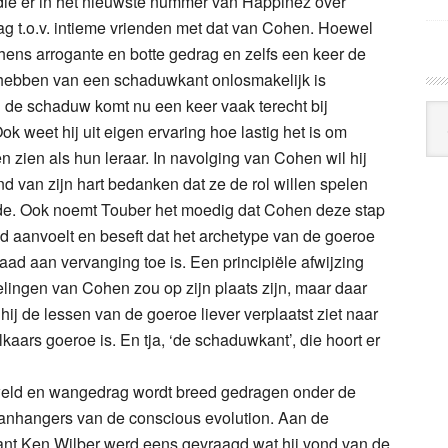
 die er in het nieuwste nummer van Happinez over
drag t.o.v. intieme vrienden met dat van Cohen. Hoewel
hens arrogante en botte gedrag en zelfs een keer de
het hebben van een schaduwkant onlosmakelijk is
n de schaduw komt nu een keer vaak terecht bij
Arc
k weet hij uit eigen ervaring hoe lastig het is om
Klo
n zien als hun leraar. In navolging van Cohen wil hij
nd van zijn hart bedanken dat ze de rol willen spelen
jde. Ook noemt Touber het moedig dat Cohen deze stap
oed aanvoelt en beseft dat het archetype van de goeroe
ad aan vervanging toe is. Een principiële afwijzing
lingen van Cohen zou op zijn plaats zijn, maar daar
 hij de lessen van de goeroe liever verplaatst ziet naar
lkaars goeroe is. En tja, ‘de schaduwkant’, die hoort er
eweld en wangedrag wordt breed gedragen onder de
nhangers van de conscious evolution. Aan de
rwant Ken Wilber werd eens gevraagd wat hij vond van de