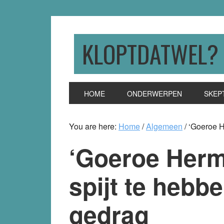
Skip
Skip
Skip
to
to
to
primary
main
primary
KLOPTDATWEL?
navigation
content
sidebar
HOME
ONDERWERPEN
SKEP
You are here:
Home
/
Algemeen
/
‘Goeroe He
‘Goeroe Herma
spijt te hebb
gedrag