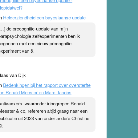
recognitie een bayesiaanse update -
loptdatwel?
n
Helderziendheid een bayesiaanse update
[…] de precognitie-update van mijn
parapsychologie zelfexperimenten ben ik
begonnen met een nieuw precognitie-
experiment van &
laas van Dijk
n
Bedenkingen bij het rapport over oversterfte
an Ronald Meester en Marc Jacobs
Antivaxxers, waaronder inbegrepen Ronald
Meester & co, refereren altijd graag naar een
publicatie uit 2023 van onder andere Christine
St