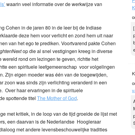
P
ls’
waarin veel informatie over de werkwijze van
K
o
ng Cohen in de jaren 80 in de leer bij de Indiase
klaarde deze hem voor verlicht en zond hem uit naar
nnen van het ego te prediken. Voortvarend pakte Cohen
ightenNext
op die al snel vestigingen kreeg in diverse
wereld rond om lezingen te geven, richtte het
chtte een spirituele leefgemeenschap voor volgelingen
K
en. Zijn eigen moeder was één van de toegewijden,
ar zoon was sinds zijn verlichting veranderd in een
o
 Over haar ervaringen in de spirituele
v
e spottende titel
The Mother of God
.
 met kritiek, in de loop van de tijd groeide de lijst met
rs, een daarvan is de Nederlandse Hoogleraar
n dialoog met andere levensbeschouwelijke tradities