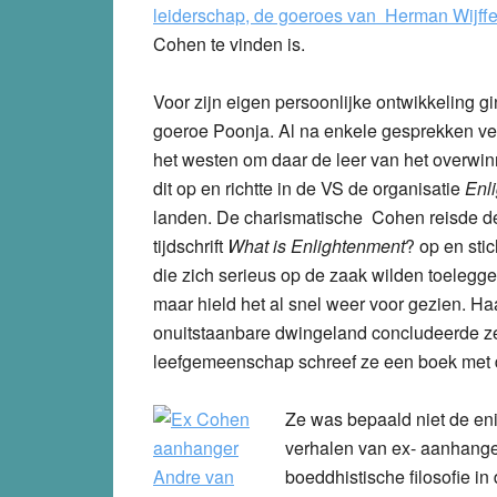
leiderschap, de goeroes van Herman Wijffe
Cohen te vinden is.
Voor zijn eigen persoonlijke ontwikkeling gi
goeroe Poonja. Al na enkele gesprekken ver
het westen om daar de leer van het overwi
dit op en richtte in de VS de organisatie
Enl
landen. De charismatische Cohen reisde de 
tijdschrift
What is Enlightenment
? op en sti
die zich serieus op de zaak wilden toelegg
maar hield het al snel weer voor gezien. Ha
onuitstaanbare dwingeland concludeerde ze.
leefgemeenschap schreef ze een boek met d
Ze was bepaald niet de enige
verhalen van ex- aanhange
boeddhistische filosofie i