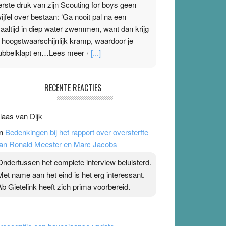
erste druk van zijn Scouting for boys geen
wijfel over bestaan: ‘Ga nooit pal na een
aaltijd in diep water zwemmen, want dan krijg
e hoogstwaarschijnlijk kramp, waardoor je
ubbelklapt en…Lees meer ›
[...]
leisterplakkers in de topspsort
RECENTE REACTIES
1 July 2026
-
Ward van Beek
 Na mondtape is nu de neuspleister in trek bij
laas van Dijk
opsporters. Ze hopen ermee hun hartslag te
n
Bedenkingen bij het rapport over oversterfte
erlagen terwijl ze meer zuurstof opnemen.
an Ronald Meester en Marc Jacobs
aarop heeft zo’n pleister geen effect. Maar het
evoel ‘makkelijker te ademen’ kan goud waard
Ondertussen het complete interview beluisterd.
ijn. Door…Lees meer Pleisterplakkers in de
Met name aan het eind is het erg interessant.
opspsort ›
[...]
Ab Gietelink heeft zich prima voorbereid.