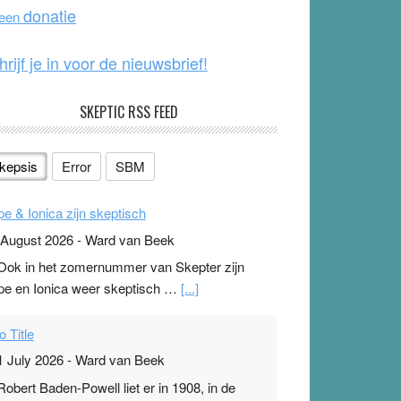
o
e
donatie
 een
k
hrijf je in voor de nieuwsbrief!
SKEPTIC RSS FEED
kepsis
Error
SBM
pe & Ionica zijn skeptisch
 August 2026
-
Ward van Beek
 Ook in het zomernummer van Skepter zijn
pe en Ionica weer skeptisch …
[...]
o Title
1 July 2026
-
Ward van Beek
 Robert Baden-Powell liet er in 1908, in de