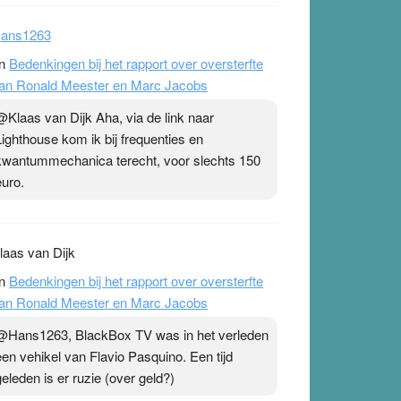
ans1263
n
Bedenkingen bij het rapport over oversterfte
an Ronald Meester en Marc Jacobs
@Klaas van Dijk Aha, via de link naar
Lighthouse kom ik bij frequenties en
kwantummechanica terecht, voor slechts 150
euro.
laas van Dijk
n
Bedenkingen bij het rapport over oversterfte
an Ronald Meester en Marc Jacobs
@Hans1263, BlackBox TV was in het verleden
een vehikel van Flavio Pasquino. Een tijd
geleden is er ruzie (over geld?)