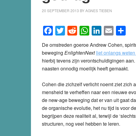
20 SEPTEMBER 2013
BY
AGNES TIEBEN
Facebook
Twitter
Reddit
WhatsApp
LinkedI
Emai
S
De omstreden goeroe Andrew Cohen, spiritue
beweging
EnlightenNext
liet onlangs weten
hierbij tevens zijn verontschuldigingen aan. 
naasten onnodig moeilijk heeft gemaakt.
Cohen die zichzelf verlicht noemt ziet zich
mensheid te verheffen naar een nieuwe evol
de new-age beweging dat er van uit gaat da
de organische evolutie, het nu tijd is voor 
begrijpen deze realiteit al, terwijl de ‘slec
structuren, nog veel hebben te leren.