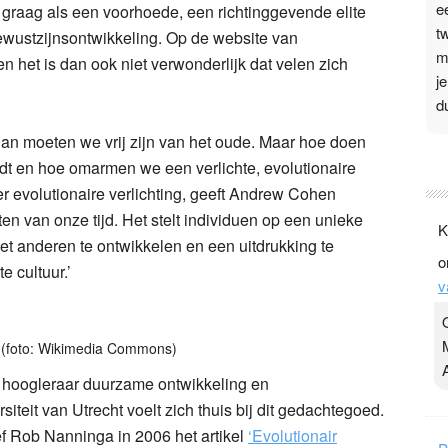
e
 graag als een voorhoede, een richtinggevende elite
t
 bewustzijnsontwikkeling. Op de website van
m
n het is dan ook niet verwonderlijk dat velen zich
j
d
dan moeten we vrij zijn van het oude. Maar hoe doen
P
dt en hoe omarmen we een verlichte, evolutionaire
3
eer evolutionaire verlichting, geeft Andrew Cohen
.
en van onze tijd. Het stelt individuen op een unieke
K
t
et anderen te ontwikkelen en een uitdrukking te
o
v
e cultuur.’
v
D
g
z
(foto: Wikimedia Commons)
t
d hoogleraar duurzame ontwikkeling en
teit van Utrecht voelt zich thuis bij dit gedachtegoed.
eef Rob Nanninga in 2006 het artikel
‘Evolutionair