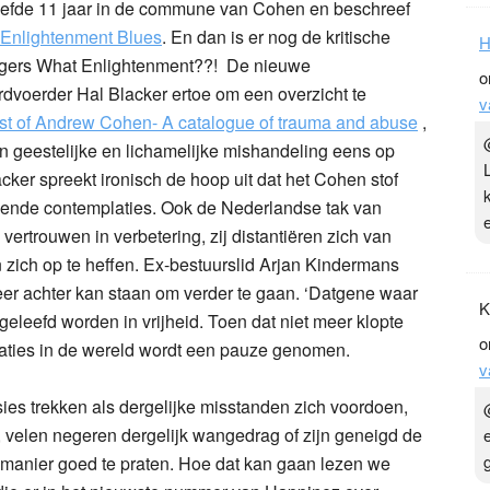
leefde 11 jaar in de commune van Cohen en beschreef
Enlightenment Blues
. En dan is er nog de kritische
H
ngers What Enlightenment??! De nieuwe
o
dvoerder Hal Blacker ertoe om een overzicht te
v
list of Andrew Cohen- A catalogue of trauma and abuse
,
n geestelijke en lichamelijke mishandeling eens op
acker spreekt ironisch de hoop uit dat het Cohen stof
ende contemplaties. Ook de Nederlandse tak van
vertrouwen in verbetering, zij distantiëren zich van
zich op te heffen. Ex-bestuurslid Arjan Kindermans
meer achter kan staan om verder te gaan. ‘Datgene waar
K
leefd worden in vrijheid. Toen dat niet meer klopte
o
caties in de wereld wordt een pauze genomen.
v
sies trekken als dergelijke misstanden zich voordoen,
, velen negeren dergelijk wangedrag of zijn geneigd de
manier goed te praten. Hoe dat kan gaan lezen we