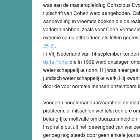
was aan de masteropleiding Conscious Evol
tijdschrift van Cohen werd aangeboden. Ook 
aanbeveling in vreemde boeken die de realit
verloren hebben, zoals voor Coen Vermee
extreme complottheorieën als feiten gepre
25-2
).
In Vrij Nederland van 14 september konden
de la Porte
,
die in 1992 werd ontslagen omda
wetenschappelijke norm. Hij was meer geïnter
juridisch wetenschappelijke werk. Hij kwam e
door de voor normale mensen onzichtbare 
Voor een hoogleraar duurzaamheid en maats
probleem, of misschien wel juist een pre om s
belangrijke motivatie om duurzaamheid en m
inspiratie put uit het ideeëngoed van wel 
genoeg nog steeds door geen enkele journali