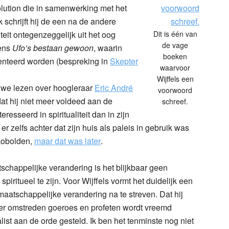
ution die in samenwerking met het
schrijft hij de een na de andere
eit ontegenzeggelijk uit het oog
Dit is één van
de vage
rens
Ufo’s bestaan gewoon
, waarin
boeken
senteerd worden (bespreking in
Skepter
waarvoor
Wijffels een
 we lezen over hoogleraar
Eric André
voorwoord
t hij niet meer voldeed aan de
schreef.
esseerd in spiritualiteit dan in zijn
r zelfs achter dat zijn huis als paleis in gebruik was
kobolden,
maar dat was later
.
chappelijke verandering is het blijkbaar geen
piritueel te zijn. Voor Wijffels vormt het duidelijk een
aatschappelijke verandering na te streven. Dat hij
zeer omstreden goeroes en profeten wordt vreemd
st aan de orde gesteld. Ik ben het tenminste nog niet