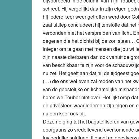
bijvoorbeeld in de column van Tijn Touber,
schreef. Hij vergelijkt daarin zijn eigen ge
hij iedere keer weer getroffen werd door Co
zaal uitliep concludeert hij tenslotte dat 
verbonden met het verspreiden van licht. E
degenen die het dichtst bij de zon staan… Oo
integer om te gaan met mensen die jou wille
zijn naaste dierbaren dan ook vanuit de gro
van beschikbaar te zijn voor de schaduwzi
nu zet. Het geeft aan dat hij de tijdgeest g
(…) die ons wel even zal redden van het kwa
van de geestelijke en lichamelijke mishande
horen we Touber niet over. Het lijkt erop dat
de privésfeer, waar iedereen zijn eigen en e
nu een keer ook bij.
Deze neiging tot het bagatelliseren van g
doorgaans zo vredelievend overkomende aa
invloedrijke spiritueel filosoof en geestve