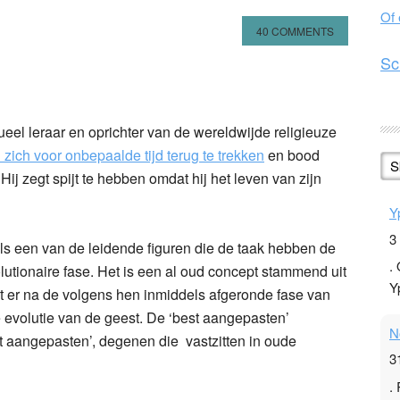
Of
40 COMMENTS
Sc
n
l
hare
el leraar en oprichter van de wereldwijde religieuze
 zich voor onbepaalde tijd terug te trekken
en bood
S
Hij zegt spijt te hebben omdat hij het leven van zijn
Y
3
 als een van de leidende figuren die de taak hebben de
.
utionaire fase. Het is een al oud concept stammend uit
Y
t er na de volgens hen inmiddels afgeronde fase van
de evolutie van de geest. De ‘best aangepasten’
N
htst aangepasten’, degenen die vastzitten in oude
3
.