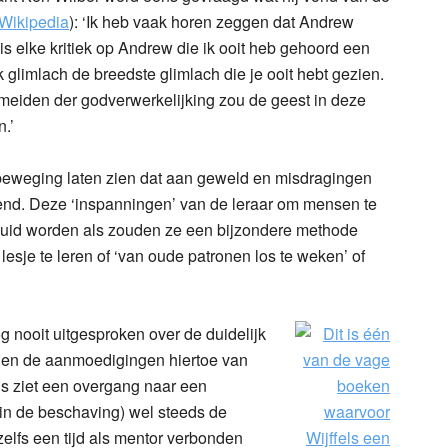
Wikipedia
): ‘Ik heb vaak horen zeggen dat Andrew
k is elke kritiek op Andrew die ik ooit heb gehoord een
n ik glimlach de breedste glimlach die je ooit hebt gezien.
meiden der godverwerkelijking zou de geest in deze
.’
e beweging laten zien dat aan geweld en misdragingen
kend. Deze ‘inspanningen’ van de leraar om mensen te
eduid worden als zouden ze een bijzondere methode
lesje te leren of ‘van oude patronen los te weken’ of
og nooit uitgesproken over de duidelijk
 en de aanmoedigingen hiertoe van
fels ziet een overgang naar een
in de beschaving) wel steeds de
zelfs een tijd als mentor verbonden