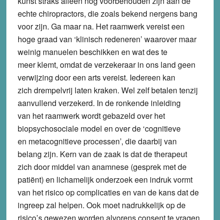
kunst straks alleen nog voorbehouden zijn aan de
echte chiropractors, die zoals bekend nergens bang
voor zijn. Ga maar na. Het raamwerk vereist een
hoge graad van ‘klinisch redeneren’ waarover maar
weinig manuelen beschikken en wat des te
meer klemt, omdat de verzekeraar in ons land geen
verwijzing door een arts vereist. Iedereen kan
zich drempelvrij laten kraken. Wel zelf betalen tenzij
aanvullend verzekerd. In de ronkende inleiding
van het raamwerk wordt gebazeld over het
biopsychosociale model en over de ‘cognitieve
en metacognitieve processen’, die daarbij van
belang zijn. Kern van de zaak is dat de therapeut
zich door middel van anamnese (gesprek met de
patiënt) en lichamelijk onderzoek een indruk vormt
van het risico op complicaties en van de kans dat de
ingreep zal helpen. Ook moet nadrukkelijk op de
risico’s gewezen worden alvorens consent te vragen.