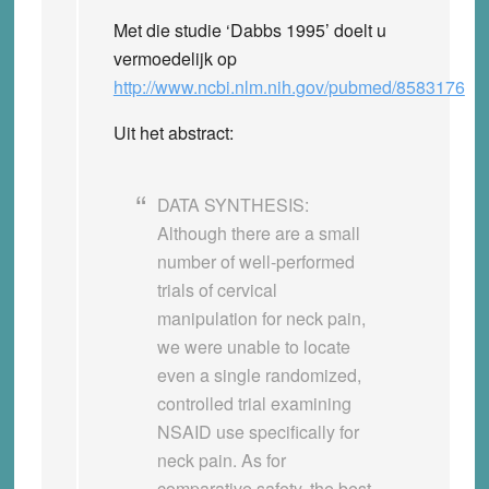
Met die studie ‘Dabbs 1995’ doelt u
vermoedelijk op
http://www.ncbi.nlm.nih.gov/pubmed/8583176
Uit het abstract:
DATA SYNTHESIS:
Although there are a small
number of well-performed
trials of cervical
manipulation for neck pain,
we were unable to locate
even a single randomized,
controlled trial examining
NSAID use specifically for
neck pain. As for
comparative safety, the best