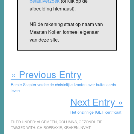
betaalverzoek
(of klik op de
afbeelding hiernaast).
NB de rekening staat op naam van
Maarten Koller, formeel eigenaar
van deze site.
« Previous Entry
Eerste Skepter verdeelde christelijke kranten over buitenaards
leven
Next Entry »
Het onzinnige IGEF certificaat
FILED UNDER:
ALGEMEEN
,
COLUMNS
,
GEZONDHEID
TAGGED WITH:
CHIROPRAXIE
,
KRAKEN
,
NVMT