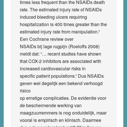
times less frequent than the NSAIDs death
rate. The estimated injury rate of NSAIDs
induced bleeding ulcers requiring
hospitalization is 400 times greater than the
estimated injury rate from manipulation.”
Een Cochrane review over
NSAIDs bij lage rugpijn (Roeloffs 2008)
meldt dat: “… recent studies have shown
that COX-2 inhibitors are associated with
increased cardiovascular risks in
specific patient populations.” Dus NSAIDs
geven wel degelijk een bekend verhoogd
risico
op ernstige complicaties. De evidentie voor
de beschermende werking van
maagzuurremmers is nog onduidelijk, maar
vooral is empirisch en klinisch. Daarmee