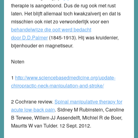
therapie is aangetoond. Dus de rug ook met rust
laten. Het blijft allemaal toch kwakzalverij en dat is
misschien ook niet zo verwonderlijk voor een
behandelwijze die ooit werd bedacht
door D.D.Palmer
(1845-1913). Hij was kruidenier,
bijenhouder en magnetiseur.
Noten
1
http://www.sciencebasedmedicine.org/update-
chiropractic-neck-manipulation-and-stroke/
2 Cochrane review.
Spinal manipulative therapy for
acute low-back pain
. Sidney M Rubinstein, Caroline
B Terwee, Willem JJ Assendelft, Michiel R de Boer,
Maurits W van Tulder. 12 Sept. 2012.