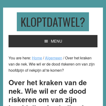
Skip
Skip
Skip
to
to
to
primary
main
primary
KLOPTDATWEL?
navigation
content
sidebar
MENU
You are here:
Home
/
Algemeen
/
Over het kraken
van de nek. Wie wil er de dood riskeren om van zijn
hoofdpijn of nekpijn af te komen?
Over het kraken van de
nek. Wie wil er de dood
riskeren om van zijn