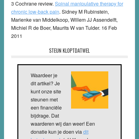
3 Cochrane review.
Spinal manipulative therapy for
chronic low-back pain
. Sidney M Rubinstein,
Marienke van Middelkoop, Willem JJ Assendelft,
Michiel R de Boer, Maurits W van Tulder. 16 Feb
2011
STEUN KLOPTDATWEL
Waardeer je
dit artikel? Je
kunt onze site
steunen met
een financiële
bijdrage. Dat
waarderen wij dan weer! Een
donatie kun je doen via
dit