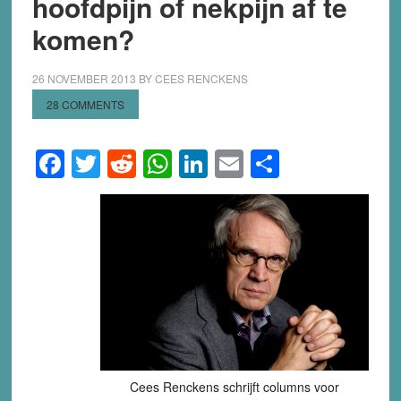
hoofdpijn of nekpijn af te
komen?
26 NOVEMBER 2013
BY
CEES RENCKENS
28 COMMENTS
Facebook
Twitter
Reddit
WhatsApp
LinkedIn
Email
Share
Cees Renckens schrijft columns voor