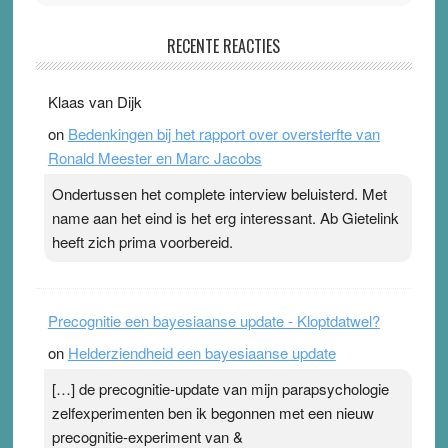
Pleisterplakkers in de topspsort
RECENTE REACTIES
31 July 2026
-
Ward van Beek
. Na mondtape is nu de neuspleister in trek bij
Klaas van Dijk
topsporters. Ze hopen ermee hun hartslag te verlagen
on
Bedenkingen bij het rapport over oversterfte van
terwijl ze meer zuurstof opnemen. Daarop heeft zo’n
Ronald Meester en Marc Jacobs
pleister geen effect. Maar het gevoel ‘makkelijker te
ademen’ kan goud waard zijn. Door…Lees meer
Ondertussen het complete interview beluisterd. Met
Pleisterplakkers in de topspsort ›
[...]
name aan het eind is het erg interessant. Ab Gietelink
heeft zich prima voorbereid.
Precognitie een bayesiaanse update - Kloptdatwel?
on
Helderziendheid een bayesiaanse update
[…] de precognitie-update van mijn parapsychologie
zelfexperimenten ben ik begonnen met een nieuw
precognitie-experiment van &