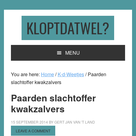
Skip
Skip
Skip
to
to
to
primary
main
primary
KLOPTDATWEL?
navigation
content
sidebar
MENU
You are here:
Home
/
K-d-Weetjes
/
Paarden
slachtoffer kwakzalvers
Paarden slachtoffer
kwakzalvers
15 SEPTEMBER 2014
BY
GERT JAN VAN 'T LAND
LEAVE A COMMENT