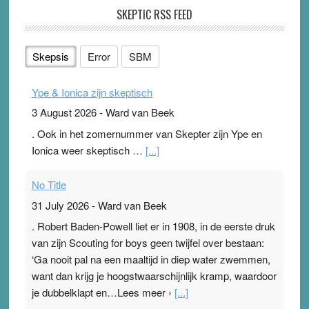
SKEPTIC RSS FEED
Skepsis
Error
SBM
Ype & Ionica zijn skeptisch
3 August 2026
-
Ward van Beek
. Ook in het zomernummer van Skepter zijn Ype en
Ionica weer skeptisch …
[...]
No Title
31 July 2026
-
Ward van Beek
. Robert Baden-Powell liet er in 1908, in de eerste druk
van zijn Scouting for boys geen twijfel over bestaan:
‘Ga nooit pal na een maaltijd in diep water zwemmen,
want dan krijg je hoogstwaarschijnlijk kramp, waardoor
je dubbelklapt en…Lees meer ›
[...]