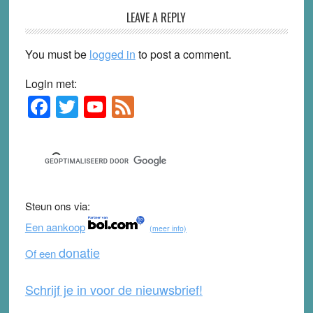
Reader
LEAVE A REPLY
Interactions
You must be
logged in
to post a comment.
Login met:
F
T
Y
F
Primary
Sidebar
a
wi
o
e
c
tt
u
e
e
er
T
d
b
u
Steun ons via:
o
b
Een aankoop
(meer info)
o
e
donatie
Of een
k
Schrijf je in voor de nieuwsbrief!