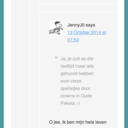
JennyJ0
says
13 October 2014 at
07:50
Ja, je zult op die
leeftijd maar iets
gehoord hebben
over vieze
spelletjes door
clowns in Oude
Pekela ;-(
O jee, ik ben mijn hele leven