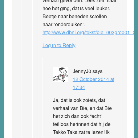
verhaal gevonden. Lees zelf maar
hoe het ging, dat is veel leuker.
Beetje naar beneden scrollen
naar “onderduiken”.
http://www.dbnl.org/tekst/bie_003groo01_
Log in to Reply
JennyJ0
says
12 October 2014 at
17:34
Ja, dat is ook zoiets, dat
verhaal van Bie, en dat Bie
het zich dan ook “echt”
feilloos herinnert dat hij de
Tekko Taks zat te lezen! Ik