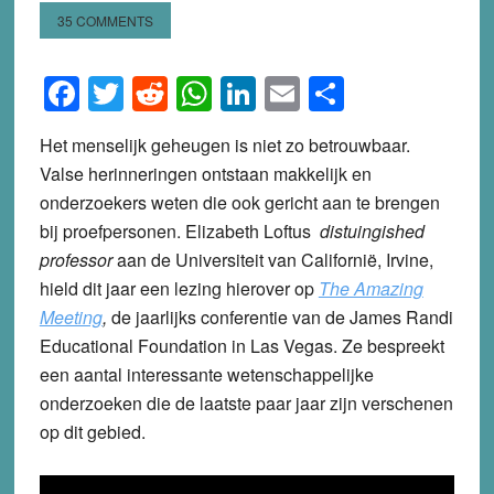
35 COMMENTS
Facebook
Twitter
Reddit
WhatsApp
LinkedIn
Email
Share
Het menselijk geheugen is niet zo betrouwbaar.
Valse herinneringen ontstaan makkelijk en
onderzoekers weten die ook gericht aan te brengen
bij proefpersonen. Elizabeth Loftus
distuingished
professor
aan de Universiteit van Californië, Irvine,
hield dit jaar een lezing hierover op
The Amazing
Meeting
,
de jaarlijks conferentie van de James Randi
Educational Foundation in Las Vegas. Ze bespreekt
een aantal interessante wetenschappelijke
onderzoeken die de laatste paar jaar zijn verschenen
op dit gebied.