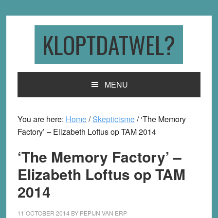
Skip
Skip
Skip
to
to
to
primary
main
primary
KLOPTDATWEL?
navigation
content
sidebar
MENU
You are here:
Home
/
Skepticisme
/
‘The Memory
Factory’ – Elizabeth Loftus op TAM 2014
‘The Memory Factory’ –
Elizabeth Loftus op TAM
2014
11 OCTOBER 2014
BY
PEPIJN VAN ERP