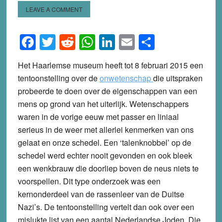
LEAVE A COMMENT
Facebook
Twitter
Reddit
WhatsApp
LinkedIn
Email
Share
Het Haarlemse museum heeft tot 8 februari 2015 een
tentoonstelling over de
onwetenschap
die uitspraken
probeerde te doen over de eigenschappen van een
mens op grond van het uiterlijk. Wetenschappers
waren in de vorige eeuw met passer en liniaal
serieus in de weer met allerlei kenmerken van ons
gelaat en onze schedel. Een ‘talenknobbel’ op de
schedel werd echter nooit gevonden en ook bleek
een wenkbrauw die doorliep boven de neus niets te
voorspellen. Dit type onderzoek was een
kernonderdeel van de rassenleer van de Duitse
Nazi’s. De tentoonstelling vertelt dan ook over een
mislukte list van een aantal Nederlandse Joden. Die