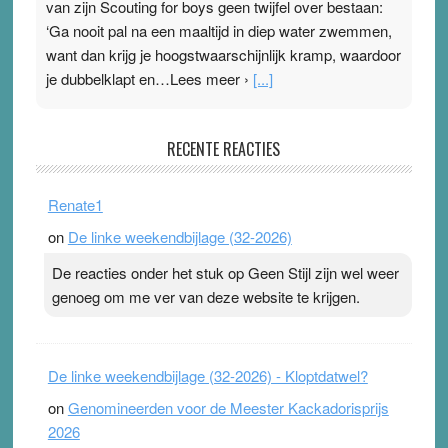
van zijn Scouting for boys geen twijfel over bestaan:
‘Ga nooit pal na een maaltijd in diep water zwemmen,
want dan krijg je hoogstwaarschijnlijk kramp, waardoor
je dubbelklapt en…Lees meer ›
[...]
Pleisterplakkers in de topspsort
RECENTE REACTIES
31 July 2026
-
Ward van Beek
. Na mondtape is nu de neuspleister in trek bij
Renate1
topsporters. Ze hopen ermee hun hartslag te verlagen
on
De linke weekendbijlage (32-2026)
terwijl ze meer zuurstof opnemen. Daarop heeft zo’n
pleister geen effect. Maar het gevoel ‘makkelijker te
De reacties onder het stuk op Geen Stijl zijn wel weer
ademen’ kan goud waard zijn. Door…Lees meer
genoeg om me ver van deze website te krijgen.
Pleisterplakkers in de topspsort ›
[...]
De linke weekendbijlage (32-2026) - Kloptdatwel?
on
Genomineerden voor de Meester Kackadorisprijs
2026