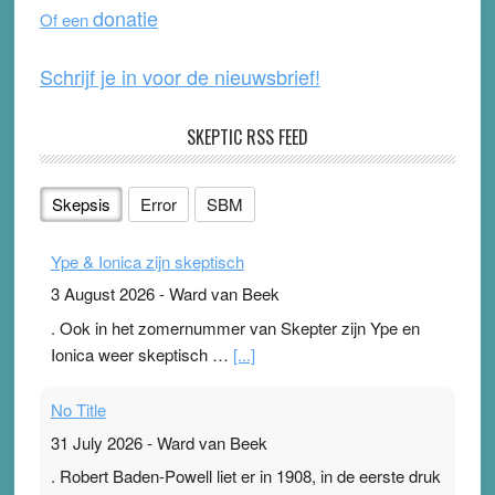
donatie
Of een
k
Schrijf je in voor de nieuwsbrief!
SKEPTIC RSS FEED
Skepsis
Error
SBM
Ype & Ionica zijn skeptisch
3 August 2026
-
Ward van Beek
. Ook in het zomernummer van Skepter zijn Ype en
Ionica weer skeptisch …
[...]
No Title
31 July 2026
-
Ward van Beek
. Robert Baden-Powell liet er in 1908, in de eerste druk