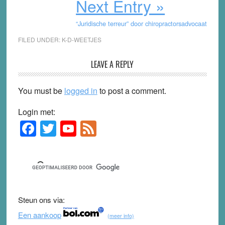
Next Entry »
“Juridische terreur” door chiropractorsadvocaat
FILED UNDER:
K-D-WEETJES
Reader
LEAVE A REPLY
Interactions
You must be
logged in
to post a comment.
Login met:
F
T
Y
F
Primary
Sidebar
a
wi
o
e
c
tt
u
e
e
er
T
d
b
u
Steun ons via:
o
b
Een aankoop
(meer info)
o
e