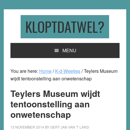
Skip
Skip
Skip
to
to
to
primary
main
primary
KLOPTDATWEL?
navigation
content
sidebar
MENU
You are here:
Home
/
K-d-Weetjes
/
Teylers Museum
wijdt tentoonstelling aan onwetenschap
Teylers Museum wijdt
tentoonstelling aan
onwetenschap
13 NOVEMBER 2014
BY
GERT JAN VAN 'T LAND