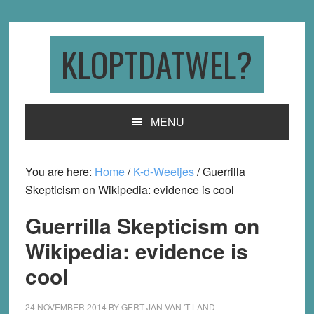
Skip
Skip
Skip
to
to
to
primary
main
primary
KLOPTDATWEL?
navigation
content
sidebar
MENU
You are here:
Home
/
K-d-Weetjes
/
Guerrilla
Skepticism on Wikipedia: evidence is cool
Guerrilla Skepticism on
Wikipedia: evidence is
cool
24 NOVEMBER 2014
BY
GERT JAN VAN 'T LAND