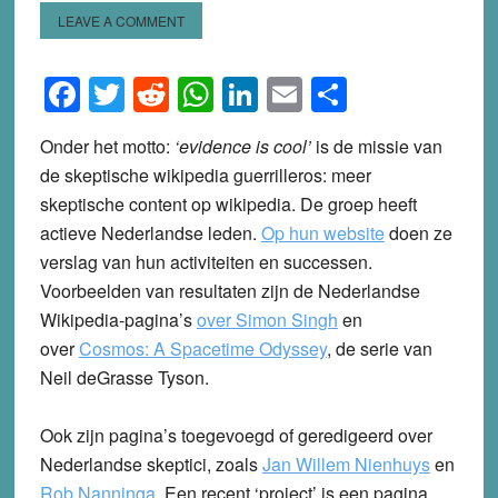
LEAVE A COMMENT
Facebook
Twitter
Reddit
WhatsApp
LinkedIn
Email
Share
Onder het motto:
‘evidence is cool’
is de missie van
de skeptische wikipedia guerrilleros: meer
skeptische content op wikipedia. De groep heeft
actieve Nederlandse leden.
Op hun website
doen ze
verslag van hun activiteiten en successen.
Voorbeelden van resultaten zijn de Nederlandse
Wikipedia-pagina’s
over Simon Singh
en
over
Cosmos: A Spacetime Odyssey
, de serie van
Neil deGrasse Tyson.
Ook zijn pagina’s toegevoegd of geredigeerd over
Nederlandse skeptici, zoals
Jan Willem Nienhuys
en
Rob Nanninga
. Een recent ‘project’ is een pagina