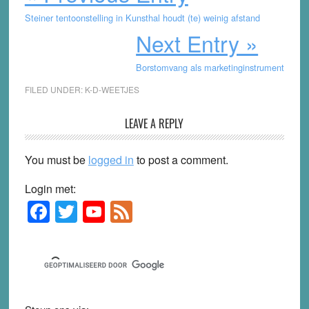
Steiner tentoonstelling in Kunsthal houdt (te) weinig afstand
Next Entry »
Borstomvang als marketinginstrument
FILED UNDER:
K-D-WEETJES
Reader
LEAVE A REPLY
Interactions
You must be
logged in
to post a comment.
Login met:
F
T
Y
F
Primary
Sidebar
a
wi
o
e
c
tt
u
e
e
er
T
d
b
u