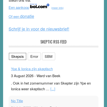
Steun ons via:
o
b
Een aankoop
(meer info)
o
e
donatie
Of een
k
Schrijf je in voor de nieuwsbrief!
SKEPTIC RSS FEED
Skepsis
Error
SBM
Ype & Ionica zijn skeptisch
3 August 2026
-
Ward van Beek
. Ook in het zomernummer van Skepter zijn Ype en
Ionica weer skeptisch …
[...]
No Title