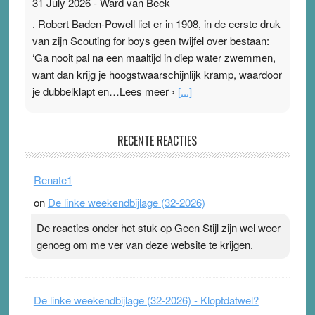
31 July 2026
-
Ward van Beek
. Robert Baden-Powell liet er in 1908, in de eerste druk
van zijn Scouting for boys geen twijfel over bestaan:
‘Ga nooit pal na een maaltijd in diep water zwemmen,
want dan krijg je hoogstwaarschijnlijk kramp, waardoor
je dubbelklapt en…Lees meer ›
[...]
Pleisterplakkers in de topspsort
RECENTE REACTIES
31 July 2026
-
Ward van Beek
. Na mondtape is nu de neuspleister in trek bij
Renate1
topsporters. Ze hopen ermee hun hartslag te verlagen
on
De linke weekendbijlage (32-2026)
terwijl ze meer zuurstof opnemen. Daarop heeft zo’n
pleister geen effect. Maar het gevoel ‘makkelijker te
De reacties onder het stuk op Geen Stijl zijn wel weer
ademen’ kan goud waard zijn. Door…Lees meer
genoeg om me ver van deze website te krijgen.
Pleisterplakkers in de topspsort ›
[...]
De linke weekendbijlage (32-2026) - Kloptdatwel?