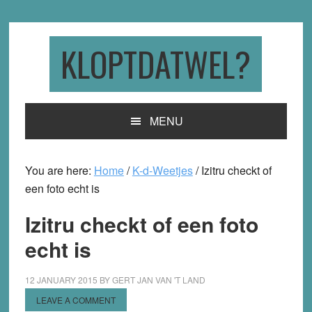
Skip
Skip
Skip
to
to
to
primary
main
primary
KLOPTDATWEL?
navigation
content
sidebar
MENU
You are here:
Home
/
K-d-Weetjes
/
Izitru checkt of
een foto echt is
Izitru checkt of een foto
echt is
12 JANUARY 2015
BY
GERT JAN VAN 'T LAND
LEAVE A COMMENT