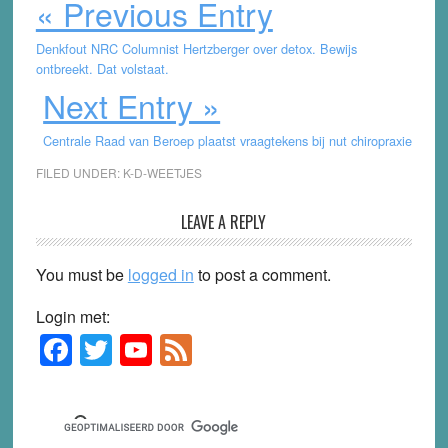
« Previous Entry
Denkfout NRC Columnist Hertzberger over detox. Bewijs
ontbreekt. Dat volstaat.
Next Entry »
Centrale Raad van Beroep plaatst vraagtekens bij nut chiropraxie
FILED UNDER:
K-D-WEETJES
Reader
LEAVE A REPLY
Interactions
You must be
logged in
to post a comment.
Login met:
F
T
Y
F
Primary
Sidebar
a
wi
o
e
c
tt
u
e
e
er
T
d