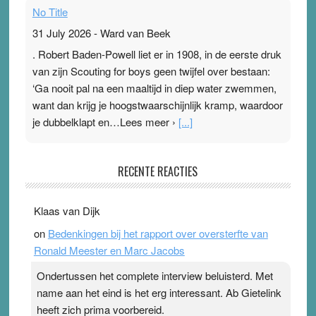
No Title
31 July 2026
-
Ward van Beek
. Robert Baden-Powell liet er in 1908, in de eerste druk
van zijn Scouting for boys geen twijfel over bestaan:
‘Ga nooit pal na een maaltijd in diep water zwemmen,
want dan krijg je hoogstwaarschijnlijk kramp, waardoor
je dubbelklapt en…Lees meer ›
[...]
Pleisterplakkers in de topspsort
RECENTE REACTIES
31 July 2026
-
Ward van Beek
. Na mondtape is nu de neuspleister in trek bij
Klaas van Dijk
topsporters. Ze hopen ermee hun hartslag te verlagen
on
Bedenkingen bij het rapport over oversterfte van
terwijl ze meer zuurstof opnemen. Daarop heeft zo’n
Ronald Meester en Marc Jacobs
pleister geen effect. Maar het gevoel ‘makkelijker te
ademen’ kan goud waard zijn. Door…Lees meer
Ondertussen het complete interview beluisterd. Met
Pleisterplakkers in de topspsort ›
[...]
name aan het eind is het erg interessant. Ab Gietelink
heeft zich prima voorbereid.