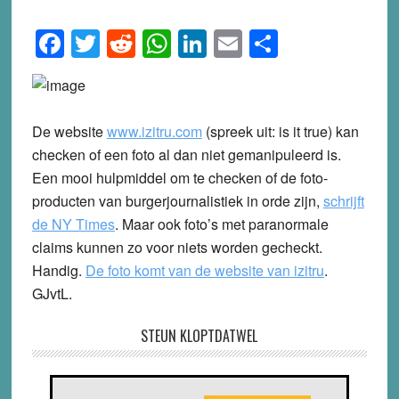
Facebook
Twitter
Reddit
WhatsApp
LinkedIn
Email
Share
De website
www.izitru.com
(spreek uit: is it true) kan
checken of een foto al dan niet gemanipuleerd is.
Een mooi hulpmiddel om te checken of de foto-
producten van burgerjournalistiek in orde zijn,
schrijft
de NY Times
. Maar ook foto’s met paranormale
claims kunnen zo voor niets worden gecheckt.
Handig.
De foto komt van de website van izitru
.
GJvtL.
STEUN KLOPTDATWEL