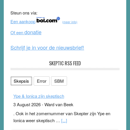
b
u
Steun ons via:
o
b
Een aankoop
(meer info)
o
e
donatie
Of een
k
Schrijf je in voor de nieuwsbrief!
SKEPTIC RSS FEED
Skepsis
Error
SBM
Ype & Ionica zijn skeptisch
3 August 2026
-
Ward van Beek
. Ook in het zomernummer van Skepter zijn Ype en
Ionica weer skeptisch …
[...]