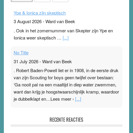
Ype & Ionica zijn skeptisch
3 August 2026
-
Ward van Beek
. Ook in het zomernummer van Skepter zijn Ype en
Ionica weer skeptisch …
[...]
No Title
31 July 2026
-
Ward van Beek
. Robert Baden-Powell liet er in 1908, in de eerste druk
van zijn Scouting for boys geen twijfel over bestaan:
‘Ga nooit pal na een maaltijd in diep water zwemmen,
want dan krijg je hoogstwaarschijnlijk kramp, waardoor
je dubbelklapt en…Lees meer ›
[...]
Pleisterplakkers in de topspsort
RECENTE REACTIES
31 July 2026
-
Ward van Beek
. Na mondtape is nu de neuspleister in trek bij