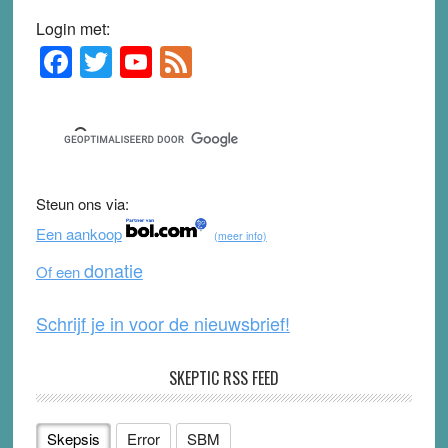
Login met:
F
T
Y
F
Primary
Sidebar
a
wi
o
e
c
tt
u
e
e
er
T
d
b
u
Steun ons via:
o
b
Een aankoop
(meer info)
o
e
donatie
Of een
k
Schrijf je in voor de nieuwsbrief!
SKEPTIC RSS FEED
Skepsis
Error
SBM