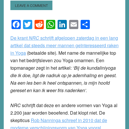
LEAVE A COMMENT
Facebook
Twitter
Reddit
WhatsApp
LinkedIn
Email
Share
De krant
NRC
schrijft afgelopen zaterdag in een lang
artikel dat steeds meer mannen geïnteresseerd raken
in Yoga
(betaalde site). Met name de mannelijke top
van het bedrijfsleven zou Yoga omarmen. Een
topmanager zegt in het artikel: ‘
Bij de kundaliniyoga
die ik doe, ligt de nadruk op je ademhaling en geest.
Na een les ben ik heel ontspannen, is mijn hoofd
gereset en kan ik weer fris nadenken’.
NRC
schrijft dat deze en andere vormen van Yoga al
2.200 jaar worden beoefend. Dat klopt niet. De
skepticus
Rob Nanninga schreef in 2010 dat de
moderne verschijningsvorm van Yoga vooral