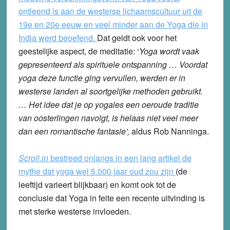
ontleend is aan de westerse lichaamscultuur uit de
19e en 20e eeuw en veel minder aan de Yoga die in
India werd beoefend.
Dat geldt ook voor het
geestelijke aspect, de meditatie: ‘
Yoga wordt vaak
gepresenteerd als spirituele ontspanning … Voordat
yoga deze functie ging vervullen, werden er in
westerse landen al soortgelijke methoden gebruikt.
… Het idee dat je op yogales een oeroude traditie
van oosterlingen navolgt, is helaas niet veel meer
dan een romantische fantasie’,
aldus Rob Nanninga.
Scroll.in
bestreed onlangs in een lang artikel de
mythe dat yoga wel 5.000 jaar oud zou zijn
(de
leeftijd varieert blijkbaar) en komt ook tot de
conclusie dat Yoga in feite een recente uitvinding is
met sterke westerse invloeden.