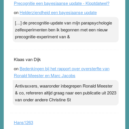
Precognitie een bayesiaanse update - Kloptdatwel?
topsporters. Ze hopen ermee hun hartslag te verlagen
on
Helderziendheid een bayesiaanse update
terwijl ze meer zuurstof opnemen. Daarop heeft zo’n
pleister geen effect. Maar het gevoel ‘makkelijker te
[…] de precognitie-update van mijn parapsychologie
ademen’ kan goud waard zijn. Door…Lees meer
zelfexperimenten ben ik begonnen met een nieuw
Pleisterplakkers in de topspsort ›
[...]
precognitie-experiment van &
Klaas van Dijk
on
Bedenkingen bij het rapport over oversterfte van
Ronald Meester en Marc Jacobs
Antivaxxers, waaronder inbegrepen Ronald Meester
& co, refereren altijd graag naar een publicatie uit 2023
van onder andere Christine St
Hans1263