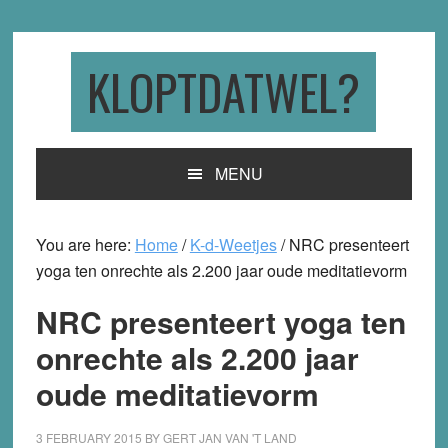
Skip
Skip
Skip
to
to
to
primary
main
primary
KLOPTDATWEL?
navigation
content
sidebar
MENU
You are here:
Home
/
K-d-Weetjes
/
NRC presenteert
yoga ten onrechte als 2.200 jaar oude meditatievorm
NRC presenteert yoga ten
onrechte als 2.200 jaar
oude meditatievorm
3 FEBRUARY 2015
BY
GERT JAN VAN 'T LAND