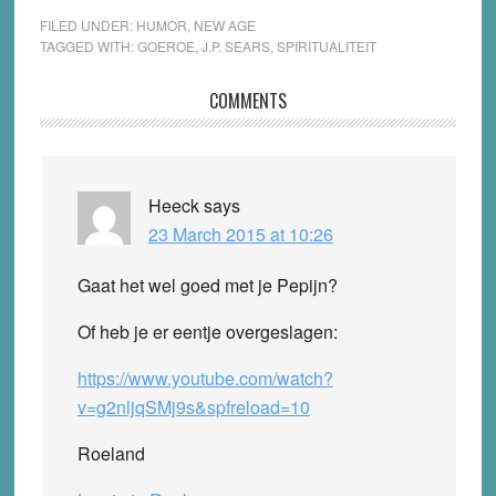
FILED UNDER:
HUMOR
,
NEW AGE
TAGGED WITH:
GOEROE
,
J.P. SEARS
,
SPIRITUALITEIT
Reader
COMMENTS
Interactions
Heeck
says
23 March 2015 at 10:26
Gaat het wel goed met je Pepijn?
Of heb je er eentje overgeslagen:
https://www.youtube.com/watch?
v=g2nljqSMj9s&spfreload=10
Roeland