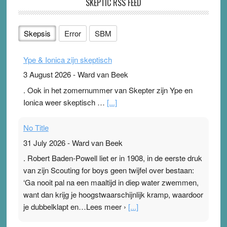
SKEPTIC RSS FEED
Skepsis
Error
SBM
Ype & Ionica zijn skeptisch
3 August 2026
-
Ward van Beek
. Ook in het zomernummer van Skepter zijn Ype en
Ionica weer skeptisch …
[...]
No Title
31 July 2026
-
Ward van Beek
. Robert Baden-Powell liet er in 1908, in de eerste druk
van zijn Scouting for boys geen twijfel over bestaan:
‘Ga nooit pal na een maaltijd in diep water zwemmen,
want dan krijg je hoogstwaarschijnlijk kramp, waardoor
je dubbelklapt en…Lees meer ›
[...]