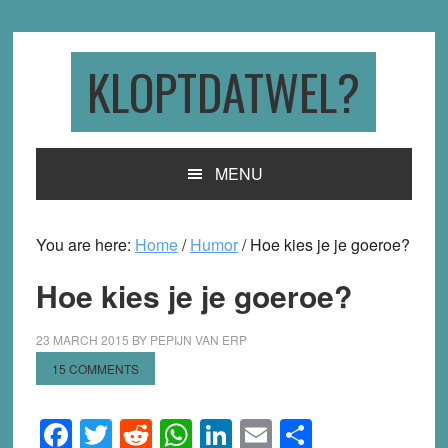
Skip
Skip
Skip
to
to
to
primary
main
primary
KLOPTDATWEL?
navigation
content
sidebar
MENU
You are here:
Home
/
Humor
/
Hoe kies je je goeroe?
Hoe kies je je goeroe?
23 MARCH 2015
BY
PEPIJN VAN ERP
15 COMMENTS
Facebook
Twitter
Reddit
WhatsApp
LinkedIn
Email
Share