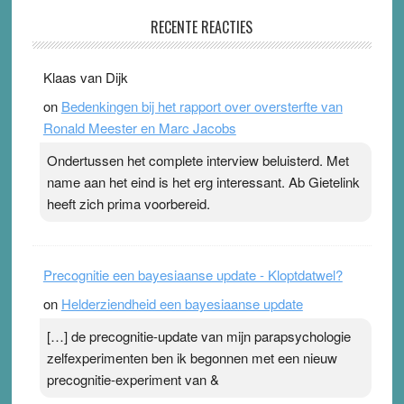
Pleisterplakkers in de topspsort
RECENTE REACTIES
31 July 2026
-
Ward van Beek
. Na mondtape is nu de neuspleister in trek bij
Klaas van Dijk
topsporters. Ze hopen ermee hun hartslag te verlagen
on
Bedenkingen bij het rapport over oversterfte van
terwijl ze meer zuurstof opnemen. Daarop heeft zo’n
Ronald Meester en Marc Jacobs
pleister geen effect. Maar het gevoel ‘makkelijker te
ademen’ kan goud waard zijn. Door…Lees meer
Ondertussen het complete interview beluisterd. Met
Pleisterplakkers in de topspsort ›
[...]
name aan het eind is het erg interessant. Ab Gietelink
heeft zich prima voorbereid.
Precognitie een bayesiaanse update - Kloptdatwel?
on
Helderziendheid een bayesiaanse update
[…] de precognitie-update van mijn parapsychologie
zelfexperimenten ben ik begonnen met een nieuw
precognitie-experiment van &