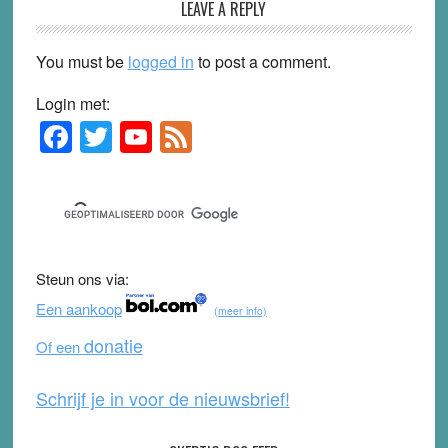
LEAVE A REPLY
You must be
logged in
to post a comment.
Login met:
F
T
Y
F
Primary
Sidebar
a
wi
o
e
c
tt
u
e
e
er
T
d
b
u
Steun ons via:
o
b
Een aankoop
(meer info)
o
e
donatie
Of een
k
Schrijf je in voor de nieuwsbrief!