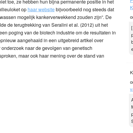
P
 niet toe, ze hebben hun bijna permanente positie in het
K
ilieuloket op
haar website
bijvoorbeeld nog steeds dat
 gewassen mogelijk kankerverwekkend zouden zijn”. De
o
de de terugtrekking van Seralini et al. (2012) uit het
 een poging van de biotech industrie om de resultaten in
opnieuw aangehaald in een uitgebreid artikel over
r onderzoek naar de gevolgen van genetisch
esproken, maar ook haar mening over de stand van
K
o
v