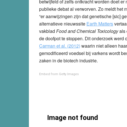
betwijfeld of zelfs ontkracht worden doet er
publieke debat al verworven. Zo meldt het m
“er aanwijzingen zijn dat genetische [sic]
alternatieve nieuwssite
Earth Matters
vertaal
vakblad
Food and Chemical Toxicology
als
de doofpot te stoppen. Dit onderzoek werd 
Carman et al. (2012)
waarin niet alleen haa
gemodificeerd voedsel bij varkens wordt b
zaken in de biotech industrie.
Embed from Getty Images