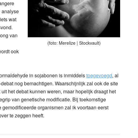
wangere
e analyse
iets wat
svond.
rong van
(foto: Merelize | Stockvault)
wordt ook
ormaldehyde in sojabonen is inmiddels
toegevoegd
, al
-debat nog bemachtigen. Waarschijnlijk zal ook de site
 uit het debat kunnen weren, maar hopelijk draagt het
egrip van genetische modificatie. Bij toekomstige
 gemodificeerde organismen zal ik voortaan eerst
over te zeggen heeft.