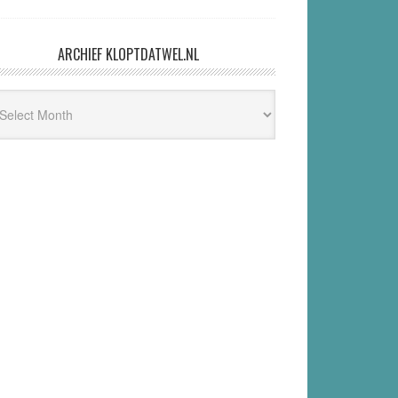
ARCHIEF KLOPTDATWEL.NL
hief
ptdatwel.nl