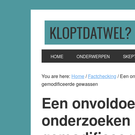
Skip
Skip
Skip
to
to
to
primary
main
primary
KLOPTDATWEL?
navigation
content
sidebar
HOME
ONDERWERPEN
SKEP
You are here:
Home
/
Factchecking
/
Een on
gemodificeerde gewassen
Een onvoldoe
onderzoeken 