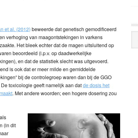
 et al. (2012)
beweerde dat genetisch gemodificeerd
Arc
en verhoging van maagontstekingen in varkens
Klo
zaakte. Het bleek echter dat de magen uitsluitend op
waren beoordeeld (i.p.v. op daadwerkelijke
kingen), en dat de statistiek slecht was uitgevoerd.
end is ook dat er meer milde en gemiddelde
ekingen” bij de controlegroep waren dan bij de GGO
 De toxicologie geeft namelijk aan dat
de dosis het
 maakt
. Met andere woorden; een hogere dosering zou
als
 (in dit
maar