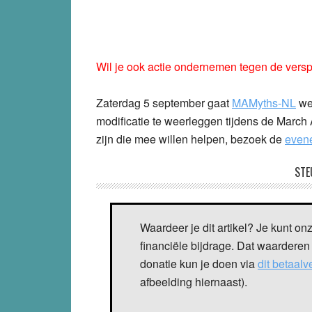
Wil je ook actie ondernemen tegen de versp
Zaterdag 5 september gaat
MAMyths-NL
wee
modificatie te weerleggen tijdens de Marc
zijn die mee willen helpen, bezoek de
even
STE
Waardeer je dit artikel? Je kunt on
financiële bijdrage. Dat waarderen
donatie kun je doen via
dit betaal
afbeelding hiernaast).