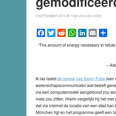
gemodificee
3 SEPTEMBER 2015
BY
TOM VAN DEN HOVE
Facebook
Twitter
Reddit
WhatsApp
LinkedI
Emai
S
“The amount of energy necessary to refute b
– Alb
Ik las laatst
de review van Kevin Folta
(een 
wetenschapscommunicator wat betreft genet
via een computermodel aangetoond zou wor
maïs zou zitten. Hierin vergelijkt hij het 
dat via internet de locatie van een stad k
München ligt en het programma geeft een loc