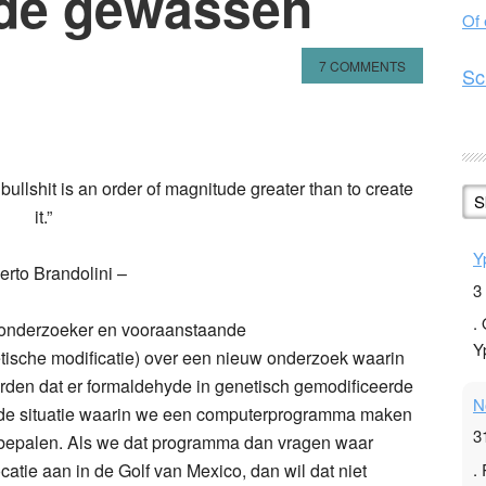
rde gewassen
Of
7 COMMENTS
Sc
n
l
hare
ullshit is an order of magnitude greater than to create
S
it.”
Y
erto Brandolini –
3
.
onderzoeker en vooraanstaande
Y
ische modificatie) over een nieuw onderzoek waarin
den dat er formaldehyde in genetisch gemodificeerde
N
met de situatie waarin we een computerprogramma maken
3
an bepalen. Als we dat programma dan vragen waar
.
atie aan in de Golf van Mexico, dan wil dat niet