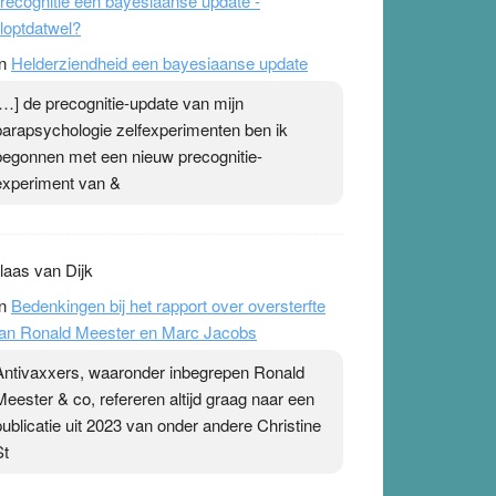
recognitie een bayesiaanse update -
loptdatwel?
n
Helderziendheid een bayesiaanse update
[…] de precognitie-update van mijn
parapsychologie zelfexperimenten ben ik
begonnen met een nieuw precognitie-
experiment van &
laas van Dijk
n
Bedenkingen bij het rapport over oversterfte
an Ronald Meester en Marc Jacobs
Antivaxxers, waaronder inbegrepen Ronald
Meester & co, refereren altijd graag naar een
publicatie uit 2023 van onder andere Christine
St