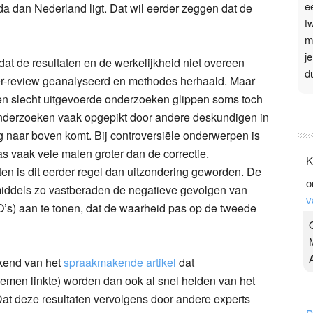
e
da dan Nederland ligt. Dat wil eerder zeggen dat de
t
m
j
dat de resultaten en de werkelijkheid niet overeen
d
r-review geanalyseerd en methodes herhaald. Maar
t en slecht uitgevoerde onderzoeken glippen soms toch
P
nderzoeken vaak opgepikt door andere deskundigen in
3
 naar boven komt. Bij controversiële onderwerpen is
.
s vaak vele malen groter dan de correctie.
K
t
en is dit eerder regel dan uitzondering geworden. De
o
v
middels zo vastberaden de negatieve gevolgen van
v
D
s) aan te tonen, dat de waarheid pas op de tweede
g
z
t
ekend van het
spraakmakende artikel
dat
men linkte) worden dan ook al snel helden van het
Dat deze resultaten vervolgens door andere experts