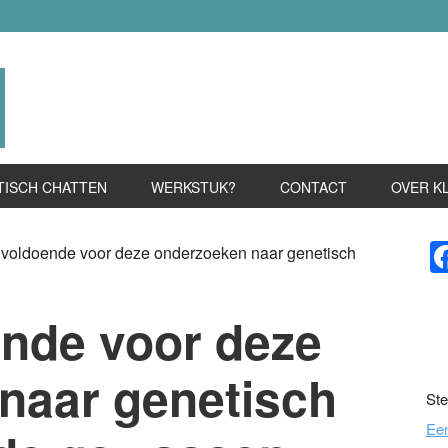
TISCH CHATTEN
WERKSTUK?
CONTACT
OVER K
P
voldoende voor deze onderzoeken naar genetisch
S
nde voor deze
naar genetisch
Ste
Ee