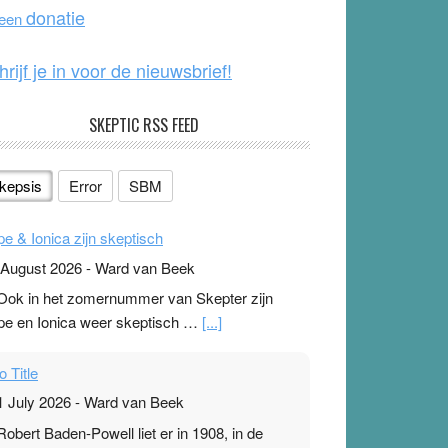
o
e
donatie
 een
k
hrijf je in voor de nieuwsbrief!
SKEPTIC RSS FEED
kepsis
Error
SBM
pe & Ionica zijn skeptisch
 August 2026
-
Ward van Beek
 Ook in het zomernummer van Skepter zijn
pe en Ionica weer skeptisch …
[...]
o Title
1 July 2026
-
Ward van Beek
 Robert Baden-Powell liet er in 1908, in de