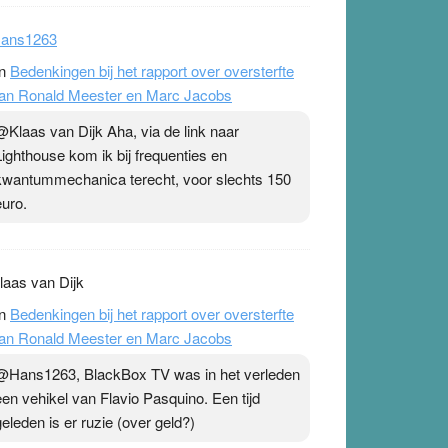
ans1263
n
Bedenkingen bij het rapport over oversterfte
an Ronald Meester en Marc Jacobs
@Klaas van Dijk Aha, via de link naar
Lighthouse kom ik bij frequenties en
kwantummechanica terecht, voor slechts 150
euro.
laas van Dijk
n
Bedenkingen bij het rapport over oversterfte
an Ronald Meester en Marc Jacobs
@Hans1263, BlackBox TV was in het verleden
een vehikel van Flavio Pasquino. Een tijd
geleden is er ruzie (over geld?)