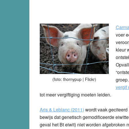
Carman
voer e
veroor
kleur 
ontste
Opvall
“ontst
(foto: thornypup | Flickr)
groep.
vergif
tot meer vergiftiging moeten leiden.
Aris & Leblanc (2011)
wordt vaak geciteerd 
bewijs dat genetisch gemodificeerde eiwitten
geval het Bt eiwit) niet worden afgebroken 