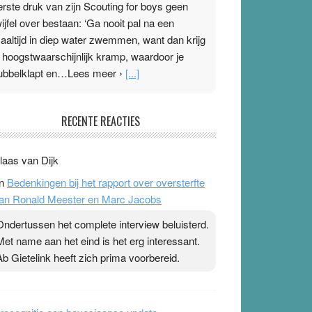
erste druk van zijn Scouting for boys geen
wijfel over bestaan: ‘Ga nooit pal na een
aaltijd in diep water zwemmen, want dan krijg
e hoogstwaarschijnlijk kramp, waardoor je
ubbelklapt en…Lees meer ›
[...]
leisterplakkers in de topspsort
RECENTE REACTIES
1 July 2026
-
Ward van Beek
 Na mondtape is nu de neuspleister in trek bij
laas van Dijk
opsporters. Ze hopen ermee hun hartslag te
n
Bedenkingen bij het rapport over oversterfte
erlagen terwijl ze meer zuurstof opnemen.
an Ronald Meester en Marc Jacobs
aarop heeft zo’n pleister geen effect. Maar het
evoel ‘makkelijker te ademen’ kan goud waard
Ondertussen het complete interview beluisterd.
ijn. Door…Lees meer Pleisterplakkers in de
Met name aan het eind is het erg interessant.
opspsort ›
[...]
Ab Gietelink heeft zich prima voorbereid.