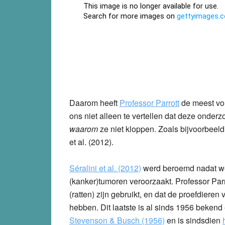
Daarom heeft
Professor Parrott
de meest vo
ons niet alleen te vertellen dat deze onderz
waarom
ze niet kloppen. Zoals bijvoorbeel
et al. (2012).
Séralini et al. (2012)
werd beroemd nadat we
(kanker)tumoren veroorzaakt. Professor Parro
(ratten) zijn gebruikt, en dat de proefdier
hebben. Dit laatste is al sinds 1956 beken
Stevenson & Busch (1956)
en is sindsdien