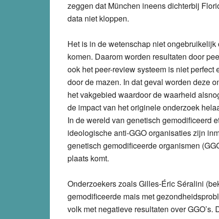
zeggen dat München ineens dichterbij Flori
data niet kloppen.
Het is in de wetenschap niet ongebruikelijk 
komen. Daarom worden resultaten door pee
ook het peer-review systeem is niet perfec
door de mazen. In dat geval worden deze o
het vakgebied waardoor de waarheid alsnog
de impact van het originele onderzoek helaa
In de wereld van genetisch gemodificeerd et
ideologische anti-GGO organisaties zijn in
genetisch gemodificeerde organismen (GGO’
plaats komt.
Onderzoekers zoals Gilles-Éric Séralini (b
gemodificeerde mais met gezondheidsproble
volk met negatieve resultaten over GGO’s. 