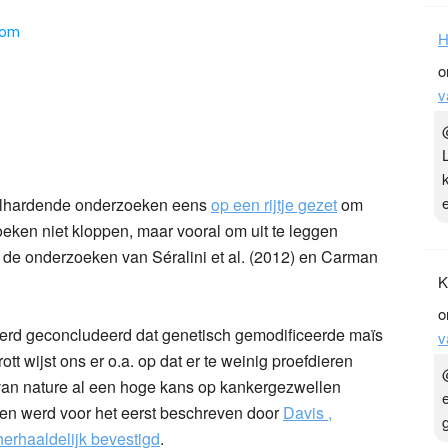
H
o
v
lhardende onderzoeken eens
op een rijtje gezet
om
oeken niet kloppen, maar vooral om uit te leggen
d de onderzoeken van Séralini et al. (2012) en Carman
K
o
rd geconcludeerd dat genetisch gemodificeerde maïs
v
tt wijst ons er o.a. op dat er te weinig proefdieren
en van nature al een hoge kans op kankergezwellen
d en werd voor het eerst beschreven door
Davis ,
herhaaldelijk bevestigd
.