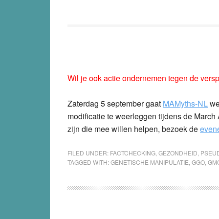
Wil je ook actie ondernemen tegen de versp
Zaterdag 5 september gaat
MAMyths-NL
wee
modificatie te weerleggen tijdens de Marc
zijn die mee willen helpen, bezoek de
even
FILED UNDER:
FACTCHECKING
,
GEZONDHEID
,
PSEU
TAGGED WITH:
GENETISCHE MANIPULATIE
,
GGO
,
GM