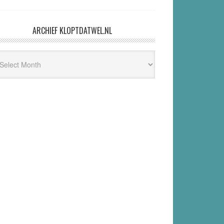
ARCHIEF KLOPTDATWEL.NL
hief
ptdatwel.nl