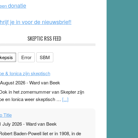
o
e
donatie
 een
k
hrijf je in voor de nieuwsbrief!
SKEPTIC RSS FEED
kepsis
Error
SBM
pe & Ionica zijn skeptisch
 August 2026
-
Ward van Beek
 Ook in het zomernummer van Skepter zijn
pe en Ionica weer skeptisch …
[...]
o Title
1 July 2026
-
Ward van Beek
 Robert Baden-Powell liet er in 1908, in de