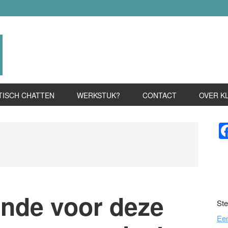
TISCH CHATTEN
WERKSTUK?
CONTACT
OVER K
P
S
nde voor deze
Ste
Ee