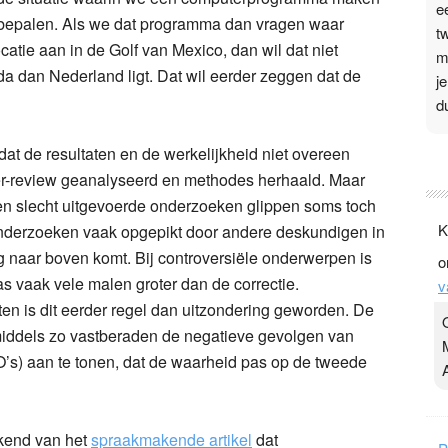
e
an bepalen. Als we dat programma dan vragen waar
t
atie aan in de Golf van Mexico, dan wil dat niet
m
da dan Nederland ligt. Dat wil eerder zeggen dat de
j
d
dat de resultaten en de werkelijkheid niet overeen
P
r-review geanalyseerd en methodes herhaald. Maar
3
t en slecht uitgevoerde onderzoeken glippen soms toch
.
K
nderzoeken vaak opgepikt door andere deskundigen in
t
 naar boven komt. Bij controversiële onderwerpen is
o
v
s vaak vele malen groter dan de correctie.
v
D
en is dit eerder regel dan uitzondering geworden. De
g
middels zo vastberaden de negatieve gevolgen van
z
t
s) aan te tonen, dat de waarheid pas op de tweede
ekend van het
spraakmakende artikel
dat