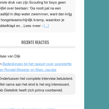
erste druk van zijn Scouting for boys geen
wijfel over bestaan: ‘Ga nooit pal na een
aaltijd in diep water zwemmen, want dan krijg
e hoogstwaarschijnlijk kramp, waardoor je
ubbelklapt en…Lees meer ›
[...]
leisterplakkers in de topspsort
RECENTE REACTIES
1 July 2026
-
Ward van Beek
 Na mondtape is nu de neuspleister in trek bij
laas van Dijk
opsporters. Ze hopen ermee hun hartslag te
n
Bedenkingen bij het rapport over oversterfte
erlagen terwijl ze meer zuurstof opnemen.
an Ronald Meester en Marc Jacobs
aarop heeft zo’n pleister geen effect. Maar het
evoel ‘makkelijker te ademen’ kan goud waard
Ondertussen het complete interview beluisterd.
ijn. Door…Lees meer Pleisterplakkers in de
Met name aan het eind is het erg interessant.
opspsort ›
[...]
Ab Gietelink heeft zich prima voorbereid.