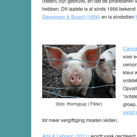
(ratten) zijn gebruikt, en dat de proefdier
hebben. Dit laatste is al sinds 1956 beken
Stevenson & Busch (1956)
en is sindsdien
Carman
voer e
veroor
kleur 
ontste
Opvall
“ontst
(foto: thornypup | Flickr)
groep.
vergif
tot meer vergiftiging moeten leiden.
Aris & Leblanc (2011)
wordt vaak geciteerd 