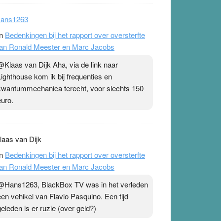
ans1263
n
Bedenkingen bij het rapport over oversterfte
an Ronald Meester en Marc Jacobs
@Klaas van Dijk Aha, via de link naar
Lighthouse kom ik bij frequenties en
kwantummechanica terecht, voor slechts 150
euro.
laas van Dijk
n
Bedenkingen bij het rapport over oversterfte
an Ronald Meester en Marc Jacobs
@Hans1263, BlackBox TV was in het verleden
een vehikel van Flavio Pasquino. Een tijd
geleden is er ruzie (over geld?)