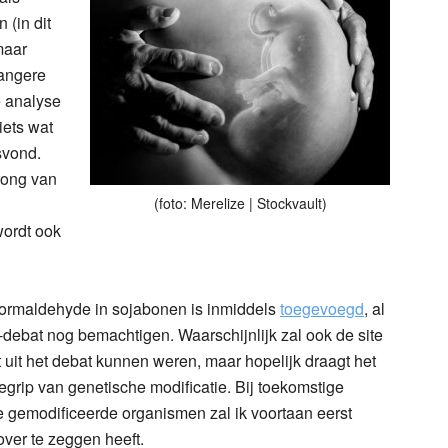
 (in dit
maar
wangere
e analyse
iets wat
svond.
rong van
(foto: Merelize | Stockvault)
wordt ook
ormaldehyde in sojabonen is inmiddels
toegevoegd
, al
-debat nog bemachtigen. Waarschijnlijk zal ook de site
 uit het debat kunnen weren, maar hopelijk draagt het
egrip van genetische modificatie. Bij toekomstige
 gemodificeerde organismen zal ik voortaan eerst
over te zeggen heeft.