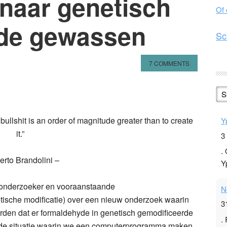
naar genetisch
Of
rde gewassen
Sc
7 COMMENTS
n
l
hare
S
ullshit is an order of magnitude greater than to create
Y
it.”
3
.
erto Brandolini –
Y
onderzoeker en vooraanstaande
N
ische modificatie) over een nieuw onderzoek waarin
3
den dat er formaldehyde in genetisch gemodificeerde
.
met de situatie waarin we een computerprogramma maken