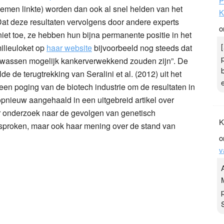
P
men linkte) worden dan ook al snel helden van het
K
Dat deze resultaten vervolgens door andere experts
o
 niet toe, ze hebben hun bijna permanente positie in het
ilieuloket op
haar website
bijvoorbeeld nog steeds dat
 gewassen mogelijk kankerverwekkend zouden zijn”. De
de de terugtrekking van Seralini et al. (2012) uit het
 een poging van de biotech industrie om de resultaten in
opnieuw aangehaald in een uitgebreid artikel over
r onderzoek naar de gevolgen van genetisch
K
esproken, maar ook haar mening over de stand van
o
v