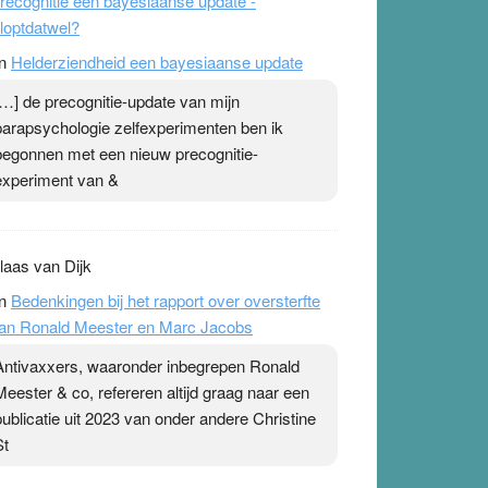
recognitie een bayesiaanse update -
loptdatwel?
n
Helderziendheid een bayesiaanse update
[…] de precognitie-update van mijn
parapsychologie zelfexperimenten ben ik
begonnen met een nieuw precognitie-
experiment van &
laas van Dijk
n
Bedenkingen bij het rapport over oversterfte
an Ronald Meester en Marc Jacobs
Antivaxxers, waaronder inbegrepen Ronald
Meester & co, refereren altijd graag naar een
publicatie uit 2023 van onder andere Christine
St