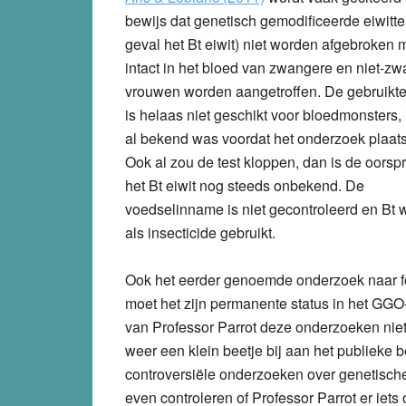
bewijs dat genetisch gemodificeerde eiwitten
geval het Bt eiwit) niet worden afgebroken 
intact in het bloed van zwangere en niet-z
vrouwen worden aangetroffen. De gebruikt
is helaas niet geschikt voor bloedmonsters, 
al bekend was voordat het onderzoek plaat
Ook al zou de test kloppen, dan is de oorsp
het Bt eiwit nog steeds onbekend. De
voedselinname is niet gecontroleerd en Bt 
als insecticide gebruikt.
Ook het eerder genoemde onderzoek naar f
moet het zijn permanente status in het GGO
van Professor Parrot deze onderzoeken niet
weer een klein beetje bij aan het publieke b
controversiële onderzoeken over genetische
even controleren of Professor Parrot er iets 