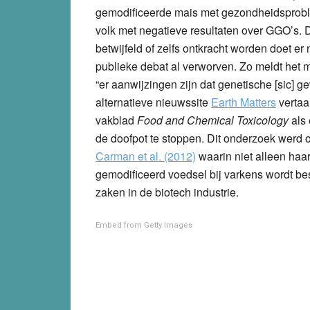
gemodificeerde mais met gezondheidsproble
volk met negatieve resultaten over GGO’s. 
betwijfeld of zelfs ontkracht worden doet er
publieke debat al verworven. Zo meldt het m
“er aanwijzingen zijn dat genetische [sic]
alternatieve nieuwssite
Earth Matters
vertaal
vakblad
Food and Chemical Toxicology
als
de doofpot te stoppen. Dit onderzoek werd 
Carman et al. (2012)
waarin niet alleen haa
gemodificeerd voedsel bij varkens wordt b
zaken in de biotech industrie.
Embed from Getty Images