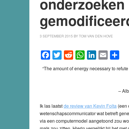
onderzoeken 
gemodificee
3 SEPTEMBER 2015
BY
TOM VAN DEN HOVE
Facebook
Twitter
Reddit
WhatsApp
LinkedI
Emai
S
“The amount of energy necessary to refute b
– Alb
Ik las laatst
de review van Kevin Folta
(een 
wetenschapscommunicator wat betreft genet
via een computermodel aangetoond zou wor
maïs zou zitten. Hierin vergelijkt hij het 