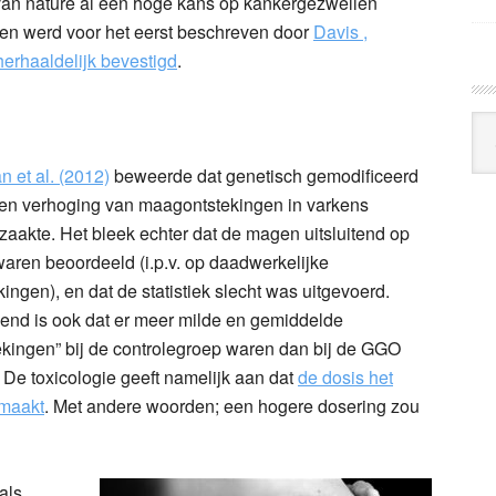
en van nature al een hoge kans op kankergezwellen
d en werd voor het eerst beschreven door
Davis ,
herhaaldelijk bevestigd
.
Arc
Klo
 et al. (2012)
beweerde dat genetisch gemodificeerd
en verhoging van maagontstekingen in varkens
zaakte. Het bleek echter dat de magen uitsluitend op
waren beoordeeld (i.p.v. op daadwerkelijke
kingen), en dat de statistiek slecht was uitgevoerd.
end is ook dat er meer milde en gemiddelde
ekingen” bij de controlegroep waren dan bij de GGO
 De toxicologie geeft namelijk aan dat
de dosis het
 maakt
. Met andere woorden; een hogere dosering zou
als