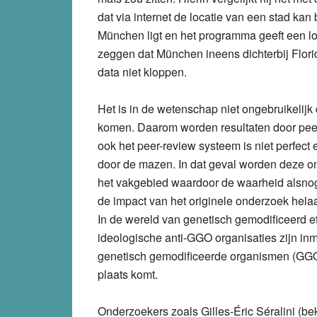
dat via internet de locatie van een stad k
München ligt en het programma geeft een loc
zeggen dat München ineens dichterbij Flori
data niet kloppen.
Het is in de wetenschap niet ongebruikelijk 
komen. Daarom worden resultaten door pee
ook het peer-review systeem is niet perfec
door de mazen. In dat geval worden deze o
het vakgebied waardoor de waarheid alsnog
de impact van het originele onderzoek helaa
In de wereld van genetisch gemodificeerd et
ideologische anti-GGO organisaties zijn in
genetisch gemodificeerde organismen (GGO’
plaats komt.
Onderzoekers zoals Gilles-Éric Séralini (b