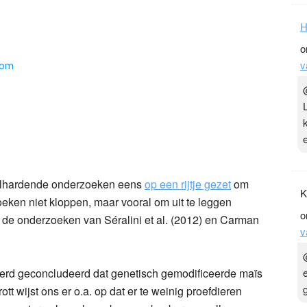
H
o
v
lhardende onderzoeken eens
op een rijtje gezet
om
K
oeken niet kloppen, maar vooral om uit te leggen
o
d de onderzoeken van Séralini et al. (2012) en Carman
v
rd geconcludeerd dat genetisch gemodificeerde maïs
tt wijst ons er o.a. op dat er te weinig proefdieren