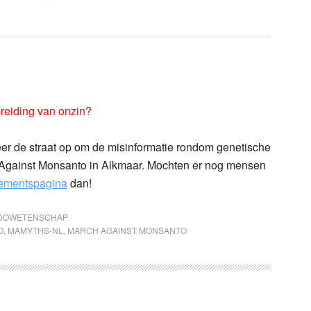
reiding van onzin?
r de straat op om de misinformatie rondom genetische
h Against Monsanto in Alkmaar. Mochten er nog mensen
ementspagina
dan!
DOWETENSCHAP
O
,
MAMYTHS-NL
,
MARCH AGAINST MONSANTO