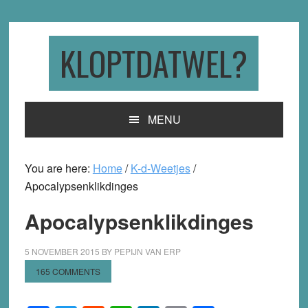
Skip
Skip
Skip
to
to
to
primary
main
primary
KLOPTDATWEL?
navigation
content
sidebar
MENU
You are here:
Home
/
K-d-Weetjes
/
Apocalypsenklikdinges
Apocalypsenklikdinges
5 NOVEMBER 2015
BY
PEPIJN VAN ERP
165 COMMENTS