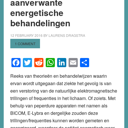
aanverwante
energetische
behandelingen
12 FEBRUARY 2016
BY
LAURENS DRAGSTRA
1 COMMENT
Facebook
Twitter
Reddit
WhatsApp
LinkedIn
Email
Share
Reeks van theorieën en behandelwijzen waarin
ervan wordt uitgegaan dat ziekte het gevolg is van
een verstoring van de natuurlijke elektromagnetische
trillingen of frequenties in het lichaam. Of zoiets. Met
behulp van peperdure apparaten met namen als
BICOM, E-Lybra en dergelijke zouden deze
trillingen/frequenties kunnen worden gemeten en
gecorrigeerd, waardoor de patiënt energetisch weer