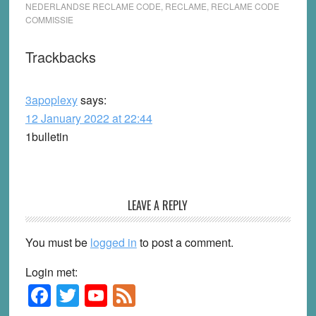
NEDERLANDSE RECLAME CODE
,
RECLAME
,
RECLAME CODE
COMMISSIE
Reader
Trackbacks
Interactions
3apoplexy
says:
12 January 2022 at 22:44
1bulletin
LEAVE A REPLY
You must be
logged in
to post a comment.
Login met:
F
T
Y
F
Primary
Sidebar