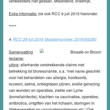
verweerders niet gedaan. Misleidend, oneerlijk.
Extra informatie:
zie ook RCC 6 juli 2015 hieronder.
*****
4.
RCC 29 juli 2016 (dossiernummer: 2016/00258)
Samenvatting
reclame-
uiting
: allerhande verstrekkende claims met
betrekking tot bioresonantie, o.a. “met name geschikt
voor het behandelen van allergie, hooikoorts,
eczeem, astma, onbegrepen pijnen, snelle genezing
van wonden en operaties, ziekte van Lyme
(borreliainfectie), klachten na vaccinaties, operaties,
antibiotica, ontgiften van het lichaam, storingen in
littekenweefsel en vaccinatieproblemen etc.” Ook