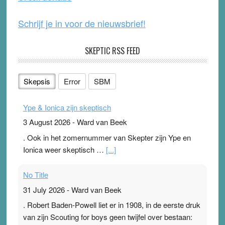
k
Schrijf je in voor de nieuwsbrief!
SKEPTIC RSS FEED
Skepsis
Error
SBM
Ype & Ionica zijn skeptisch
3 August 2026
-
Ward van Beek
. Ook in het zomernummer van Skepter zijn Ype en
Ionica weer skeptisch …
[...]
No Title
31 July 2026
-
Ward van Beek
. Robert Baden-Powell liet er in 1908, in de eerste druk
van zijn Scouting for boys geen twijfel over bestaan: