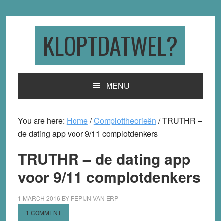
Skip
Skip
Skip
to
to
to
primary
main
primary
KLOPTDATWEL?
navigation
content
sidebar
MENU
You are here:
Home
/
Complottheorieën
/
TRUTHR –
de dating app voor 9/11 complotdenkers
TRUTHR – de dating app
voor 9/11 complotdenkers
1 MARCH 2016
BY
PEPIJN VAN ERP
1 COMMENT