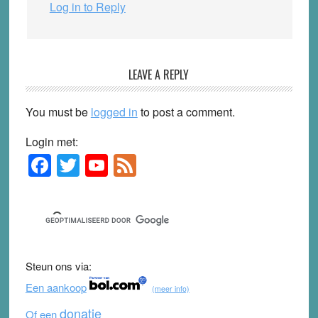
Log in to Reply
LEAVE A REPLY
You must be
logged in
to post a comment.
Login met:
F
T
Y
F
Primary
Sidebar
a
wi
o
e
c
tt
u
e
e
er
T
d
b
u
Steun ons via:
o
b
Een aankoop
(meer info)
o
e
donatie
Of een