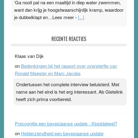
‘Ga nooit pal na een maaltijd in diep water zwemmen,
want dan krijg je hoogstwaarschijnlijk kramp, waardoor
je dubbelklapt en…Lees meer ›
[...]
Pleisterplakkers in de topspsort
RECENTE REACTIES
31 July 2026
-
Ward van Beek
. Na mondtape is nu de neuspleister in trek bij
Klaas van Dijk
topsporters. Ze hopen ermee hun hartslag te verlagen
on
Bedenkingen bij het rapport over oversterfte van
terwijl ze meer zuurstof opnemen. Daarop heeft zo’n
Ronald Meester en Marc Jacobs
pleister geen effect. Maar het gevoel ‘makkelijker te
ademen’ kan goud waard zijn. Door…Lees meer
Ondertussen het complete interview beluisterd. Met
Pleisterplakkers in de topspsort ›
[...]
name aan het eind is het erg interessant. Ab Gietelink
heeft zich prima voorbereid.
Precognitie een bayesiaanse update - Kloptdatwel?
on
Helderziendheid een bayesiaanse update