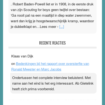
. Robert Baden-Powell liet er in 1908, in de eerste druk
van zijn Scouting for boys geen twijfel over bestaan:
‘Ga nooit pal na een maaltijd in diep water zwemmen,
want dan krijg je hoogstwaarschijnlijk kramp, waardoor
je dubbelklapt en…Lees meer ›
[...]
Pleisterplakkers in de topspsort
RECENTE REACTIES
31 July 2026
-
Ward van Beek
. Na mondtape is nu de neuspleister in trek bij
Klaas van Dijk
topsporters. Ze hopen ermee hun hartslag te verlagen
on
Bedenkingen bij het rapport over oversterfte van
terwijl ze meer zuurstof opnemen. Daarop heeft zo’n
Ronald Meester en Marc Jacobs
pleister geen effect. Maar het gevoel ‘makkelijker te
ademen’ kan goud waard zijn. Door…Lees meer
Ondertussen het complete interview beluisterd. Met
Pleisterplakkers in de topspsort ›
[...]
name aan het eind is het erg interessant. Ab Gietelink
heeft zich prima voorbereid.