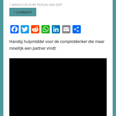
1 MARCH 2016
BY
PEPIJN VAN ERP
1 COMMENT
Facebook
Twitter
Reddit
WhatsApp
LinkedIn
Email
Share
Handig hulpmiddel voor de complotdenker die maar
moeilijk een partner vindt: