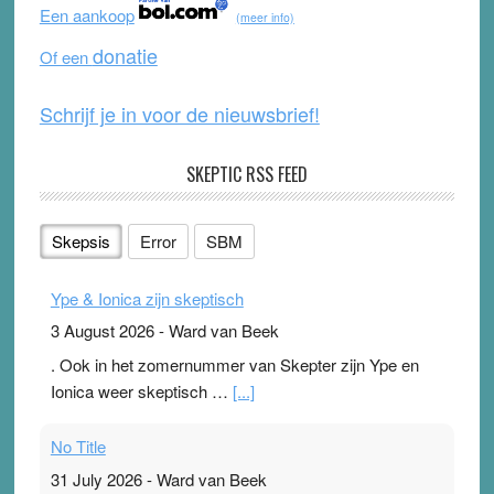
o
b
Een aankoop
(meer info)
o
e
donatie
Of een
k
Schrijf je in voor de nieuwsbrief!
SKEPTIC RSS FEED
Skepsis
Error
SBM
Ype & Ionica zijn skeptisch
3 August 2026
-
Ward van Beek
. Ook in het zomernummer van Skepter zijn Ype en
Ionica weer skeptisch …
[...]
No Title
31 July 2026
-
Ward van Beek