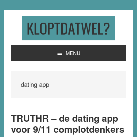
Skip
Skip
Skip
to
to
to
primary
main
primary
KLOPTDATWEL?
navigation
content
sidebar
MENU
dating app
TRUTHR – de dating app
voor 9/11 complotdenkers