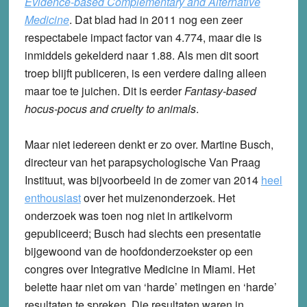
Evidence-based Complementary and Alternative
Medicine
. Dat blad had in 2011 nog een zeer
respectabele impact factor van 4.774, maar die is
inmiddels gekelderd naar 1.88. Als men dit soort
troep blijft publiceren, is een verdere daling alleen
maar toe te juichen. Dit is eerder
Fantasy-based
hocus-pocus and cruelty to animals
.
Maar niet iedereen denkt er zo over. Martine Busch,
directeur van het parapsychologische Van Praag
Instituut, was bijvoorbeeld in de zomer van 2014
heel
enthousiast
over het muizenonderzoek. Het
onderzoek was toen nog niet in artikelvorm
gepubliceerd; Busch had slechts een presentatie
bijgewoond van de hoofdonderzoekster op een
congres over Integrative Medicine in Miami. Het
belette haar niet om van ‘harde’ metingen en ‘harde’
resultaten te spreken. Die resultaten waren in