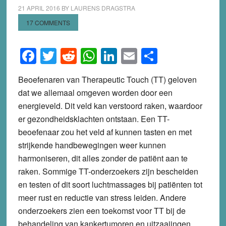
21 APRIL 2016
BY
LAURENS DRAGSTRA
17 COMMENTS
Facebook
Twitter
Reddit
WhatsApp
LinkedIn
Email
Share
Beoefenaren van Therapeutic Touch (TT) geloven
dat we allemaal omgeven worden door een
energieveld. Dit veld kan verstoord raken, waardoor
er gezondheidsklachten ontstaan. Een TT-
beoefenaar zou het veld af kunnen tasten en met
strijkende handbewegingen weer kunnen
harmoniseren, dit alles zonder de patiënt aan te
raken. Sommige TT-onderzoekers zijn bescheiden
en testen of dit soort luchtmassages bij patiënten tot
meer rust en reductie van stress leiden. Andere
onderzoekers zien een toekomst voor TT bij de
behandeling van kankertumoren en uitzaaiingen.