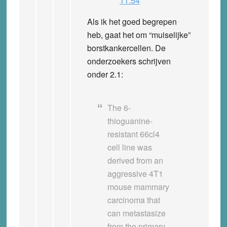
11:54
Als ik het goed begrepen
heb, gaat het om “muiselijke”
borstkankercellen. De
onderzoekers schrijven
onder 2.1:
The 6-
thioguanine-
resistant 66cl4
cell line was
derived from an
aggressive 4T1
mouse mammary
carcinoma that
can metastasize
from the primary