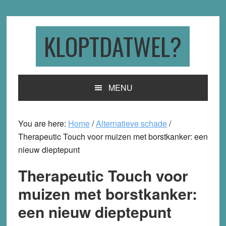
Skip
Skip
Skip
to
to
to
primary
main
primary
KLOPTDATWEL?
navigation
content
sidebar
MENU
You are here:
Home
/
Alternatieve schade
/
Therapeutic Touch voor muizen met borstkanker: een
nieuw dieptepunt
Therapeutic Touch voor
muizen met borstkanker:
een nieuw dieptepunt