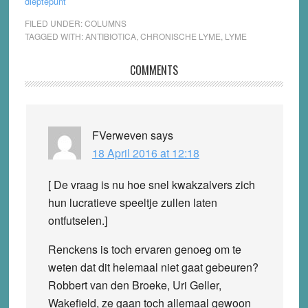
dieptepunt
FILED UNDER:
COLUMNS
TAGGED WITH:
ANTIBIOTICA
,
CHRONISCHE LYME
,
LYME
Reader
COMMENTS
Interactions
FVerweven
says
18 April 2016 at 12:18
[ De vraag is nu hoe snel kwakzalvers zich
hun lucratieve speeltje zullen laten
ontfutselen.]
Renckens is toch ervaren genoeg om te
weten dat dit helemaal niet gaat gebeuren?
Robbert van den Broeke, Uri Geller,
Wakefield, ze gaan toch allemaal gewoon