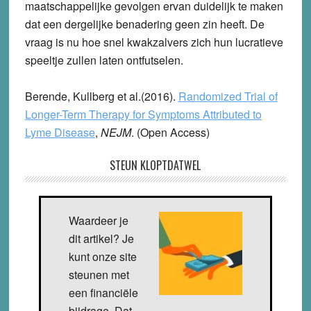
maatschappelijke gevolgen ervan duidelijk te maken
dat een dergelijke benadering geen zin heeft. De
vraag is nu hoe snel kwakzalvers zich hun lucratieve
speeltje zullen laten ontfutselen.
Berende, Kullberg et al.(2016).
Randomized Trial of
Longer-Term Therapy for Symptoms Attributed to
Lyme Disease
,
NEJM
.
(Open Access)
STEUN KLOPTDATWEL
Waardeer je
dit artikel? Je
kunt onze site
steunen met
een financiële
bijdrage. Dat