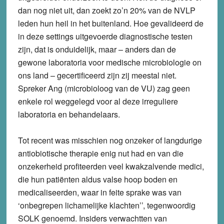
dan nog niet uit, dan zoekt zo’n 20% van de NVLP
leden hun heil in het buitenland. Hoe gevalideerd de
in deze settings uitgevoerde diagnostische testen
zijn, dat is onduidelijk, maar – anders dan de
gewone laboratoria voor medische microbiologie on
ons land – gecertificeerd zijn zij meestal niet.
Spreker Ang (microbioloog van de VU) zag geen
enkele rol weggelegd voor al deze irreguliere
laboratoria en behandelaars.
Tot recent was misschien nog onzeker of langdurige
antiobiotische therapie enig nut had en van die
onzekerheid profiteerden veel kwakzalvende medici,
die hun patiënten aldus valse hoop boden en
medicaliseerden, waar in feite sprake was van
‘onbegrepen lichamelijke klachten’’, tegenwoordig
SOLK genoemd. Insiders verwachtten van