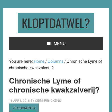
Skip
Skip
Skip
to
to
to
primary
main
primary
KLOPTDATWEL?
navigation
content
sidebar
MENU
You are here:
Home
/
Columns
/
Chronische Lyme of
chronische kwakzalverij?
Chronische Lyme of
chronische kwakzalverij?
18 APRIL 2016
BY
CEES RENCKENS
78 COMMENTS