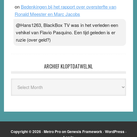
on
Bedenkingen bij het rapport over oversterfte van
Ronald Meester en Marc Jacobs
@Hans1263, BlackBox TV was in het verleden een
vehikel van Flavio Pasquino. Een tijd geleden is er
ruzie (over geld?)
ARCHIEF KLOPTDATWEL.NL
Archief
Kloptdatwel.nl
Copyright © 2026 ·
Metro Pro
on
Genesis Framework
·
WordPress
·