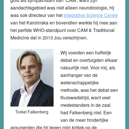
gold als sympathisant van ‘CAM’, want zijn
aandachtsgebied was niet alleen neurobiologie, hij
was ook directeur van het
Integrative Science Centre
van het Karolinska en bovendien werkte hij mee aan
het perfide WHO-standpunt over CAM & Traditional
Medicine dat in 2013 zou verschijnen.
Wij voerden een hoffelijk
debat en overtuigden elkaar
natuurlijk niet. Voor mij, als
aanhanger van de
wetenschappelijke
methode, was het debat een
thuiswedstrijd, want veel
medestanders in de zaal
Torkel Falkenberg
had Falkenberg niet. Een
van de meer hinderlijke
argumenten die hij tegen mijn kritiek op de