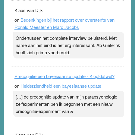
. Na mondtape is nu de neuspleister in trek bij
Klaas van Dijk
topsporters. Ze hopen ermee hun hartslag te verlagen
on
Bedenkingen bij het rapport over oversterfte van
terwijl ze meer zuurstof opnemen. Daarop heeft zo’n
Ronald Meester en Marc Jacobs
pleister geen effect. Maar het gevoel ‘makkelijker te
ademen’ kan goud waard zijn. Door…Lees meer
Ondertussen het complete interview beluisterd. Met
Pleisterplakkers in de topspsort ›
[...]
name aan het eind is het erg interessant. Ab Gietelink
heeft zich prima voorbereid.
Precognitie een bayesiaanse update - Kloptdatwel?
on
Helderziendheid een bayesiaanse update
[…] de precognitie-update van mijn parapsychologie
zelfexperimenten ben ik begonnen met een nieuw
precognitie-experiment van &
Klaas van Dijk