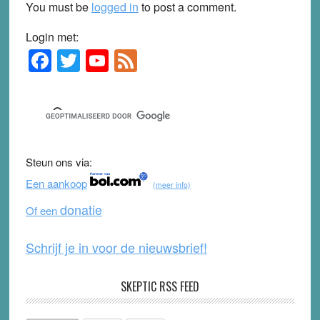
You must be
logged in
to post a comment.
Login met:
F
T
Y
F
Primary
Sidebar
a
wi
o
e
c
tt
u
e
e
er
T
d
b
u
Steun ons via:
o
b
Een aankoop
(meer info)
o
e
donatie
Of een
k
Schrijf je in voor de nieuwsbrief!
SKEPTIC RSS FEED