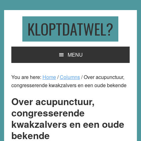
Skip
Skip
Skip
to
to
to
primary
main
primary
KLOPTDATWEL?
navigation
content
sidebar
MENU
You are here:
Home
/
Columns
/
Over acupunctuur,
congresserende kwakzalvers en een oude bekende
Over acupunctuur,
congresserende
kwakzalvers en een oude
bekende