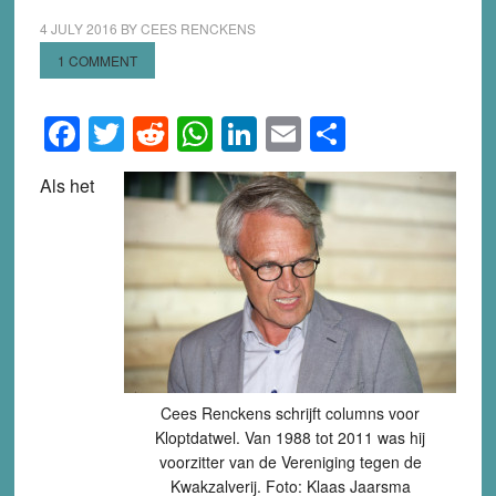
4 JULY 2016
BY
CEES RENCKENS
1 COMMENT
Facebook
Twitter
Reddit
WhatsApp
LinkedIn
Email
Share
Als het
Cees Renckens schrijft columns voor
Kloptdatwel. Van 1988 tot 2011 was hij
voorzitter van de Vereniging tegen de
Kwakzalverij. Foto: Klaas Jaarsma