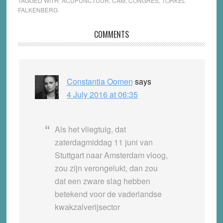
TAGGED WITH:
ACUPUNCTUUR
,
CAM
,
CONGRES
,
TORKEL
FALKENBERG
Reader
COMMENTS
Interactions
Constantia Oomen
says
4 July 2016 at 06:35
Als het vliegtuig, dat
zaterdagmiddag 11 juni van
Stuttgart naar Amsterdam vloog,
zou zijn verongelukt, dan zou
dat een zware slag hebben
betekend voor de vaderlandse
kwakzalverijsector