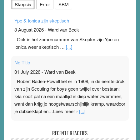
Skepsis
Error
SBM
Ype & Ionica zijn skeptisch
3 August 2026
-
Ward van Beek
. Ook in het zomernummer van Skepter zijn Ype en
Ionica weer skeptisch …
[...]
No Title
31 July 2026
-
Ward van Beek
. Robert Baden-Powell liet er in 1908, in de eerste druk
van zijn Scouting for boys geen twijfel over bestaan:
‘Ga nooit pal na een maaltijd in diep water zwemmen,
want dan krijg je hoogstwaarschijnlijk kramp, waardoor
je dubbelklapt en…Lees meer ›
[...]
Pleisterplakkers in de topspsort
RECENTE REACTIES
31 July 2026
-
Ward van Beek