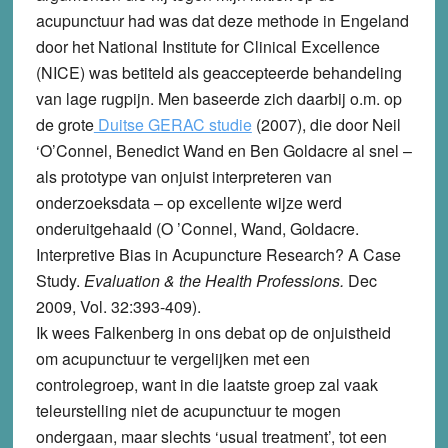
acupunctuur had was dat deze methode in Engeland
door het National Institute for Clinical Excellence
(NICE) was betiteld als geaccepteerde behandeling
van lage rugpijn. Men baseerde zich daarbij o.m. op
de grote
Duitse GERAC studie
(2007), die door Neil
‘O’Connel, Benedict Wand en Ben Goldacre al snel –
als prototype van onjuist interpreteren van
onderzoeksdata – op excellente wijze werd
onderuitgehaald (O ’Connel, Wand, Goldacre.
Interpretive Bias in Acupuncture Research? A Case
Study.
Evaluation & the Health Professions.
Dec
2009, Vol. 32:393-409).
Ik wees Falkenberg in ons debat op de onjuistheid
om acupunctuur te vergelijken met een
controlegroep, want in die laatste groep zal vaak
teleurstelling niet de acupunctuur te mogen
ondergaan, maar slechts ‘usual treatment’, tot een