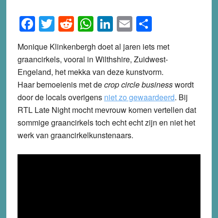
Facebook
Twitter
Reddit
WhatsApp
LinkedIn
Email
Share
Monique Klinkenbergh doet al jaren iets met
graancirkels, vooral in Wilthshire, Zuidwest-
Engeland, het mekka van deze kunstvorm.
Haar bemoeienis met de
crop circle business
wordt
door de locals overigens
niet zo gewaardeerd
. Bij
RTL Late Night mocht mevrouw komen vertellen dat
sommige graancirkels toch echt echt zijn en niet het
werk van graancirkelkunstenaars.