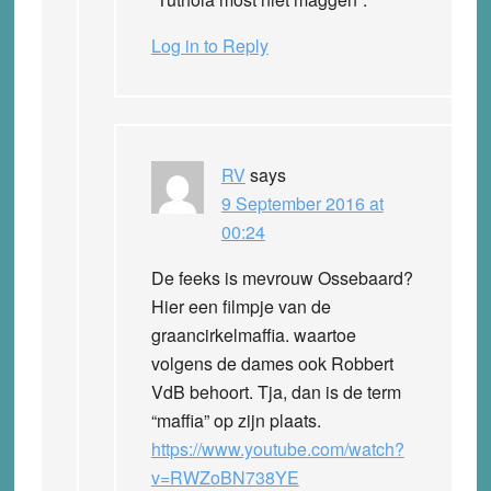
Log in to Reply
RV
says
9 September 2016 at
00:24
De feeks is mevrouw Ossebaard?
Hier een filmpje van de
graancirkelmaffia. waartoe
volgens de dames ook Robbert
VdB behoort. Tja, dan is de term
“maffia” op zijn plaats.
https://www.youtube.com/watch?
v=RWZoBN738YE