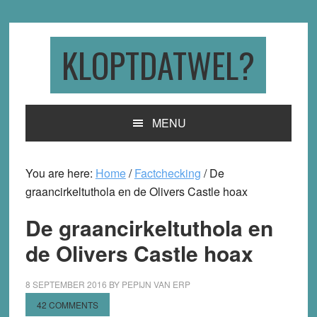
Skip
Skip
Skip
to
to
to
primary
main
primary
KLOPTDATWEL?
navigation
content
sidebar
MENU
You are here:
Home
/
Factchecking
/
De
graancirkeltuthola en de Olivers Castle hoax
De graancirkeltuthola en
de Olivers Castle hoax
8 SEPTEMBER 2016
BY
PEPIJN VAN ERP
42 COMMENTS