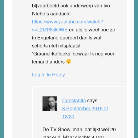
bijvoorbeeld ook onderwerp van Ivo
Niehe’s aandacht
https://www.youtube.com/watch?
v=L2lZl6GfOWE
en als je weet hoe ze
in Engeland opereert dan is wat
scherts niet misplaatst.
‘Graancirkelfeeks’ bewaar ik nog voor
iemand anders
Log in to Reply
Constantia
says
8 September 2016 at
18:31
De TV Show, man, dat lijkt wel 20
jaar oud! Maar slechts 4 jaar