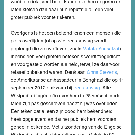
wordt ontdekt; veel beter kunnen ze hen negeren en
laten kletsen dan daar hun reputatie bij een veel
groter publiek voor te riskeren.
Overigens is het een bekend fenomeen mensen die
plots overlijden (of op wie een aanslag wordt
gepleegd die ze overleven, zoals
Malala Yousafzai
)
ineens een veel grotere betekenis wordt toegedicht
en voorgesteld worden als held, terwijl ze daarvoor
relatief onbekend waren. Denk aan
Chris Stevens
,
de Amerikaanse ambassadeur in Benghazi die op 11
september 2012 omkwam bij
een aanslag
. Alle
Wikipedia-biografieën over hem in 28 verschillende
talen zijn pas geschreven nadat hij was overleden.
Een teken dat alleen zijn dood hem bekendheid
heeft opgeleverd en dat het publiek hem voordien
geheel niet kende. Met uitzondering van de Engelse
Wikipedia, zijn alle biografieën over Malala in 92