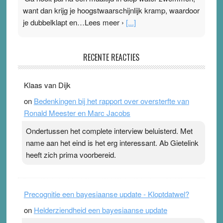
want dan krijg je hoogstwaarschijnlijk kramp, waardoor
je dubbelklapt en…Lees meer ›
[...]
Pleisterplakkers in de topspsort
RECENTE REACTIES
31 July 2026
-
Ward van Beek
. Na mondtape is nu de neuspleister in trek bij
Klaas van Dijk
topsporters. Ze hopen ermee hun hartslag te verlagen
on
Bedenkingen bij het rapport over oversterfte van
terwijl ze meer zuurstof opnemen. Daarop heeft zo’n
Ronald Meester en Marc Jacobs
pleister geen effect. Maar het gevoel ‘makkelijker te
ademen’ kan goud waard zijn. Door…Lees meer
Ondertussen het complete interview beluisterd. Met
Pleisterplakkers in de topspsort ›
[...]
name aan het eind is het erg interessant. Ab Gietelink
heeft zich prima voorbereid.
Precognitie een bayesiaanse update - Kloptdatwel?
on
Helderziendheid een bayesiaanse update