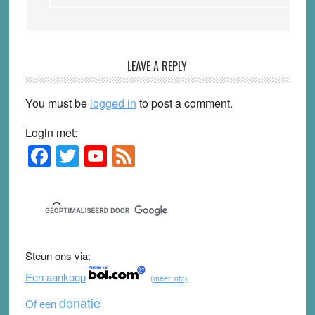
LEAVE A REPLY
You must be
logged in
to post a comment.
Login met:
F
T
Y
F
Primary
Sidebar
a
wi
o
e
c
tt
u
e
e
er
T
d
b
u
Steun ons via:
o
b
Een aankoop
(meer info)
o
e
donatie
Of een
k