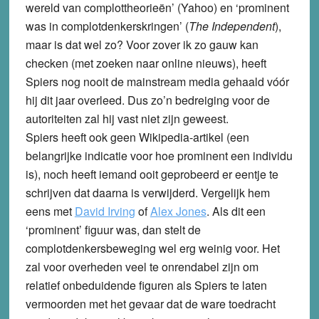
wereld van complottheorieën’ (Yahoo) en ‘prominent
was in complotdenkerskringen’ (
The Independent
),
maar is dat wel zo? Voor zover ik zo gauw kan
checken (met zoeken naar online nieuws), heeft
Spiers nog nooit de mainstream media gehaald vóór
hij dit jaar overleed. Dus zo’n bedreiging voor de
autoriteiten zal hij vast niet zijn geweest.
Spiers heeft ook geen Wikipedia-artikel (een
belangrijke indicatie voor hoe prominent een individu
is), noch heeft iemand ooit geprobeerd er eentje te
schrijven dat daarna is verwijderd. Vergelijk hem
eens met
David Irving
of
Alex Jones
. Als dit een
‘prominent’ figuur was, dan stelt de
complotdenkersbeweging wel erg weinig voor. Het
zal voor overheden veel te onrendabel zijn om
relatief onbeduidende figuren als Spiers te laten
vermoorden met het gevaar dat de ware toedracht