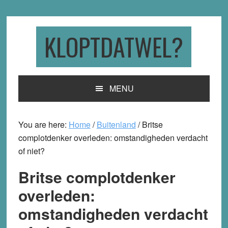
Skip
Skip
Skip
to
to
to
primary
main
primary
KLOPTDATWEL?
navigation
content
sidebar
MENU
You are here:
Home
/
Buitenland
/
Britse
complotdenker overleden: omstandigheden verdacht
of niet?
Britse complotdenker
overleden:
omstandigheden verdacht