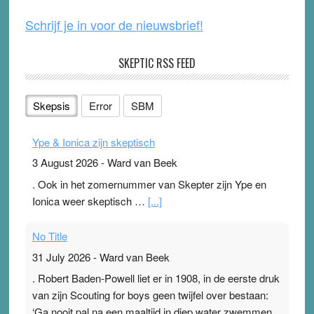
Schrijf je in voor de nieuwsbrief!
SKEPTIC RSS FEED
Skepsis
Error
SBM
Ype & Ionica zijn skeptisch
3 August 2026
-
Ward van Beek
. Ook in het zomernummer van Skepter zijn Ype en
Ionica weer skeptisch …
[...]
No Title
31 July 2026
-
Ward van Beek
. Robert Baden-Powell liet er in 1908, in de eerste druk
van zijn Scouting for boys geen twijfel over bestaan:
‘Ga nooit pal na een maaltijd in diep water zwemmen,