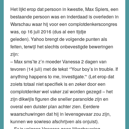
Het lijkt erop dat persoon in kwestie, Max Spiers, een
bestaande persoon was en inderdaad is overleden in
Warschau waar hij voor een complotdenkerscongres
was, op 16 juli 2016 (dus al een tijdje
geleden). Yahoo brengt de volgende punten als
feiten, terwijl het slechts onbevestigde beweringen
zijn:
– Max sms’te z’n moeder Vanessa 2 dagen van
tevoren (14 juli) met de tekst ‘”Your boy’s in trouble. If
anything happens to me, investigate.”‘ (Let erop dat
zoiets totaal niet specifiek is en zeker door een
complotdenker wel vaker zal worden gezegd – het
zijn dikwijls figuren die sneller paranoïde zijn en
overal een duister plan achter zien. Eerdere
waarschuwingen dat hij in levensgevaar zou zijn,
kunnen we sowieso afschrijven als onjuist).
– Er is volgens Vanessa geen lijkschouwing