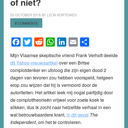
of niet?
20 OCTOBER 2016
BY
LEON KORTEWEG
8 COMMENTS
Facebook
Twitter
Reddit
WhatsApp
LinkedIn
Email
Share
Mijn Vlaamse skeptische vriend Frank Verhoft deelde
dit Yahoo-nieuwsartikel
over een Britse
complotdenker en ufoloog die zijn eigen dood 2
dagen van tevoren zou hebben voorspeld, hetgeen
erop zou wijzen dat hij is vermoord door de
autoriteiten. Het artikel leek mij nogal partijdig door
de complottheorieën vrijwel voor zoete koek te
slikken, dus ik zocht naar hetzelfde verhaal in een
wat betrouwbaardere krant,
in dit geval
The
Independent
, om het te controleren.