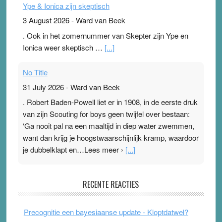
Ype & Ionica zijn skeptisch
3 August 2026
-
Ward van Beek
. Ook in het zomernummer van Skepter zijn Ype en
Ionica weer skeptisch …
[...]
No Title
31 July 2026
-
Ward van Beek
. Robert Baden-Powell liet er in 1908, in de eerste druk
van zijn Scouting for boys geen twijfel over bestaan:
‘Ga nooit pal na een maaltijd in diep water zwemmen,
want dan krijg je hoogstwaarschijnlijk kramp, waardoor
je dubbelklapt en…Lees meer ›
[...]
Pleisterplakkers in de topspsort
RECENTE REACTIES
31 July 2026
-
Ward van Beek
. Na mondtape is nu de neuspleister in trek bij
Precognitie een bayesiaanse update - Kloptdatwel?
topsporters. Ze hopen ermee hun hartslag te verlagen