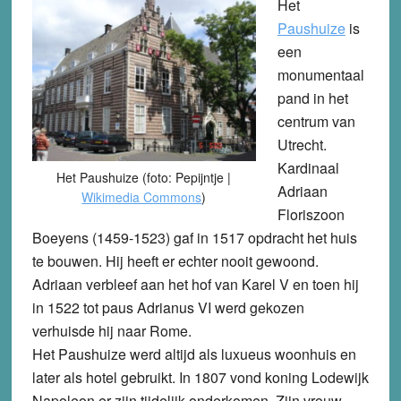
Het
Paushuize
is
een
monumentaal
pand in het
centrum van
Utrecht.
Kardinaal
Het Paushuize (foto: Pepijntje |
Adriaan
Wikimedia Commons
)
Floriszoon
Boeyens (1459-1523) gaf in 1517 opdracht het huis
te bouwen. Hij heeft er echter nooit gewoond.
Adriaan verbleef aan het hof van Karel V en toen hij
in 1522 tot paus Adrianus VI werd gekozen
verhuisde hij naar Rome.
Het Paushuize werd altijd als luxueus woonhuis en
later als hotel gebruikt. In 1807 vond koning Lodewijk
Napoleon er zijn tijdelijk onderkomen. Zijn vrouw –