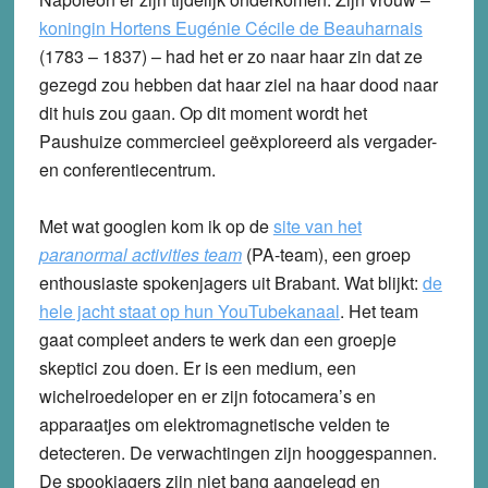
koningin Hortens Eugénie Cécile de Beauharnais
(1783 – 1837) – had het er zo naar haar zin dat ze
gezegd zou hebben dat haar ziel na haar dood naar
dit huis zou gaan. Op dit moment wordt het
Paushuize commercieel geëxploreerd als vergader-
en conferentiecentrum.
Met wat googlen kom ik op de
site van het
paranormal activities team
(PA-team), een groep
enthousiaste spokenjagers uit Brabant. Wat blijkt:
de
hele jacht staat op hun YouTubekanaal
. Het team
gaat compleet anders te werk dan een groepje
skeptici zou doen. Er is een medium, een
wichelroedeloper en er zijn fotocamera’s en
apparaatjes om elektromagnetische velden te
detecteren. De verwachtingen zijn hooggespannen.
De spookjagers zijn niet bang aangelegd en