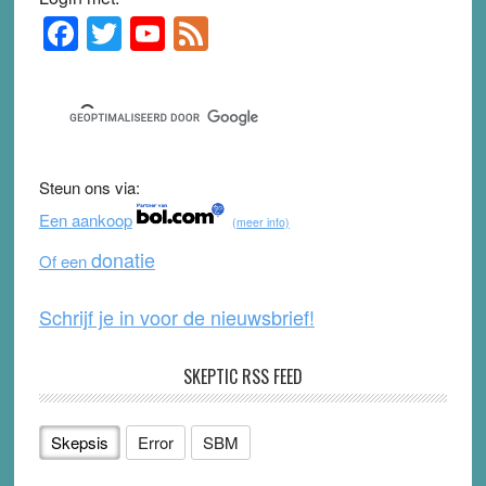
F
T
Y
F
Primary
Sidebar
a
wi
o
e
c
tt
u
e
e
er
T
d
b
u
Steun ons via:
o
b
Een aankoop
(meer info)
o
e
donatie
Of een
k
Schrijf je in voor de nieuwsbrief!
SKEPTIC RSS FEED
Skepsis
Error
SBM