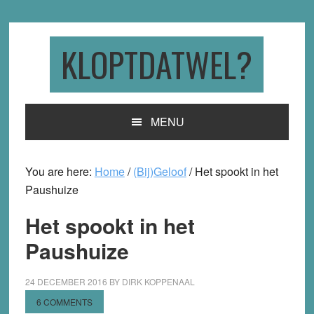
Skip
Skip
Skip
to
to
to
primary
main
primary
KLOPTDATWEL?
navigation
content
sidebar
MENU
You are here:
Home
/
(Bij)Geloof
/
Het spookt in het
Paushuize
Het spookt in het
Paushuize
24 DECEMBER 2016
BY
DIRK KOPPENAAL
6 COMMENTS