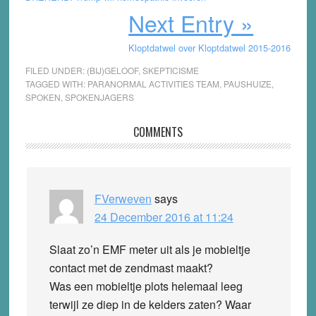
Next Entry »
Kloptdatwel over Kloptdatwel 2015-2016
FILED UNDER:
(BIJ)GELOOF
,
SKEPTICISME
TAGGED WITH:
PARANORMAL ACTIVITIES TEAM
,
PAUSHUIZE
,
SPOKEN
,
SPOKENJAGERS
Reader
COMMENTS
Interactions
FVerweven
says
24 December 2016 at 11:24
Slaat zo’n EMF meter uit als je mobieltje
contact met de zendmast maakt?
Was een mobieltje plots helemaal leeg
terwijl ze diep in de kelders zaten? Waar