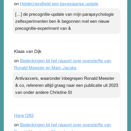
on
Helderziendheid een bayesiaanse update
terwijl ze meer zuurstof opnemen. Daarop heeft zo’n
pleister geen effect. Maar het gevoel ‘makkelijker te
[…] de precognitie-update van mijn parapsychologie
ademen’ kan goud waard zijn. Door…Lees meer
zelfexperimenten ben ik begonnen met een nieuw
Pleisterplakkers in de topspsort ›
[...]
precognitie-experiment van &
Klaas van Dijk
on
Bedenkingen bij het rapport over oversterfte van
Ronald Meester en Marc Jacobs
Antivaxxers, waaronder inbegrepen Ronald Meester
& co, refereren altijd graag naar een publicatie uit 2023
van onder andere Christine St
Hans1263
on
Bedenkingen bij het rapport over oversterfte van