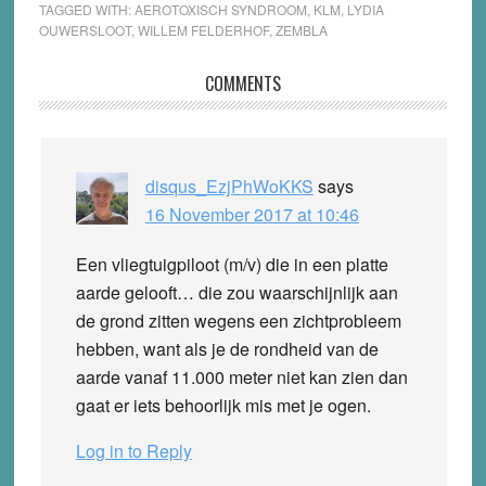
TAGGED WITH:
AEROTOXISCH SYNDROOM
,
KLM
,
LYDIA
OUWERSLOOT
,
WILLEM FELDERHOF
,
ZEMBLA
Reader
COMMENTS
Interactions
disqus_EzjPhWoKKS
says
16 November 2017 at 10:46
Een vliegtuigpiloot (m/v) die in een platte
aarde gelooft… die zou waarschijnlijk aan
de grond zitten wegens een zichtprobleem
hebben, want als je de rondheid van de
aarde vanaf 11.000 meter niet kan zien dan
gaat er iets behoorlijk mis met je ogen.
Log in to Reply