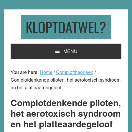
Skip
Skip
Skip
to
to
to
primary
main
primary
KLOPTDATWEL?
navigation
content
sidebar
MENU
You are here:
Home
/
Complottheorieën
/
Complotdenkende piloten, het aerotoxisch syndroom
en het platteaardegeloof
Complotdenkende piloten,
het aerotoxisch syndroom
en het platteaardegeloof