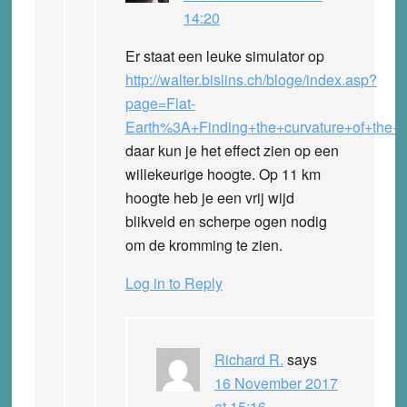
14:20
Er staat een leuke simulator op
http://walter.bislins.ch/bloge/index.asp?
page=Flat-
Earth%3A+Finding+the+curvature+of+the+E
daar kun je het effect zien op een
willekeurige hoogte. Op 11 km
hoogte heb je een vrij wijd
blikveld en scherpe ogen nodig
om de kromming te zien.
Log in to Reply
Richard R.
says
16 November 2017
at 15:16