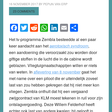
16 NOVEMBER 2017
BY
PEPIJN VAN ERP
23 COMMENTS
Facebook
Twitter
Reddit
WhatsApp
LinkedIn
Email
Share
Het tv-programma Zembla besteedde al een paar
keer aandacht aan het
aerotoxisch syndroom
,
een aandoening die veroorzaakt zou worden door
giftige stoffen in de lucht die in de cabine wordt
geblazen. Vliegtuigmaatschappijen willen er niets
van weten.
In
aflevering van 8 november
gaat het
met name over een piloot die er uiteindelijk zoveel
last van zou hebben gekregen dat hij niet meer kon
vliegen. Zembla onthult dat hij een vergaand
zwijgcontract van KLM moest tekenen in ruil voor zijn
ontslagvergoeding. Deze Willem Felderhof heeft
echter ook last van andere kwalen: hij gelooft in