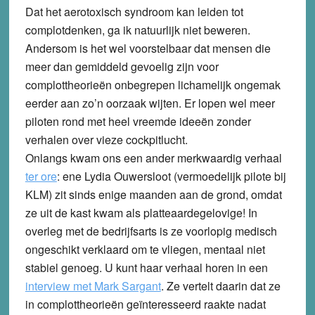
Dat het aerotoxisch syndroom kan leiden tot
complotdenken, ga ik natuurlijk niet beweren.
Andersom is het wel voorstelbaar dat mensen die
meer dan gemiddeld gevoelig zijn voor
complottheorieën onbegrepen lichamelijk ongemak
eerder aan zo’n oorzaak wijten. Er lopen wel meer
piloten rond met heel vreemde ideeën zonder
verhalen over vieze cockpitlucht.
Onlangs kwam ons een ander merkwaardig verhaal
ter ore
: ene Lydia Ouwersloot (vermoedelijk pilote bij
KLM) zit sinds enige maanden aan de grond, omdat
ze uit de kast kwam als platteaardegelovige! In
overleg met de bedrijfsarts is ze voorlopig medisch
ongeschikt verklaard om te vliegen, mentaal niet
stabiel genoeg. U kunt haar verhaal horen in een
interview met Mark Sargant
. Ze vertelt daarin dat ze
in complottheorieën geïnteresseerd raakte nadat