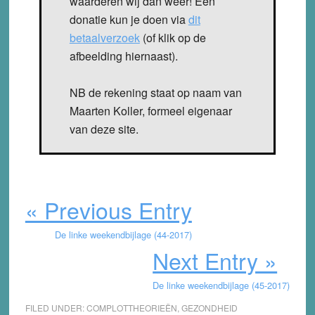
waarderen wij dan weer! Een
donatie kun je doen via
dit
betaalverzoek
(of klik op de
afbeelding hiernaast).
NB de rekening staat op naam van
Maarten Koller, formeel eigenaar
van deze site.
« Previous Entry
De linke weekendbijlage (44-2017)
Next Entry »
De linke weekendbijlage (45-2017)
FILED UNDER:
COMPLOTTHEORIEËN
,
GEZONDHEID