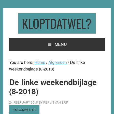
Skip
Skip
Skip
to
to
to
primary
main
primary
KLOPTDATWEL?
navigation
content
sidebar
MENU
You are here:
Home
/
Algemeen
/
De linke
weekendbijlage (8-2018)
De linke weekendbijlage
(8-2018)
24 FEBRUARY 2018
BY
PEPIJN VAN ERP
15 COMMENTS