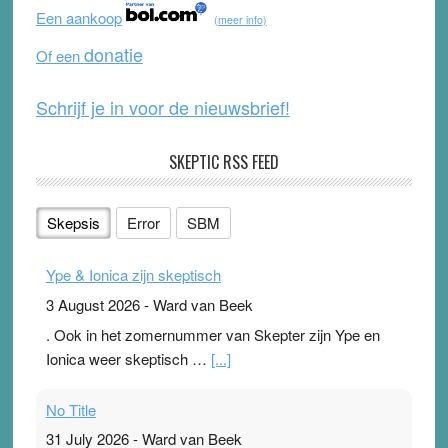
o
b
Een aankoop
(meer info)
o
e
donatie
Of een
k
Schrijf je in voor de nieuwsbrief!
SKEPTIC RSS FEED
Skepsis
Error
SBM
Ype & Ionica zijn skeptisch
3 August 2026
-
Ward van Beek
. Ook in het zomernummer van Skepter zijn Ype en
Ionica weer skeptisch …
[...]
No Title
31 July 2026
-
Ward van Beek