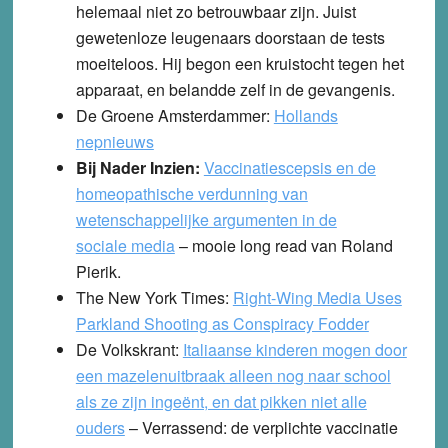
helemaal niet zo betrouwbaar zijn. Juist
gewetenloze leugenaars doorstaan de tests
moeiteloos. Hij begon een kruistocht tegen het
apparaat, en belandde zelf in de gevangenis.
De Groene Amsterdammer
:
Hollands
nepnieuws
Bij Nader Inzien:
Vaccinatiescepsis en de
homeopathische verdunning van
wetenschappelijke argumenten in de
sociale media
– mooie long read van Roland
Pierik.
The New York Times
:
Right-Wing Media Uses
Parkland Shooting as Conspiracy Fodder
De Volkskrant
:
Italiaanse kinderen mogen door
een mazelenuitbraak alleen nog naar school
als ze zijn ingeënt, en dat pikken niet alle
ouders
– Verrassend: de verplichte vaccinatie