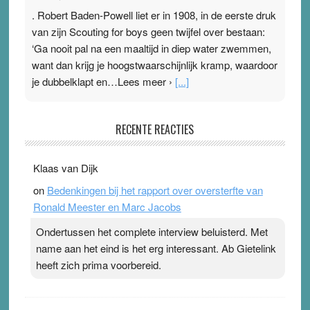
. Robert Baden-Powell liet er in 1908, in de eerste druk
van zijn Scouting for boys geen twijfel over bestaan:
‘Ga nooit pal na een maaltijd in diep water zwemmen,
want dan krijg je hoogstwaarschijnlijk kramp, waardoor
je dubbelklapt en…Lees meer ›
[...]
Pleisterplakkers in de topspsort
RECENTE REACTIES
31 July 2026
-
Ward van Beek
. Na mondtape is nu de neuspleister in trek bij
Klaas van Dijk
topsporters. Ze hopen ermee hun hartslag te verlagen
on
Bedenkingen bij het rapport over oversterfte van
terwijl ze meer zuurstof opnemen. Daarop heeft zo’n
Ronald Meester en Marc Jacobs
pleister geen effect. Maar het gevoel ‘makkelijker te
ademen’ kan goud waard zijn. Door…Lees meer
Ondertussen het complete interview beluisterd. Met
Pleisterplakkers in de topspsort ›
[...]
name aan het eind is het erg interessant. Ab Gietelink
heeft zich prima voorbereid.