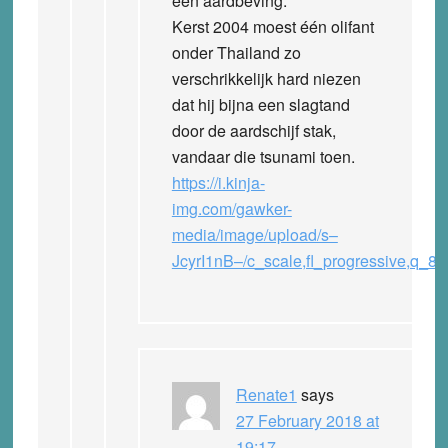
een aardbeving.
Kerst 2004 moest één olifant
onder Thailand zo
verschrikkelijk hard niezen
dat hij bijna een slagtand
door de aardschijf stak,
vandaar die tsunami toen.
https://i.kinja-
img.com/gawker-
media/image/upload/s–
JcyrI1nB–/c_scale,fl_progressive,q_
Renate1
says
27 February 2018 at
19:17