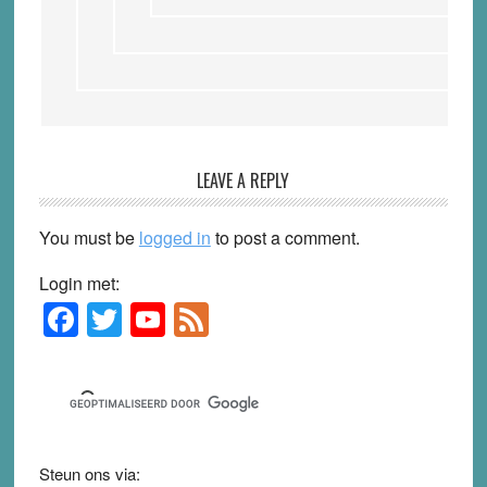
LEAVE A REPLY
You must be
logged in
to post a comment.
Login met:
F
T
Y
F
Primary
Sidebar
a
wi
o
e
c
tt
u
e
e
er
T
d
b
u
Steun ons via: