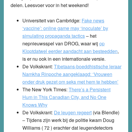
delen. Leesvoer voor in het weekend!
Universiteit van Cambridge:
Fake news
‘vaccine’: online game may ‘inoculate’ by
simulating propaganda tactics
– het
nepnieuwsspel van DROG, waar wij
op
Kloptdatwel eerder aandacht aan besteedden
,
is er nu ook in een internationale versie.
De Volkskrant
:
Tibetaans-boeddhistische leraar
Namkha Rinpoche aangeklaagd: ‘Vrouwen
onder druk gezet om seks met hem te hebben’
The New York Times
:
There’s a Persistent
Hum in This Canadian City, and No One
Knows Why
De Volkskrant
:
De leugen regeert
(via Blendle)
– Tijdens zijn werk bij de politie kwam Doug
Williams ( 72 ) erachter dat leugendetectors