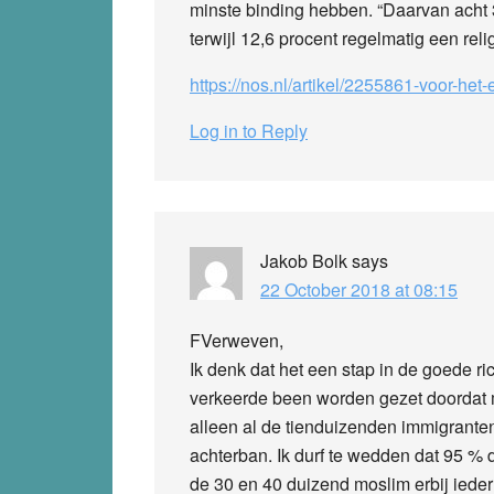
minste binding hebben. “Daarvan acht 
terwijl 12,6 procent regelmatig een reli
https://nos.nl/artikel/2255861-voor-het
Log in to Reply
Jakob Bolk
says
22 October 2018 at 08:15
FVerweven,
Ik denk dat het een stap in de goede ri
verkeerde been worden gezet doordat m
alleen al de tienduizenden immigrante
achterban. Ik durf te wedden dat 95 % 
de 30 en 40 duizend moslim erbij ieder