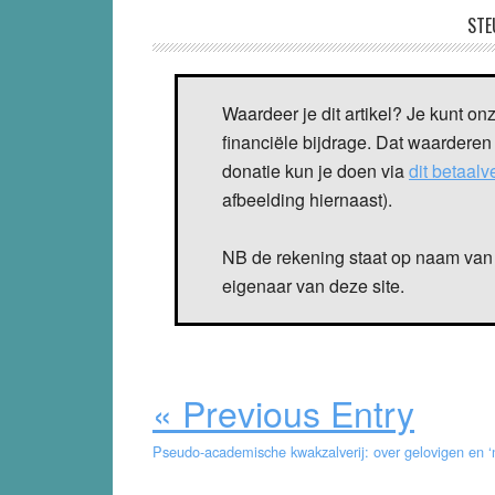
STE
Waardeer je dit artikel? Je kunt on
financiële bijdrage. Dat waarderen
donatie kun je doen via
dit betaal
afbeelding hiernaast).
NB de rekening staat op naam van 
eigenaar van deze site.
« Previous Entry
Pseudo-academische kwakzalverij: over gelovigen en ‘n