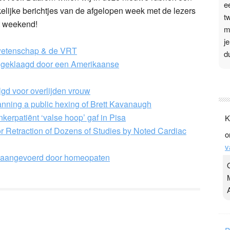
e
lijke berichtjes van de afgelopen week met de lezers
t
t weekend!
m
j
etenschap & de VRT
d
ngeklaagd door een Amerikaanse
P
lgd voor overlijden vrouw
3
anning a public hexing of Brett Kavanaugh
.
nkerpatiënt ‘valse hoop’ gaf in Pisa
K
t
or Retraction of Dozens of Studies by Noted Cardiac
o
v
v
D
 aangevoerd door homeopaten
g
z
t