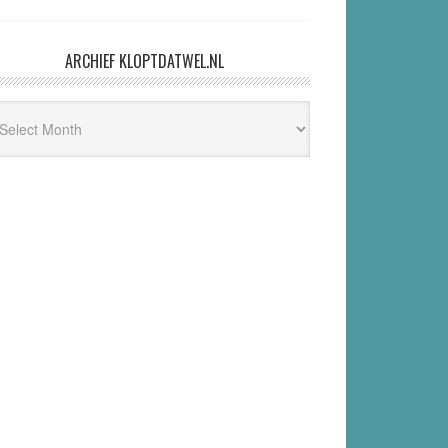
ARCHIEF KLOPTDATWEL.NL
hief
ptdatwel.nl