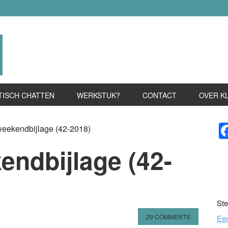
TISCH CHATTEN
WERKSTUK?
CONTACT
OVER K
P
weekendbijlage (42-2018)
S
endbijlage (42-
Ste
29 COMMENTS
Ee