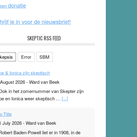
o
e
donatie
 een
k
hrijf je in voor de nieuwsbrief!
SKEPTIC RSS FEED
kepsis
Error
SBM
pe & Ionica zijn skeptisch
 August 2026
-
Ward van Beek
 Ook in het zomernummer van Skepter zijn
pe en Ionica weer skeptisch …
[...]
o Title
1 July 2026
-
Ward van Beek
 Robert Baden-Powell liet er in 1908, in de