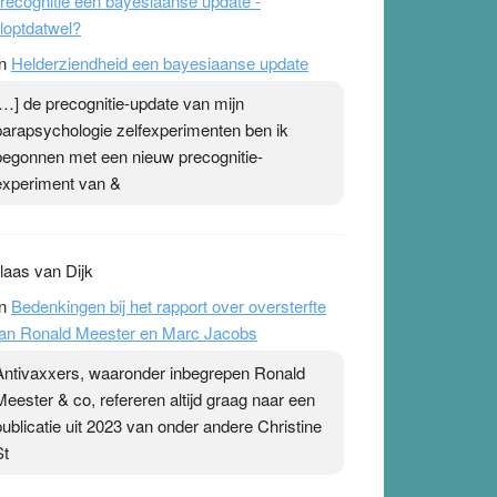
recognitie een bayesiaanse update -
loptdatwel?
n
Helderziendheid een bayesiaanse update
[…] de precognitie-update van mijn
parapsychologie zelfexperimenten ben ik
begonnen met een nieuw precognitie-
experiment van &
laas van Dijk
n
Bedenkingen bij het rapport over oversterfte
an Ronald Meester en Marc Jacobs
Antivaxxers, waaronder inbegrepen Ronald
Meester & co, refereren altijd graag naar een
publicatie uit 2023 van onder andere Christine
St