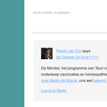
FILED UNDER:
ALGEMEEN
Reader
Interactions
Pepijn van Erp
says
20 October 2018 at 11:17
De Monitor, het programma van Teun va
onderwerp vaccinaties en homeopathi
over Martin de Munck
, ons wel
bekend 
Log in to Reply