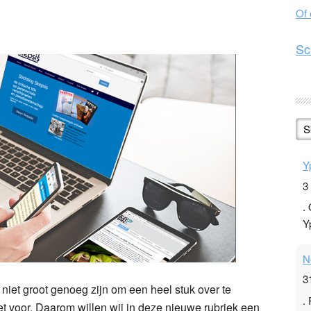
Of
n
l
hare
Sc
S
Y
3
.
Y
N
3
niet groot genoeg zijn om een heel stuk over te
.
et voor. Daarom willen wij in deze nieuwe rubriek een