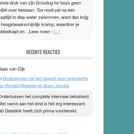
erste druk van zijn Scouting for boys geen
wijfel over bestaan: ‘Ga nooit pal na een
aaltijd in diep water zwemmen, want dan krijg
e hoogstwaarschijnlijk kramp, waardoor je
ubbelklapt en…Lees meer ›
[...]
leisterplakkers in de topspsort
RECENTE REACTIES
1 July 2026
-
Ward van Beek
 Na mondtape is nu de neuspleister in trek bij
laas van Dijk
opsporters. Ze hopen ermee hun hartslag te
n
Bedenkingen bij het rapport over oversterfte
erlagen terwijl ze meer zuurstof opnemen.
an Ronald Meester en Marc Jacobs
aarop heeft zo’n pleister geen effect. Maar het
evoel ‘makkelijker te ademen’ kan goud waard
Ondertussen het complete interview beluisterd.
ijn. Door…Lees meer Pleisterplakkers in de
Met name aan het eind is het erg interessant.
opspsort ›
[...]
Ab Gietelink heeft zich prima voorbereid.