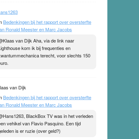
ans1263
n
Bedenkingen bij het rapport over oversterfte
an Ronald Meester en Marc Jacobs
@Klaas van Dijk Aha, via de link naar
Lighthouse kom ik bij frequenties en
kwantummechanica terecht, voor slechts 150
euro.
laas van Dijk
n
Bedenkingen bij het rapport over oversterfte
an Ronald Meester en Marc Jacobs
@Hans1263, BlackBox TV was in het verleden
een vehikel van Flavio Pasquino. Een tijd
geleden is er ruzie (over geld?)