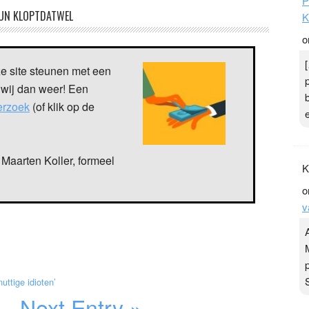
P
UN KLOPTDATWEL
K
o
ze site steunen met een
 wij dan weer! Een
verzoek
(of klik op de
Maarten Koller, formeel
K
o
v
uttige idioten’
Next Entry »