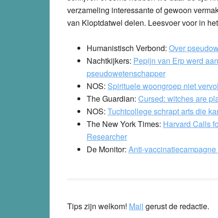
verzameling interessante of gewoon vermake
van Kloptdatwel delen. Leesvoer voor in he
Humanistisch Verbond
:
Over pseudow
Nachtkijkers:
Pepijn van Erp werd aa
pseudowetenschapper
NOS
:
Spirituele woongroep niet vervo
The Guardian:
Cursed: witches are pl
NOS:
Tuchtcollege schrapt arts die ka
The New York Times:
Harvard Calls f
Researcher
De Monitor:
Anti-vaccinatiecampagne
Tips zijn welkom!
Mail
gerust de redactie.