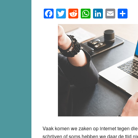
Facebook
Twitter
Reddit
WhatsApp
LinkedI
Emai
S
Vaak komen we zaken op internet tegen die 
schrijven of soms hebben we daar de tijd ni