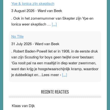
Ype & Ionica zijn skeptisch
3 August 2026
-
Ward van Beek
. Ook in het zomernummer van Skepter zijn Ype en
Ionica weer skeptisch …
[...]
No Title
31 July 2026
-
Ward van Beek
. Robert Baden-Powell liet er in 1908, in de eerste druk
van zijn Scouting for boys geen twijfel over bestaan:
‘Ga nooit pal na een maaltijd in diep water zwemmen,
want dan krijg je hoogstwaarschijnlijk kramp, waardoor
je dubbelklapt en…Lees meer ›
[...]
Pleisterplakkers in de topspsort
RECENTE REACTIES
31 July 2026
-
Ward van Beek
. Na mondtape is nu de neuspleister in trek bij
Klaas van Dijk
topsporters. Ze hopen ermee hun hartslag te verlagen