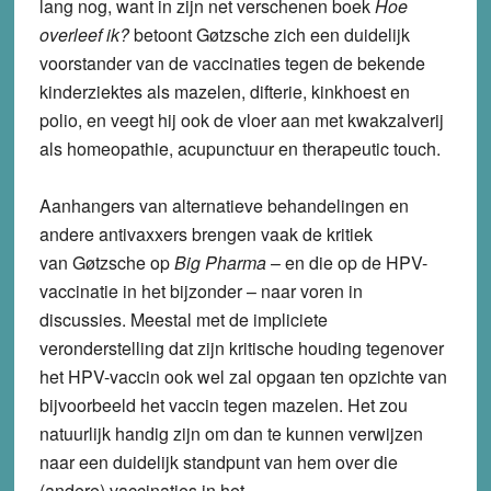
lang nog, want in zijn net verschenen boek
Hoe
overleef ik?
betoont Gøtzsche zich een duidelijk
voorstander van de vaccinaties tegen de bekende
kinderziektes als mazelen, difterie, kinkhoest en
polio, en veegt hij ook de vloer aan met
kwakzalverij
als homeopathie, acupunctuur en therapeutic touch.
Aanhangers van alternatieve behandelingen en
andere antivaxxers brengen vaak de kritiek
van Gøtzsche op
Big Pharma
– en die op de HPV-
vaccinatie in het bijzonder – naar voren in
discussies. Meestal met de impliciete
veronderstelling dat zijn kritische houding tegenover
het HPV-vaccin ook wel zal opgaan ten opzichte van
bijvoorbeeld het vaccin tegen mazelen. Het zou
natuurlijk handig zijn om dan te kunnen verwijzen
naar een duidelijk standpunt van hem over die
(andere) vaccinaties in het