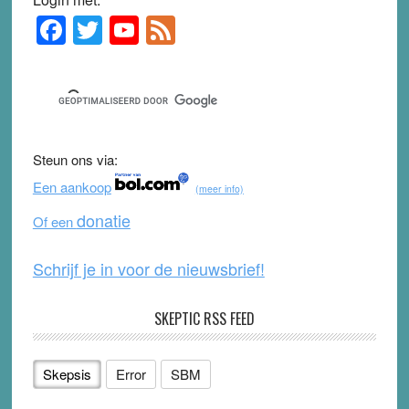
F
T
Y
F
Primary
Sidebar
a
wi
o
e
c
tt
u
e
e
er
T
d
b
u
Steun ons via:
o
b
Een aankoop
(meer info)
o
e
donatie
Of een
k
Schrijf je in voor de nieuwsbrief!
SKEPTIC RSS FEED
Skepsis
Error
SBM