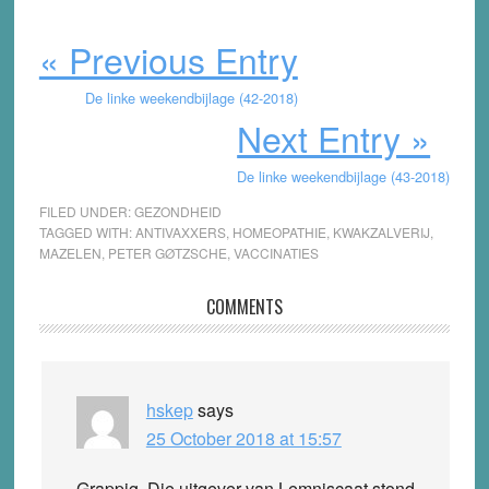
« Previous Entry
De linke weekendbijlage (42-2018)
Next Entry »
De linke weekendbijlage (43-2018)
FILED UNDER:
GEZONDHEID
TAGGED WITH:
ANTIVAXXERS
,
HOMEOPATHIE
,
KWAKZALVERIJ
,
MAZELEN
,
PETER GØTZSCHE
,
VACCINATIES
Reader
COMMENTS
Interactions
hskep
says
25 October 2018 at 15:57
Grappig. Die uitgever van Lemniscaat stond