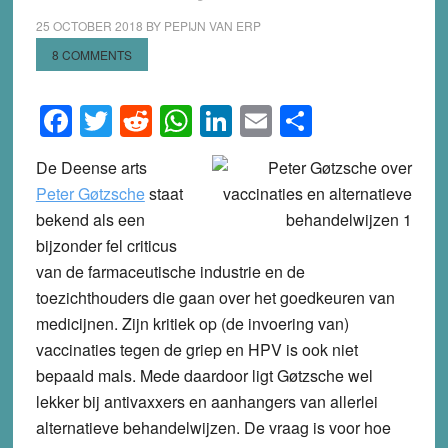
25 OCTOBER 2018
BY
PEPIJN VAN ERP
8 COMMENTS
Facebook
Twitter
Reddit
WhatsApp
LinkedIn
Email
Share
De Deense arts
Peter Gøtzsche
staat
bekend als een
bijzonder fel criticus
van de farmaceutische industrie en de
toezichthouders die gaan over het goedkeuren van
medicijnen. Zijn kritiek op (de invoering van)
vaccinaties tegen de griep en HPV is ook niet
bepaald mals. Mede daardoor ligt Gøtzsche wel
lekker bij antivaxxers en aanhangers van allerlei
alternatieve behandelwijzen. De vraag is voor hoe