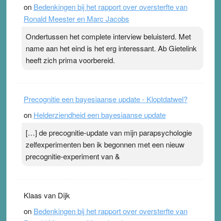
on
Bedenkingen bij het rapport over oversterfte van
terwijl ze meer zuurstof opnemen. Daarop heeft zo’n
Ronald Meester en Marc Jacobs
pleister geen effect. Maar het gevoel ‘makkelijker te
ademen’ kan goud waard zijn. Door…Lees meer
Ondertussen het complete interview beluisterd. Met
Pleisterplakkers in de topspsort ›
[...]
name aan het eind is het erg interessant. Ab Gietelink
heeft zich prima voorbereid.
Precognitie een bayesiaanse update - Kloptdatwel?
on
Helderziendheid een bayesiaanse update
[…] de precognitie-update van mijn parapsychologie
zelfexperimenten ben ik begonnen met een nieuw
precognitie-experiment van &
Klaas van Dijk
on
Bedenkingen bij het rapport over oversterfte van