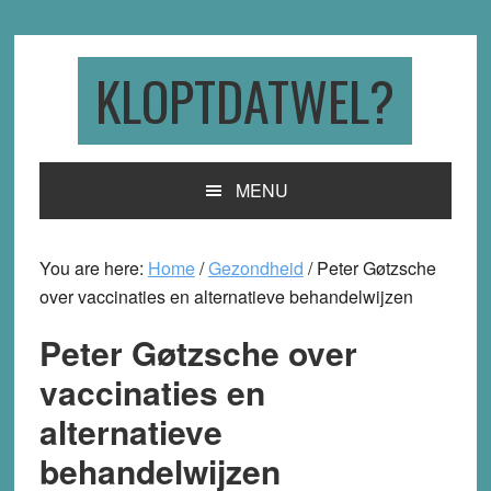
Skip
Skip
Skip
to
to
to
primary
main
primary
KLOPTDATWEL?
navigation
content
sidebar
MENU
You are here:
Home
/
Gezondheid
/
Peter Gøtzsche
over vaccinaties en alternatieve behandelwijzen
Peter Gøtzsche over
vaccinaties en
alternatieve
behandelwijzen