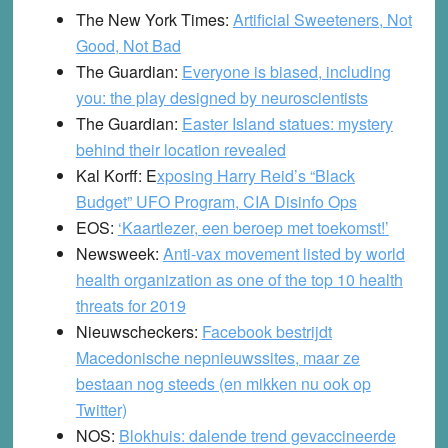
The New York Times:
Artificial Sweeteners, Not
Good, Not Bad
The Guardian:
Everyone is biased, including
you: the play designed by neuroscientists
The Guardian:
Easter Island statues: mystery
behind their location revealed
Kal Korff:
E
xposing Harry Reid’s “Black
Budget” UFO Program, CIA Disinfo Ops
EOS:
‘Kaartlezer, een beroep met toekomst!’
Newsweek:
Anti-vax movement listed by world
health organization as one of the top 10 health
threats for 2019
Nieuwscheckers:
Facebook bestrijdt
Macedonische nepnieuwssites, maar ze
bestaan nog steeds (en mikken nu ook op
Twitter)
NOS:
Blokhuis: dalende trend gevaccineerde