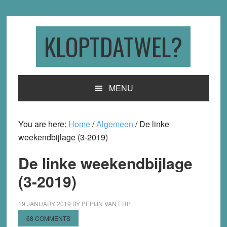
Skip
Skip
Skip
to
to
to
primary
main
primary
KLOPTDATWEL?
navigation
content
sidebar
MENU
You are here:
Home
/
Algemeen
/
De linke
weekendbijlage (3-2019)
De linke weekendbijlage
(3-2019)
19 JANUARY 2019
BY
PEPIJN VAN ERP
68 COMMENTS