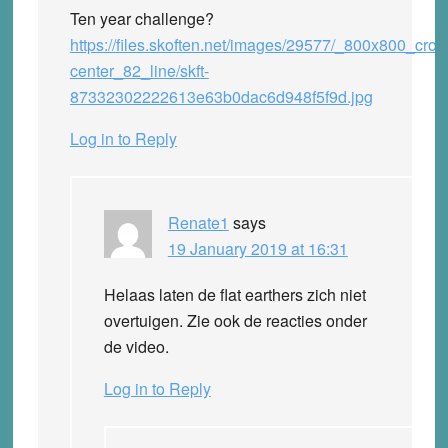
Ten year challenge?
https://files.skoften.net/images/29577/_800x800_crop
center_82_line/skft-
87332302222613e63b0dac6d948f5f9d.jpg
Log in to Reply
Renate1
says
19 January 2019 at 16:31
Helaas laten de flat earthers zich niet
overtuigen. Zie ook de reacties onder
de video.
Log in to Reply