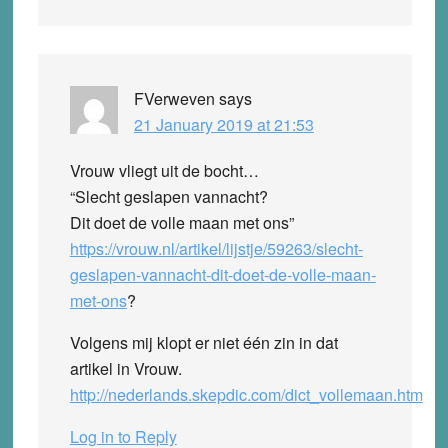
FVerweven
says
21 January 2019 at 21:53
Vrouw vliegt uit de bocht…
“Slecht geslapen vannacht?
Dit doet de volle maan met ons”
https://vrouw.nl/artikel/lijstje/59263/slecht-
geslapen-vannacht-dit-doet-de-volle-maan-
met-ons
?
Volgens mij klopt er niet één zin in dat
artikel in Vrouw.
http://nederlands.skepdic.com/dict_vollemaan.htm
Log in to Reply