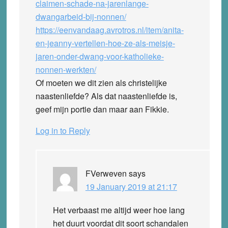
claimen-schade-na-jarenlange-
dwangarbeid-bij-nonnen/
https://eenvandaag.avrotros.nl/item/anita-
en-jeanny-vertellen-hoe-ze-als-meisje-
jaren-onder-dwang-voor-katholieke-
nonnen-werkten/
Of moeten we dit zien als christelijke
naastenliefde? Als dat naastenliefde is,
geef mijn portie dan maar aan Fikkie.
Log in to Reply
FVerweven
says
19 January 2019 at 21:17
Het verbaast me altijd weer hoe lang
het duurt voordat dit soort schandalen