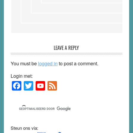
LEAVE A REPLY
You must be
logged in
to post a comment.
Login met:
F
T
Y
F
Primary
Sidebar
a
wi
o
e
c
tt
u
e
e
er
T
d
b
u
Steun ons via: