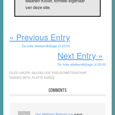
Maarten Koller, formeel eigenaar
van deze site.
« Previous Entry
De linke weekendbijlage (3-2019)
Next Entry »
De linke weekendbijlage (4-2019)
FILED UNDER:
(BIJ)GELOOF
,
PSEUDOWETENSCHAP
TAGGED WITH:
PLATTE AARDE
Reader
COMMENTS
Interactions
Jan Willem Nienhuys
says