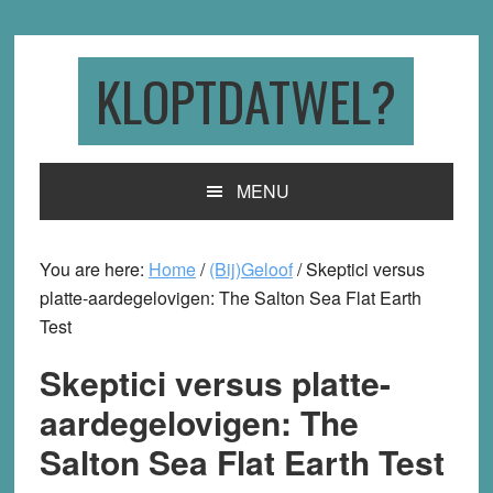
Skip
Skip
Skip
to
to
to
primary
main
primary
KLOPTDATWEL?
navigation
content
sidebar
MENU
You are here:
Home
/
(Bij)Geloof
/
Skeptici versus
platte-aardegelovigen: The Salton Sea Flat Earth
Test
Skeptici versus platte-
aardegelovigen: The
Salton Sea Flat Earth Test