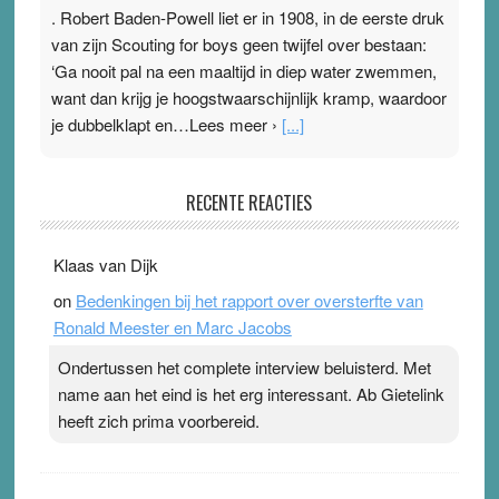
. Robert Baden-Powell liet er in 1908, in de eerste druk
van zijn Scouting for boys geen twijfel over bestaan:
‘Ga nooit pal na een maaltijd in diep water zwemmen,
want dan krijg je hoogstwaarschijnlijk kramp, waardoor
je dubbelklapt en…Lees meer ›
[...]
Pleisterplakkers in de topspsort
RECENTE REACTIES
31 July 2026
-
Ward van Beek
. Na mondtape is nu de neuspleister in trek bij
Klaas van Dijk
topsporters. Ze hopen ermee hun hartslag te verlagen
on
Bedenkingen bij het rapport over oversterfte van
terwijl ze meer zuurstof opnemen. Daarop heeft zo’n
Ronald Meester en Marc Jacobs
pleister geen effect. Maar het gevoel ‘makkelijker te
ademen’ kan goud waard zijn. Door…Lees meer
Ondertussen het complete interview beluisterd. Met
Pleisterplakkers in de topspsort ›
[...]
name aan het eind is het erg interessant. Ab Gietelink
heeft zich prima voorbereid.