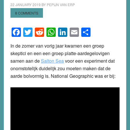
22 JANUARY 2019
BY
PEPIJN VAN ERP
8 COMMENTS
Facebook
Twitter
Reddit
WhatsApp
LinkedIn
Email
Share
In de zomer van vorig jaar kwamen een groep
skeptici en een een groep platte-aardegelovigen
samen aan de
Salton Sea
voor een experiment dat
onomstotelijk duidelijk zou moeten maken dat de
aarde bolvormig is. National Geographic was er bij: