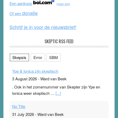
o
b
Een aankoop
(meer info)
o
e
donatie
Of een
k
Schrijf je in voor de nieuwsbrief!
SKEPTIC RSS FEED
Skepsis
Error
SBM
Ype & Ionica zijn skeptisch
3 August 2026
-
Ward van Beek
. Ook in het zomernummer van Skepter zijn Ype en
Ionica weer skeptisch …
[...]
No Title
31 July 2026
-
Ward van Beek