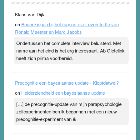
. Na mondtape is nu de neuspleister in trek bij
Klaas van Dijk
topsporters. Ze hopen ermee hun hartslag te verlagen
on
Bedenkingen bij het rapport over oversterfte van
terwijl ze meer zuurstof opnemen. Daarop heeft zo’n
Ronald Meester en Marc Jacobs
pleister geen effect. Maar het gevoel ‘makkelijker te
ademen’ kan goud waard zijn. Door…Lees meer
Ondertussen het complete interview beluisterd. Met
Pleisterplakkers in de topspsort ›
[...]
name aan het eind is het erg interessant. Ab Gietelink
heeft zich prima voorbereid.
Precognitie een bayesiaanse update - Kloptdatwel?
on
Helderziendheid een bayesiaanse update
[…] de precognitie-update van mijn parapsychologie
zelfexperimenten ben ik begonnen met een nieuw
precognitie-experiment van &