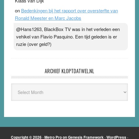
Klaas van Dijk
on
Bedenkingen bij het rapport over oversterfte van
Ronald Meester en Marc Jacobs
@Hans1263, BlackBox TV was in het verleden een
vehikel van Flavio Pasquino. Een tijd geleden is er
ruzie (over geld?)
ARCHIEF KLOPTDATWEL.NL
Archief
Kloptdatwel.nl
Copyright © 2026 ·
Metro Pro
on
Genesis Framework
·
WordPress
·