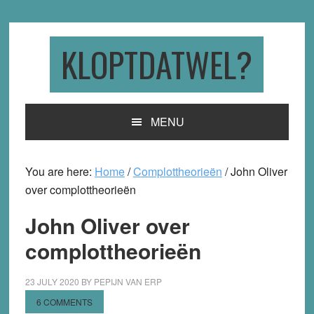
Skip
Skip
Skip
to
to
to
primary
main
primary
KLOPTDATWEL?
navigation
content
sidebar
MENU
You are here:
Home
/
Complottheorieën
/
John Oliver
over complottheorieën
John Oliver over
complottheorieën
23 JULY 2020
BY
PEPIJN VAN ERP
6 COMMENTS