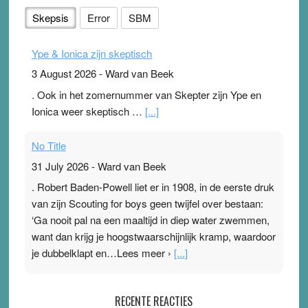
Skepsis
Error
SBM
Ype & Ionica zijn skeptisch
3 August 2026
-
Ward van Beek
. Ook in het zomernummer van Skepter zijn Ype en
Ionica weer skeptisch …
[...]
No Title
31 July 2026
-
Ward van Beek
. Robert Baden-Powell liet er in 1908, in de eerste druk
van zijn Scouting for boys geen twijfel over bestaan:
‘Ga nooit pal na een maaltijd in diep water zwemmen,
want dan krijg je hoogstwaarschijnlijk kramp, waardoor
je dubbelklapt en…Lees meer ›
[...]
Pleisterplakkers in de topspsort
RECENTE REACTIES
31 July 2026
-
Ward van Beek