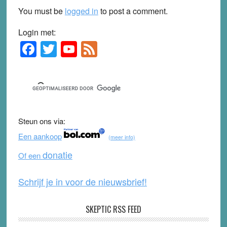
You must be
logged in
to post a comment.
Login met:
F
T
Y
F
Primary
Sidebar
a
wi
o
e
c
tt
u
e
e
er
T
d
b
u
Steun ons via:
o
b
Een aankoop
(meer info)
o
e
donatie
Of een
k
Schrijf je in voor de nieuwsbrief!
SKEPTIC RSS FEED