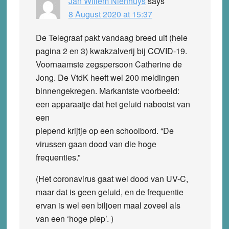
Jan Willem Nienhuys
says
8 August 2020 at 15:37
De Telegraaf pakt vandaag breed uit (hele
pagina 2 en 3) kwakzalverij bij COVID-19.
Voornaamste zegspersoon Catherine de
Jong. De VtdK heeft wel 200 meldingen
binnengekregen. Markantste voorbeeld:
een apparaatje dat het geluid nabootst van
een
piepend krijtje op een schoolbord. “De
virussen gaan dood van die hoge
frequenties.”
(Het coronavirus gaat wel dood van UV-C,
maar dat is geen geluid, en de frequentie
ervan is wel een biljoen maal zoveel als
van een ‘hoge piep’. )