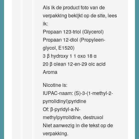
Als ik de product foto van de
verpakking bekijkt op de site, lees
ik:
Propaan 123-triol (Glycerol)
Propaan 12-diol (Propyleen-
glycol, E1520)
3 β hydroxy 1 1 oxo 18 ɑ
20 β olean 12-en-29 oic acid
Aroma
Nicotine is:
IUPAC-naam: (S)-3-(1-methyl-2-
pyrrolidinyl)pyridine
Of: β-pyridyl-a-N-
methylpyrrolidine, destruxol
Niet aanwezig in die tekst op de
verpakking.