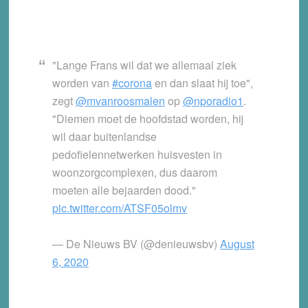
"Lange Frans wil dat we allemaal ziek
worden van
#corona
en dan slaat hij toe",
zegt
@mvanroosmalen
op
@nporadio1
.
"Diemen moet de hoofdstad worden, hij
wil daar buitenlandse
pedofielennetwerken huisvesten in
woonzorgcomplexen, dus daarom
moeten alle bejaarden dood."
pic.twitter.com/ATSF05olmv
— De Nieuws BV (@denieuwsbv)
August
6, 2020