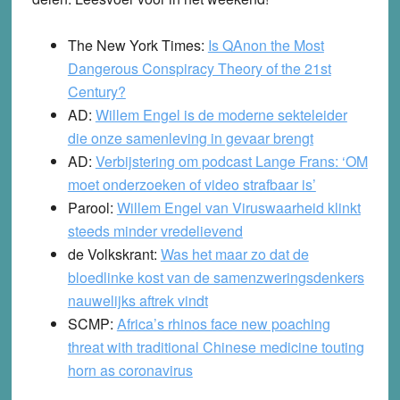
The New York Times:
Is QAnon the Most
Dangerous Conspiracy Theory of the 21st
Century?
AD:
Willem Engel is de moderne sekteleider
die onze samenleving in gevaar brengt
AD:
Verbijstering om podcast Lange Frans: ‘OM
moet onderzoeken of video strafbaar is’
Parool:
Willem Engel van Viruswaarheid klinkt
steeds minder vredelievend
de Volkskrant:
Was het maar zo dat de
bloedlinke kost van de samenzweringsdenkers
nauwelijks aftrek vindt
SCMP:
Africa’s rhinos face new poaching
threat with traditional Chinese medicine touting
horn as coronavirus