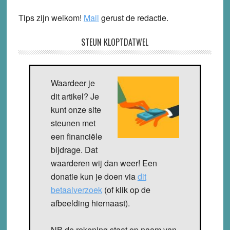
Tips zijn welkom!
Mail
gerust de redactie.
STEUN KLOPTDATWEL
Waardeer je
dit artikel? Je
kunt onze site
steunen met
een financiële
bijdrage. Dat
waarderen wij dan weer! Een
donatie kun je doen via
dit
betaalverzoek
(of klik op de
afbeelding hiernaast).
NB de rekening staat op naam van