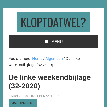
Skip
Skip
Skip
to
to
to
primary
main
primary
KLOPTDATWEL?
navigation
content
sidebar
MENU
You are here:
Home
/
Algemeen
/
De linke
weekendbijlage (32-2020)
De linke weekendbijlage
(32-2020)
8 AUGUST 2020
BY
PEPIJN VAN ERP
45 COMMENTS