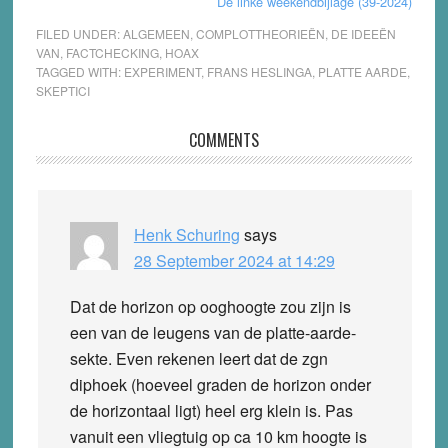
De linke weekendbijlage (39-2024)
FILED UNDER:
ALGEMEEN
,
COMPLOTTHEORIEËN
,
DE IDEEËN
VAN
,
FACTCHECKING
,
HOAX
TAGGED WITH:
EXPERIMENT
,
FRANS HESLINGA
,
PLATTE AARDE
,
SKEPTICI
Reader
COMMENTS
Interactions
Henk Schuring
says
28 September 2024 at 14:29
Dat de horizon op ooghoogte zou zijn is
een van de leugens van de platte-aarde-
sekte. Even rekenen leert dat de zgn
diphoek (hoeveel graden de horizon onder
de horizontaal ligt) heel erg klein is. Pas
vanuit een vliegtuig op ca 10 km hoogte is