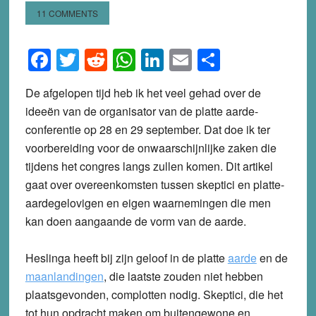
11 COMMENTS
Facebook
Twitter
Reddit
WhatsApp
LinkedIn
Email
Share
De afgelopen tijd heb ik het veel gehad over de
ideeën van de organisator van de platte aarde-
conferentie op 28 en 29 september. Dat doe ik ter
voorbereiding voor de onwaarschijnlijke zaken die
tijdens het congres langs zullen komen. Dit artikel
gaat over overeenkomsten tussen skeptici en platte-
aardegelovigen en eigen waarnemingen die men
kan doen aangaande de vorm van de aarde.
Heslinga heeft bij zijn geloof in de platte
aarde
en de
maanlandingen
, die laatste zouden niet hebben
plaatsgevonden, complotten nodig. Skeptici, die het
tot hun opdracht maken om buitengewone en