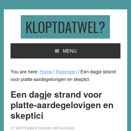
Skip
Skip
Skip
to
to
to
primary
main
primary
KLOPTDATWEL?
navigation
content
sidebar
MENU
You are here:
Home
/
Algemeen
/
Een dagje strand
voor platte-aardegelovigen en skeptici
Een dagje strand voor
platte-aardegelovigen en
skeptici
27 SEPTEMBER 2024
BY
ARTHUR BIJL