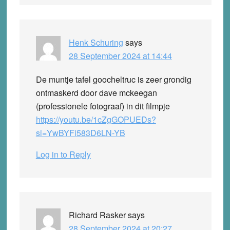
Henk Schuring
says
28 September 2024 at 14:44
De muntje tafel goocheltruc is zeer grondig
ontmaskerd door dave mckeegan
(professionele fotograaf) in dit filmpje
https://youtu.be/1cZgGOPUEDs?
si=YwBYFi583D6LN-YB
Log in to Reply
Richard Rasker
says
28 September 2024 at 20:27