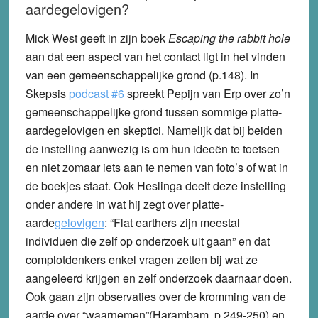
aardegelovigen?
Mick West geeft in zijn boek
Escaping the rabbit hole
aan dat een aspect van het contact ligt in het vinden
van een gemeenschappelijke grond (p.148). In
Skepsis
podcast #6
spreekt Pepijn van Erp over zo’n
gemeenschappelijke grond tussen sommige platte-
aardegelovigen en skeptici. Namelijk dat bij beiden
de instelling aanwezig is om hun ideeën te toetsen
en niet zomaar iets aan te nemen van foto’s of wat in
de boekjes staat. Ook Heslinga deelt deze instelling
onder andere in wat hij zegt over platte-
aarde
gelovigen
: “Flat earthers zijn meestal
individuen die zelf op onderzoek uit gaan” en dat
complotdenkers enkel vragen zetten bij wat ze
aangeleerd krijgen en zelf onderzoek daarnaar doen.
Ook gaan zijn observaties over de kromming van de
aarde over “waarnemen”(Harambam, p.249-250) en