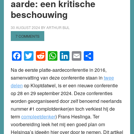
aarde: een kritische
beschouwing
30 AUGUST 2024
BY
ARTHUR BIJL
7 COMMENTS
Facebook
Twitter
Reddit
WhatsApp
LinkedIn
Email
Share
Na de eerste platte-aardeconferentie in 2016,
samenvatting van deze conferentie staan in
twee
delen
op Kloptdatwel, is er een nieuwe conferentie
op 28 en 29 september 2024. Deze conferenties
worden georganiseerd door zelf benoemd neerlands
nummer #1 complotdenker(en toch verkiest hij de
term
compleetdenker
) Frans Heslinga. Ter
voorbereiding leek het mij een goed plan om
Helsinga’s ideeën hier over door te nemen. Dit artikel