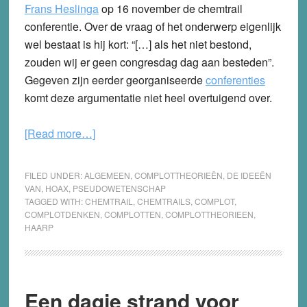
Frans Heslinga
op 16 november de chemtrail
conferentie. Over de vraag of het onderwerp eigenlijk
wel bestaat is hij kort: “[…] als het niet bestond,
zouden wij er geen congresdag dag aan besteden”.
Gegeven zijn eerder georganiseerde
conferenties
komt deze argumentatie niet heel overtuigend over.
about
[Read more…]
Beter
één
FILED UNDER:
ALGEMEEN
,
COMPLOTTHEORIEËN
,
DE IDEEËN
complottheorie
VAN
,
HOAX
,
PSEUDOWETENSCHAP
TAGGED WITH:
CHEMTRAIL
,
CHEMTRAILS
,
COMPLOT
,
in
COMPLOTDENKEN
,
COMPLOTTEN
,
COMPLOTTHEORIEEN
,
de
HAARP
hand,
dan
tien
in
Een dagje strand voor