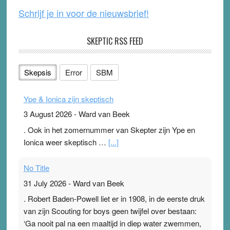
Schrijf je in voor de nieuwsbrief!
SKEPTIC RSS FEED
Skepsis
Error
SBM
Ype & Ionica zijn skeptisch
3 August 2026
-
Ward van Beek
. Ook in het zomernummer van Skepter zijn Ype en
Ionica weer skeptisch …
[...]
No Title
31 July 2026
-
Ward van Beek
. Robert Baden-Powell liet er in 1908, in de eerste druk
van zijn Scouting for boys geen twijfel over bestaan:
‘Ga nooit pal na een maaltijd in diep water zwemmen,