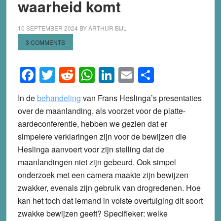
waarheid komt
10 SEPTEMBER 2024
BY
ARTHUR BIJL
3 COMMENTS
Facebook
Twitter
Reddit
WhatsApp
LinkedIn
Email
Share
In de
behandeling
van Frans Heslinga’s presentaties
over de maanlanding, als voorzet voor de platte-
aardeconferentie, hebben we gezien dat er
simpelere verklaringen zijn voor de bewijzen die
Heslinga aanvoert voor zijn stelling dat de
maanlandingen niet zijn gebeurd. Ook simpel
onderzoek met een camera maakte zijn bewijzen
zwakker, evenals zijn gebruik van drogredenen. Hoe
kan het toch dat iemand in volste overtuiging dit soort
zwakke bewijzen geeft? Specifieker: welke