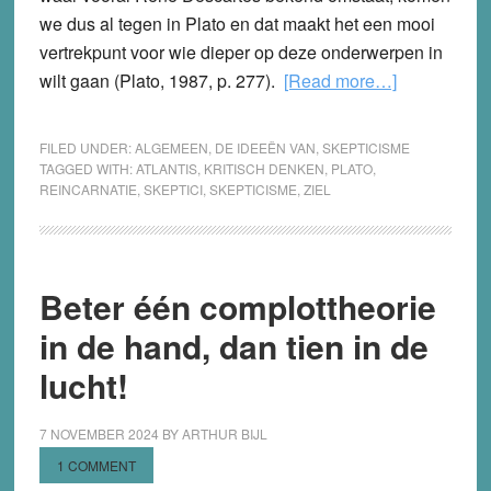
we dus al tegen in Plato en dat maakt het een mooi
vertrekpunt voor wie dieper op deze onderwerpen in
about
wilt gaan (Plato, 1987, p. 277).
[Read more…]
Plato
voor
FILED UNDER:
ALGEMEEN
,
DE IDEEËN VAN
,
SKEPTICISME
Skeptici
TAGGED WITH:
ATLANTIS
,
KRITISCH DENKEN
,
PLATO
,
REINCARNATIE
,
SKEPTICI
,
SKEPTICISME
,
ZIEL
Beter één complottheorie
in de hand, dan tien in de
lucht!
7 NOVEMBER 2024
BY
ARTHUR BIJL
1 COMMENT