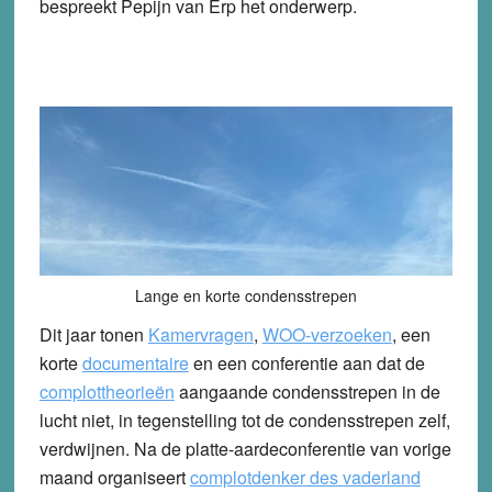
bespreekt Pepijn van Erp het onderwerp.
Lange en korte condensstrepen
Dit jaar tonen
Kamervragen
,
WOO-verzoeken
, een
korte
documentaire
en een conferentie aan dat de
complottheorieën
aangaande condensstrepen in de
lucht niet, in tegenstelling tot de condensstrepen zelf,
verdwijnen. Na de platte-aardeconferentie van vorige
maand organiseert
complotdenker des vaderland