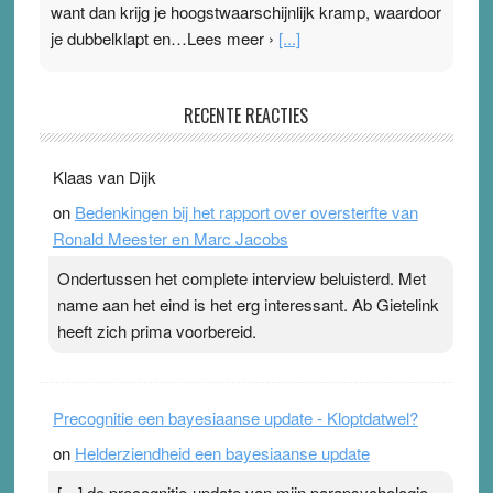
want dan krijg je hoogstwaarschijnlijk kramp, waardoor
je dubbelklapt en…Lees meer ›
[...]
Pleisterplakkers in de topspsort
RECENTE REACTIES
31 July 2026
-
Ward van Beek
. Na mondtape is nu de neuspleister in trek bij
Klaas van Dijk
topsporters. Ze hopen ermee hun hartslag te verlagen
on
Bedenkingen bij het rapport over oversterfte van
terwijl ze meer zuurstof opnemen. Daarop heeft zo’n
Ronald Meester en Marc Jacobs
pleister geen effect. Maar het gevoel ‘makkelijker te
ademen’ kan goud waard zijn. Door…Lees meer
Ondertussen het complete interview beluisterd. Met
Pleisterplakkers in de topspsort ›
[...]
name aan het eind is het erg interessant. Ab Gietelink
heeft zich prima voorbereid.
Precognitie een bayesiaanse update - Kloptdatwel?
on
Helderziendheid een bayesiaanse update
[…] de precognitie-update van mijn parapsychologie