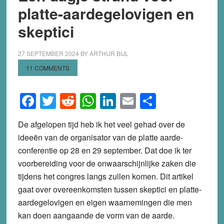
de
platte-aardegelovigen en
lucht!
skeptici
27 SEPTEMBER 2024
BY
ARTHUR BIJL
11 COMMENTS
Facebook
Twitter
Reddit
WhatsApp
LinkedIn
Email
Share
De afgelopen tijd heb ik het veel gehad over de
ideeën van de organisator van de platte aarde-
conferentie op 28 en 29 september. Dat doe ik ter
voorbereiding voor de onwaarschijnlijke zaken die
tijdens het congres langs zullen komen. Dit artikel
gaat over overeenkomsten tussen skeptici en platte-
aardegelovigen en eigen waarnemingen die men
kan doen aangaande de vorm van de aarde.