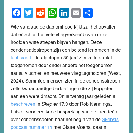
Facebook
Twitter
Reddit
WhatsApp
LinkedIn
Email
Share
Wie vandaag de dag omhoog kijkt zal het opvallen
dat er achter het vele vliegverkeer boven onze
hoofden witte strepen blijven hangen. Deze
condensatiestrepen zijn een bekend fenomeen in de
luchtvaart
. De afgelopen 30 jaar zijn ze in aantal
toegenomen door onder andere het toegenomen
aantal vluchten en nieuwere vliegtuigmotoren (West,
2024). Sommige mensen zien in de condensstrepen
zelfs kwaadaardige bedoelingen die zij koppelen
aan een wereldmacht. Dit is twintig jaar geleden al
beschreven
in
Skepter
17.3 door Rob Nanninga.
Luister voor een korte bespreking van de theorieën
over condenssporen naar het begin van de
Skepsis
podcast nummer 14
met Claire Moens, daarin