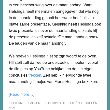
is een beschouwing over de maanlanding. Want
Helsinga heeft meermalen aangegeven dat wie nog
in de maanlanding gelooft het zwaar heeft bij zijn
platte aarde presentatie. Gelukkig heeft Heslinga ook
twee presentaties over de maanlanding of zoals hij
de presentaties zelf betiteld “De maanlanding hoax/
De leugen van de maanlanding”.
We hoeven Heslinga niet op zijn woord te geloven.
Hij stelt zelf dat we op onderzoek uit moeten, vooral
de filmpjes op YouTube bekijken en dan je eigen
conclusies
trekken
. Zelf heb ik hiervoor de twee
maanlanding filmpjes van Frans Heslinga bekeken.
about
[Read more…]
De
FILED UNDER:
ALGEMEEN
,
COMPLOTTHEORIEËN
,
DE IDEEËN
maanlandingen
VAN