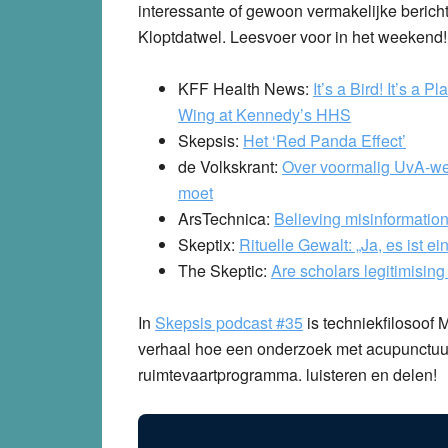
interessante of gewoon vermakelijke berich
Kloptdatwel. Leesvoer voor in het weekend!
KFF Health News:
It’s a Bird! It’s a
Wing at Kennedy’s HHS
Skepsis:
Het ‘Red Panda Effect’
de Volkskrant:
Over voormalig UvA-we
moet
ArsTechnica:
Believing misinformation
Skeptix:
Rituelle Gewalt: „Ja, es ist 
The Skeptic:
Are scholars legitimising
In
Skepsis podcast #35
is techniekfilosoof M
verhaal hoe een onderzoek met acupunctuur
ruimtevaartprogramma. luisteren en delen!