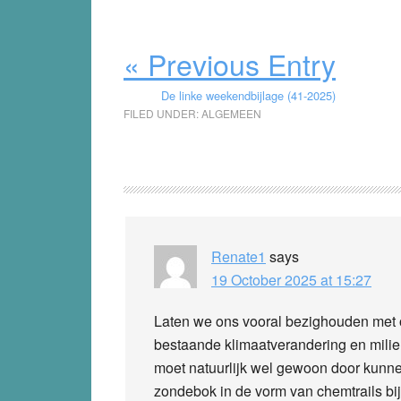
« Previous Entry
De linke weekendbijlage (41-2025)
FILED UNDER:
ALGEMEEN
Reader
Interactions
Renate1
says
19 October 2025 at 15:27
Laten we ons vooral bezighouden met o
bestaande klimaatverandering en milieuve
moet natuurlijk wel gewoon door kunne
zondebok in de vorm van chemtrails bi