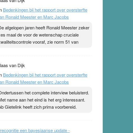
laas van Dijk
n
Bedenkingen bij het rapport over oversterfte
an Ronald Meester en Marc Jacobs
De afgelopen jaren heeft Ronald Meester zeker
zes maal de voor de wetenschap cruciale
kwaliteitscontrole vooraf, zie norm 51 van
laas van Dijk
n
Bedenkingen bij het rapport over oversterfte
an Ronald Meester en Marc Jacobs
Ondertussen het complete interview beluisterd.
Met name aan het eind is het erg interessant.
Ab Gietelink heeft zich prima voorbereid.
recognitie een bayesiaanse update -