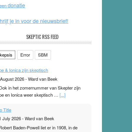
o
e
donatie
 een
k
hrijf je in voor de nieuwsbrief!
SKEPTIC RSS FEED
kepsis
Error
SBM
pe & Ionica zijn skeptisch
 August 2026
-
Ward van Beek
 Ook in het zomernummer van Skepter zijn
pe en Ionica weer skeptisch …
[...]
o Title
1 July 2026
-
Ward van Beek
 Robert Baden-Powell liet er in 1908, in de