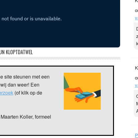
K
o
v
UN KLOPTDATWEL
K
ze site steunen met een
o
 wij dan weer! Een
v
verzoek
(of klik op de
Maarten Koller, formeel
P