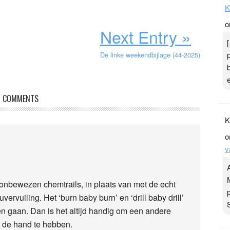
K
o
Next Entry »
De linke weekendbijlage (44-2025)
COMMENTS
K
o
v
nbewezen chemtrails, in plaats van met de echt
rvuiling. Het ‘burn baby burn’ en ‘drill baby drill’
n gaan. Dan is het altijd handig om een andere
j de hand te hebben.