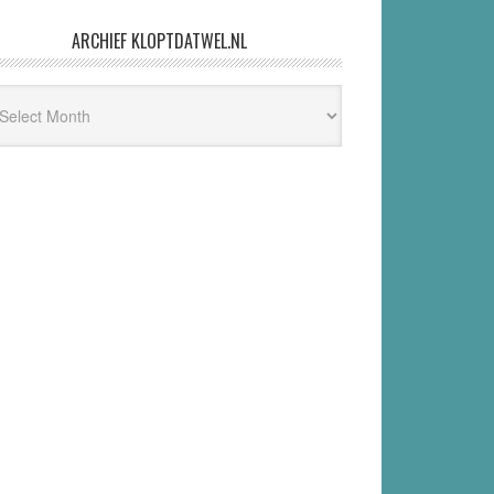
ARCHIEF KLOPTDATWEL.NL
hief
ptdatwel.nl