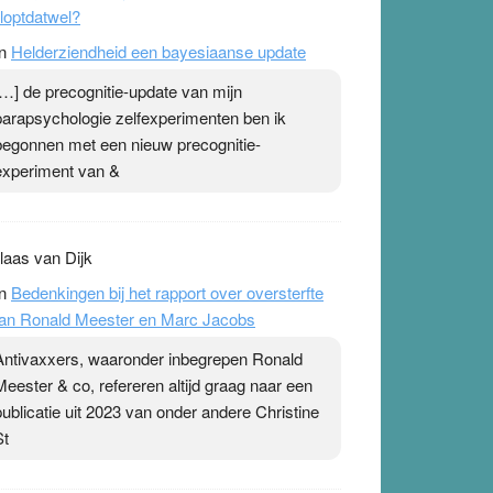
loptdatwel?
n
Helderziendheid een bayesiaanse update
[…] de precognitie-update van mijn
parapsychologie zelfexperimenten ben ik
begonnen met een nieuw precognitie-
experiment van &
laas van Dijk
n
Bedenkingen bij het rapport over oversterfte
an Ronald Meester en Marc Jacobs
Antivaxxers, waaronder inbegrepen Ronald
Meester & co, refereren altijd graag naar een
publicatie uit 2023 van onder andere Christine
St