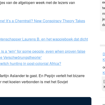
e
tjes van de afgelopen week met de lezers van
t
m
j
 Plane! It’s a Chemtrail? New Conspiracy Theory Takes
d
P
tenschapper Laurens B. en het wappieboek dat dicht
3
.
 is a “win” for some people, even when proven false
D
t
eine Verschwörungstheorie“
K
v
 witch hunting in post-colonial Africa?
o
D
K
g
artijn Aslander te gast. En Pepijn vertelt het bizarre
z
 met koeien verbonden is met het Sovjet
t