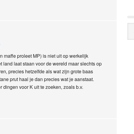
Arc
Klo
2
 maffe proleet MP) is niet uit op werkelijk
t land laat staan voor de wereld maar slechts op
en, precies hetzelfde als wat zijn grote baas
ane prut haal je dan precies wat je aanstaat.
r dingen voor K uit te zoeken, zoals b.v.