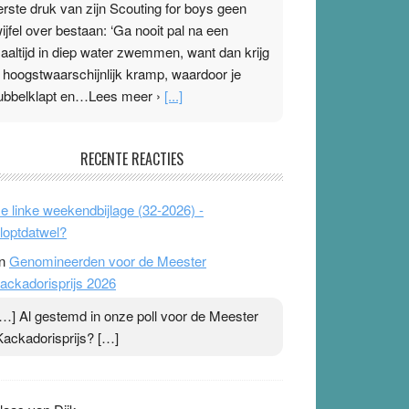
erste druk van zijn Scouting for boys geen
wijfel over bestaan: ‘Ga nooit pal na een
aaltijd in diep water zwemmen, want dan krijg
e hoogstwaarschijnlijk kramp, waardoor je
ubbelklapt en…Lees meer ›
[...]
leisterplakkers in de topspsort
RECENTE REACTIES
1 July 2026
-
Ward van Beek
 Na mondtape is nu de neuspleister in trek bij
e linke weekendbijlage (32-2026) -
opsporters. Ze hopen ermee hun hartslag te
loptdatwel?
erlagen terwijl ze meer zuurstof opnemen.
n
Genomineerden voor de Meester
aarop heeft zo’n pleister geen effect. Maar het
ackadorisprijs 2026
evoel ‘makkelijker te ademen’ kan goud waard
ijn. Door…Lees meer Pleisterplakkers in de
[…] Al gestemd in onze poll voor de Meester
opspsort ›
[...]
Kackadorisprijs? […]