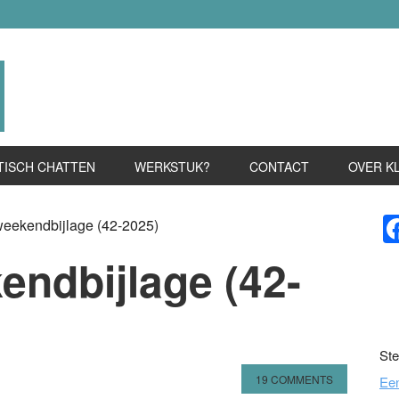
TISCH CHATTEN
WERKSTUK?
CONTACT
OVER K
P
weekendbijlage (42-2025)
S
endbijlage (42-
Ste
19 COMMENTS
Ee