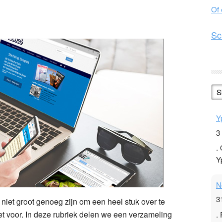
Of
n
l
hare
Sc
S
Y
3
.
Y
N
3
niet groot genoeg zijn om een heel stuk over te
et voor. In deze rubriek delen we een verzameling
.