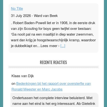
No Title
31 July 2026
-
Ward van Beek
. Robert Baden-Powell liet er in 1908, in de eerste druk
van zijn Scouting for boys geen twijfel over bestaan:
‘Ga nooit pal na een maaltijd in diep water zwemmen,
want dan krijg je hoogstwaarschijnlijk kramp, waardoor
je dubbelklapt en…Lees meer ›
[...]
Pleisterplakkers in de topspsort
RECENTE REACTIES
31 July 2026
-
Ward van Beek
. Na mondtape is nu de neuspleister in trek bij
Klaas van Dijk
topsporters. Ze hopen ermee hun hartslag te verlagen
on
Bedenkingen bij het rapport over oversterfte van
terwijl ze meer zuurstof opnemen. Daarop heeft zo’n
Ronald Meester en Marc Jacobs
pleister geen effect. Maar het gevoel ‘makkelijker te
ademen’ kan goud waard zijn. Door…Lees meer
Ondertussen het complete interview beluisterd. Met
Pleisterplakkers in de topspsort ›
[...]
name aan het eind is het erg interessant. Ab Gietelink