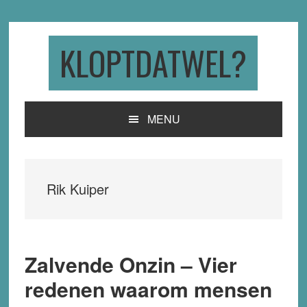
Skip
Skip
Skip
to
to
to
primary
main
primary
KLOPTDATWEL?
navigation
content
sidebar
MENU
Rik Kuiper
Zalvende Onzin – Vier
redenen waarom mensen