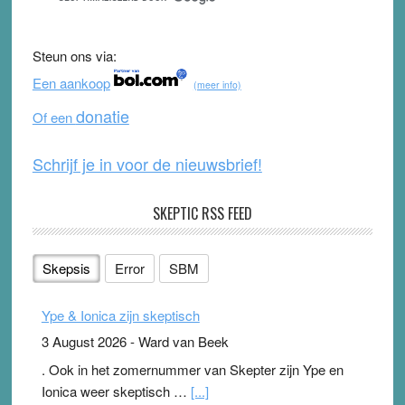
e
er
T
d
b
u
Steun ons via:
o
b
Een aankoop
(meer info)
o
e
donatie
Of een
k
Schrijf je in voor de nieuwsbrief!
SKEPTIC RSS FEED
Skepsis
Error
SBM
Ype & Ionica zijn skeptisch
3 August 2026
-
Ward van Beek
. Ook in het zomernummer van Skepter zijn Ype en
Ionica weer skeptisch …
[...]