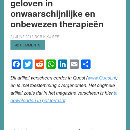
geloven in
onwaarschijnlijke en
onbewezen therapieën
24 JUNE 2013
BY
RIK KUIPER
42 COMMENTS
Facebook
Twitter
Reddit
WhatsApp
LinkedIn
Email
Share
Dit artikel verscheen eerder in
Quest
(
www.Quest.nl
)
en is met toestemming overgenomen. Het originele
artikel zoals dat in het magazine verscheen is hier
te
downloaden in pdf-formaat
.