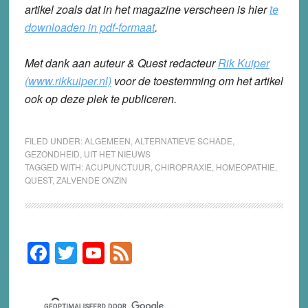
artikel zoals dat in het magazine verscheen is hier
te
downloaden in pdf-formaat
.
Met dank aan auteur & Quest redacteur
Rik Kuiper
(www.rikkuiper.nl)
voor de toestemming om het artikel
ook op deze plek te publiceren.
FILED UNDER:
ALGEMEEN
,
ALTERNATIEVE SCHADE
,
GEZONDHEID
,
UIT HET NIEUWS
TAGGED WITH:
ACUPUNCTUUR
,
CHIROPRAXIE
,
HOMEOPATHIE
,
QUEST
,
ZALVENDE ONZIN
F
T
Y
F
Primary
Sidebar
a
wi
o
e
c
tt
u
e