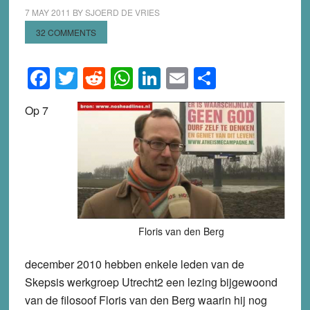
7 MAY 2011
BY
SJOERD DE VRIES
32 COMMENTS
Facebook
Twitter
Reddit
WhatsApp
LinkedIn
Email
Share
Op 7
Floris van den Berg
december 2010 hebben enkele leden van de
Skepsis werkgroep Utrecht2 een lezing bijgewoond
van de filosoof Floris van den Berg waarin hij nog