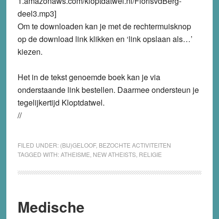
1.amazonaws.com/kloptdatwel.nl/FlorisvdBerg-
deel3.mp3]
Om te downloaden kan je met de rechtermuisknop
op de download link klikken en ‘link opslaan als…’
kiezen.
Het in de tekst genoemde boek kan je via
onderstaande link bestellen. Daarmee ondersteun je
tegelijkertijd Kloptdatwel.
//
FILED UNDER:
(BIJ)GELOOF
,
BEZOCHTE ACTIVITEITEN
TAGGED WITH:
ATHEISME
,
NEW ATHEISTS
,
RELIGIE
Medische