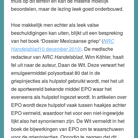
thuis op dit terrein en kan de materie moeilijk
beoordelen, maar de lezing
leek
goed onderbouwd.
Hoe makkelijk men echter als leek valse
beschuldigingen kan uiten, blijkt uit een bespreking
van het boek “Dossier Mexicaanse griep” (
NRC
Handelsblad
10 december 2010
)
. De medische
redacteur van
NRC Handelsblad
, Wim Köhler, haalt
fel uit naar de auteur, Daan de Wit. Deze verwart het
emulgeermiddel polysorbaat 80 dat in de
griepinjecties als hulpstof gebruikt wordt, met het uit
de sportwereld bekende middel EPO waar het
eveneens als hulpstof ingezet wordt. In artikelen over
EPO wordt deze hulpstof vaak tussen haakjes achter
EPO vermeld, waardoor het voor een niet-ingewijde
lijkt also het synoniemen zijn. De Wit vermeldt in het
boek de bijwerkingen van EPO om te waarschuwen
voor de griepinjecties. Onnodig te zeggen dat dit