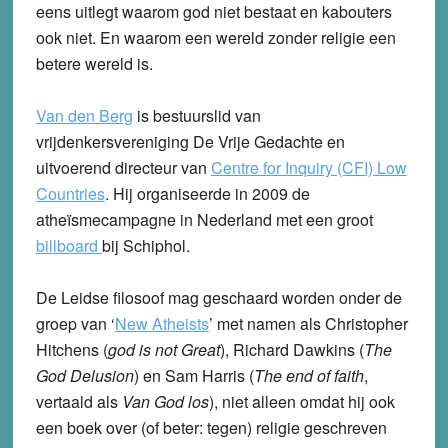
eens uitlegt waarom god niet bestaat en kabouters
ook niet. En waarom een wereld zonder religie een
betere wereld is.
Van den Berg
is bestuurslid van
vrijdenkersvereniging De Vrije Gedachte en
uitvoerend directeur van
Centre for Inquiry (CFI) Low
Countries
. Hij organiseerde in 2009 de
atheïsmecampagne in Nederland met een groot
billboard
bij Schiphol.
De Leidse filosoof mag geschaard worden onder de
groep van ‘
New Atheists
’ met namen als Christopher
Hitchens (
god is not Great
), Richard Dawkins (
The
God Delusion
) en Sam Harris (
The end of faith
,
vertaald als
Van God los
), niet alleen omdat hij ook
een boek over (of beter: tegen) religie geschreven