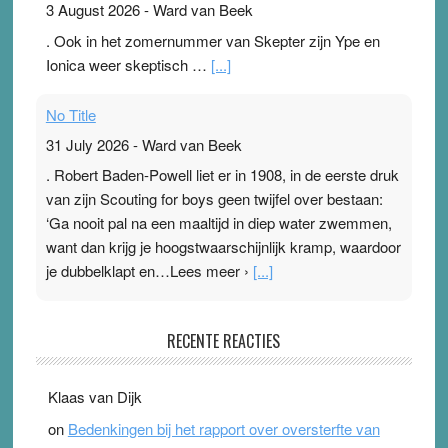
3 August 2026
-
Ward van Beek
. Ook in het zomernummer van Skepter zijn Ype en
Ionica weer skeptisch …
[...]
No Title
31 July 2026
-
Ward van Beek
. Robert Baden-Powell liet er in 1908, in de eerste druk
van zijn Scouting for boys geen twijfel over bestaan:
‘Ga nooit pal na een maaltijd in diep water zwemmen,
want dan krijg je hoogstwaarschijnlijk kramp, waardoor
je dubbelklapt en…Lees meer ›
[...]
Pleisterplakkers in de topspsort
RECENTE REACTIES
31 July 2026
-
Ward van Beek
. Na mondtape is nu de neuspleister in trek bij
Klaas van Dijk
topsporters. Ze hopen ermee hun hartslag te verlagen
on
Bedenkingen bij het rapport over oversterfte van
terwijl ze meer zuurstof opnemen. Daarop heeft zo’n