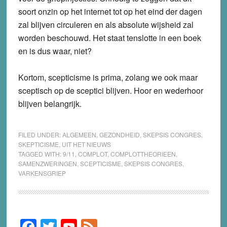
soort onzin op het internet tot op het eind der dagen
zal blijven circuleren en als absolute wijsheid zal
worden beschouwd. Het staat tenslotte in een boek
en is dus waar, niet?
Kortom, scepticisme is prima, zolang we ook maar
sceptisch op de sceptici blijven. Hoor en wederhoor
blijven belangrijk.
FILED UNDER:
ALGEMEEN
,
GEZONDHEID
,
SKEPSIS CONGRES
,
SKEPTICISME
,
UIT HET NIEUWS
TAGGED WITH:
9/11
,
COMPLOT
,
COMPLOTTHEORIEEN
,
SAMENZWERINGEN
,
SCEPTICISME
,
SKEPSIS CONGRES
,
VARKENSGRIEP
F
T
Y
F
Primary