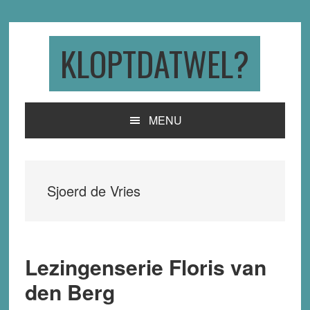
Skip
Skip
Skip
to
to
to
primary
main
primary
KLOPTDATWEL?
navigation
content
sidebar
MENU
Sjoerd de Vries
Lezingenserie Floris van
den Berg