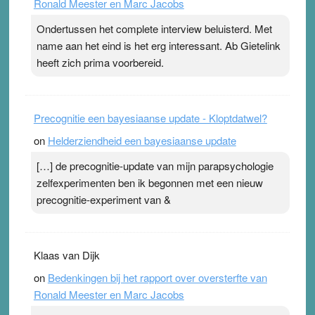
Ronald Meester en Marc Jacobs
pleister geen effect. Maar het gevoel ‘makkelijker te
ademen’ kan goud waard zijn. Door…Lees meer
Ondertussen het complete interview beluisterd. Met
Pleisterplakkers in de topspsort ›
[...]
name aan het eind is het erg interessant. Ab Gietelink
heeft zich prima voorbereid.
Precognitie een bayesiaanse update - Kloptdatwel?
on
Helderziendheid een bayesiaanse update
[…] de precognitie-update van mijn parapsychologie
zelfexperimenten ben ik begonnen met een nieuw
precognitie-experiment van &
Klaas van Dijk
on
Bedenkingen bij het rapport over oversterfte van
Ronald Meester en Marc Jacobs