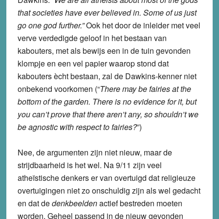
that societies have ever believed in.
Some of us just
go one god further.”
Ook het door de inleider met veel
verve verdedigde geloof in het bestaan van
kabouters, met als bewijs een in de tuin gevonden
klompje en een vel papier waarop stond dat
kabouters ècht bestaan, zal de Dawkins-kenner niet
onbekend voorkomen (“
There may be fairies at the
bottom of the garden.
There is no evidence for it, but
you can’t prove that there aren’t any, so shouldn’t we
be agnostic with respect to fairies?
”)
Nee, de argumenten zijn niet nieuw, maar de
strijdbaarheid is het wel. Na 9/11 zijn veel
atheïstische denkers er van overtuigd dat religieuze
overtuigingen niet zo onschuldig zijn als wel gedacht
en dat de
denkbeelden
actief bestreden moeten
worden. Geheel passend in de nieuw gevonden