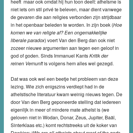
heeft maar ook omdat hij hun toon deelt: atheïsme is
niet iets om stil privé te beleven, maar dient vanwege
de gevaren die aan religies verbonden zijn strijdbaar
in het openbaar beleden te worden. In zijn boek (
Hoe
komen we van religie af? Een ongemakkelijke
liberale paradox
) voert Van den Berg dan ook niet
zozeer nieuwe argumenten aan tegen een geloof in
god of goden. Sinds Immanuel Kants
Kritik der
reinen Vernunft
is volgens hem alles wel gezegd.
Dat was ook wel een beetje het probleem van deze
lezing. Wie zich enigszins verdiept had in de
atheïstische literatuur kwam weinig nieuws tegen. De
door Van den Berg geponeerde stelling dat iedereen
eigenlijk in meer of mindere mate atheïst is (we
geloven niet in Wodan, Donar, Zeus, Jupiter, Baäl,
Sinterklaas etc.) komt rechtstreeks uit de koker van
Dawkins: “
We are all atheists about most of the gods