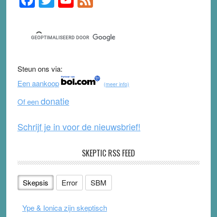
Sidebar
a
wi
o
e
c
tt
u
e
e
er
T
d
b
u
Steun ons via:
o
b
Een aankoop
(meer info)
o
e
donatie
Of een
k
Schrijf je in voor de nieuwsbrief!
SKEPTIC RSS FEED
Skepsis
Error
SBM
Ype & Ionica zijn skeptisch