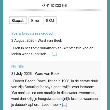
SKEPTIC RSS FEED
Skepsis
Error
SBM
Ype & Ionica zijn skeptisch
3 August 2026
-
Ward van Beek
. Ook in het zomernummer van Skepter zijn Ype en
Ionica weer skeptisch …
[...]
No Title
31 July 2026
-
Ward van Beek
. Robert Baden-Powell liet er in 1908, in de eerste druk
van zijn Scouting for boys geen twijfel over bestaan:
‘Ga nooit pal na een maaltijd in diep water zwemmen,
want dan krijg je hoogstwaarschijnlijk kramp, waardoor
je dubbelklapt en…Lees meer ›
[...]