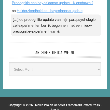
Precognitie een bayesiaanse update - Kloptdatwel?
on
Helderziendheid een bayesiaanse update
[…] de precognitie-update van mijn parapsychologie
zelfexperimenten ben ik begonnen met een nieuw
precognitie-experiment van &
ARCHIEF KLOPTDATWEL.NL
Archief
Kloptdatwel.nl
Copyright © 2026 ·
Metro Pro
on
Genesis Framework
·
WordPress
·
Log in