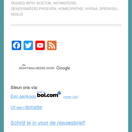
TAGGED WITH:
ACETON
,
ANTIMATERIE
,
GENEESMIDDELPROEVEN
,
HOMEOPATHIE
,
HYENA
,
SPEEKSEL
,
VENUS
F
T
Y
F
Primary
Sidebar
a
wi
o
e
c
tt
u
e
e
er
T
d
b
u
Steun ons via:
o
b
Een aankoop
(meer info)
o
e
donatie
Of een
k
Schrijf je in voor de nieuwsbrief!