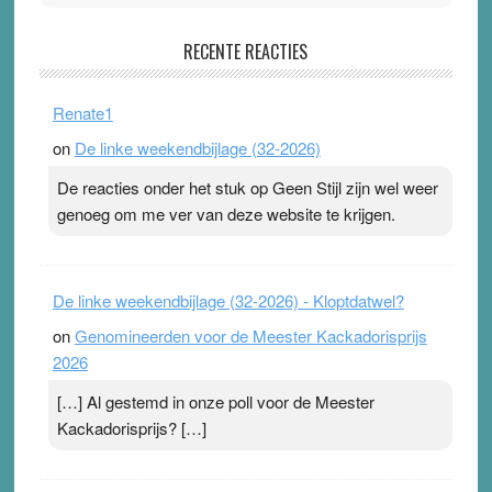
Pleisterplakkers in de topspsort
RECENTE REACTIES
31 July 2026
-
Ward van Beek
. Na mondtape is nu de neuspleister in trek bij
Renate1
topsporters. Ze hopen ermee hun hartslag te verlagen
on
De linke weekendbijlage (32-2026)
terwijl ze meer zuurstof opnemen. Daarop heeft zo’n
pleister geen effect. Maar het gevoel ‘makkelijker te
De reacties onder het stuk op Geen Stijl zijn wel weer
ademen’ kan goud waard zijn. Door…Lees meer
genoeg om me ver van deze website te krijgen.
Pleisterplakkers in de topspsort ›
[...]
De linke weekendbijlage (32-2026) - Kloptdatwel?
on
Genomineerden voor de Meester Kackadorisprijs
2026
[…] Al gestemd in onze poll voor de Meester
Kackadorisprijs? […]