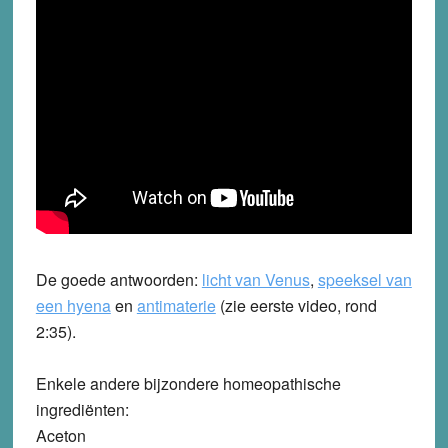
De goede antwoorden:
licht van Venus
,
speeksel van
een hyena
en
antimaterie
(zie eerste video, rond
2:35).
Enkele andere bijzondere homeopathische
ingrediënten:
Aceton