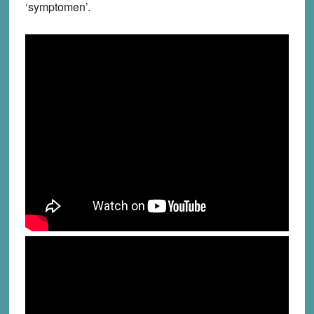
‘symptomen’.