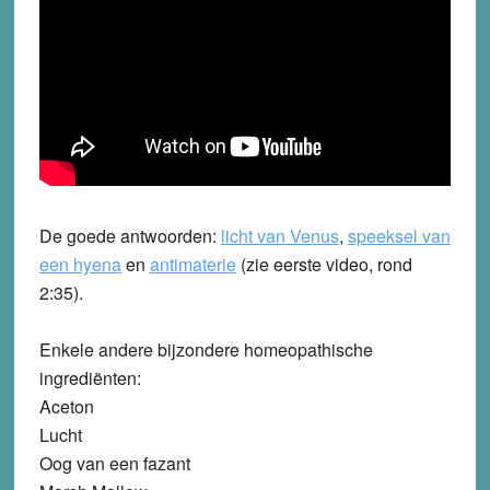
De goede antwoorden:
licht van Venus
,
speeksel van
een hyena
en
antimaterie
(zie eerste video, rond
2:35).
Enkele andere bijzondere homeopathische
ingrediënten:
Aceton
Lucht
Oog van een fazant