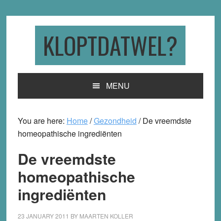
Skip
Skip
Skip
to
to
to
primary
main
primary
KLOPTDATWEL?
navigation
content
sidebar
MENU
You are here:
Home
/
Gezondheid
/
De vreemdste
homeopathische ingrediënten
De vreemdste
homeopathische
ingrediënten
23 JANUARY 2011
BY
MAARTEN KOLLER