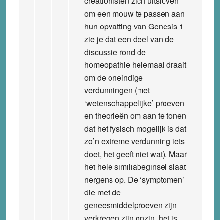
creationisten zich uitsloven
om een mouw te passen aan
hun opvatting van Genesis 1
zie je dat een deel van de
discussie rond de
homeopathie helemaal draait
om de oneindige
verdunningen (met
‘wetenschappelijke’ proeven
en theorieën om aan te tonen
dat het fysisch mogelijk is dat
zo’n extreme verdunning iets
doet, het geeft niet wat). Maar
het hele similiabeginsel slaat
nergens op. De ‘symptomen’
die met de
geneesmiddelproeven zijn
verkregen zijn onzin, het is