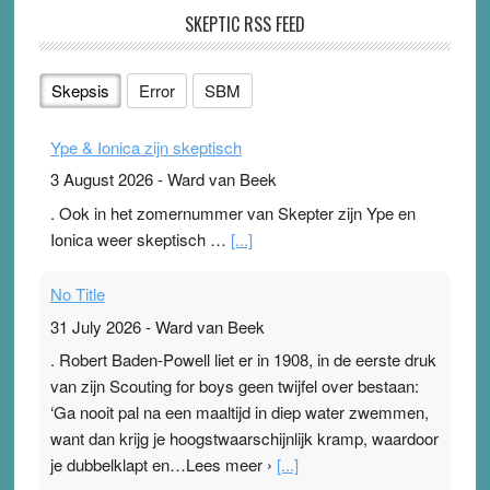
SKEPTIC RSS FEED
Skepsis
Error
SBM
Ype & Ionica zijn skeptisch
3 August 2026
-
Ward van Beek
. Ook in het zomernummer van Skepter zijn Ype en
Ionica weer skeptisch …
[...]
No Title
31 July 2026
-
Ward van Beek
. Robert Baden-Powell liet er in 1908, in de eerste druk
van zijn Scouting for boys geen twijfel over bestaan:
‘Ga nooit pal na een maaltijd in diep water zwemmen,
want dan krijg je hoogstwaarschijnlijk kramp, waardoor
je dubbelklapt en…Lees meer ›
[...]