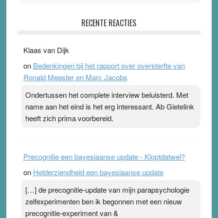
Pleisterplakkers in de topspsort
RECENTE REACTIES
31 July 2026
-
Ward van Beek
. Na mondtape is nu de neuspleister in trek bij
Klaas van Dijk
topsporters. Ze hopen ermee hun hartslag te verlagen
on
Bedenkingen bij het rapport over oversterfte van
terwijl ze meer zuurstof opnemen. Daarop heeft zo’n
Ronald Meester en Marc Jacobs
pleister geen effect. Maar het gevoel ‘makkelijker te
ademen’ kan goud waard zijn. Door…Lees meer
Ondertussen het complete interview beluisterd. Met
Pleisterplakkers in de topspsort ›
[...]
name aan het eind is het erg interessant. Ab Gietelink
heeft zich prima voorbereid.
Precognitie een bayesiaanse update - Kloptdatwel?
on
Helderziendheid een bayesiaanse update
[…] de precognitie-update van mijn parapsychologie
zelfexperimenten ben ik begonnen met een nieuw
precognitie-experiment van &