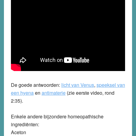
De goede antwoorden:
licht van Venus
,
speeksel van
een hyena
en
antimaterie
(zie eerste video, rond
2:35).
Enkele andere bijzondere homeopathische
ingrediënten:
Aceton