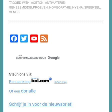
TAGGED WITH:
ACETON
,
ANTIMATERIE
,
GENEESMIDDELPROEVEN
,
HOMEOPATHIE
,
HYENA
,
SPEEKSEL
,
VENUS
F
T
Y
F
Primary
Sidebar
a
wi
o
e
c
tt
u
e
e
er
T
d
b
u
Steun ons via:
o
b
Een aankoop
(meer info)
o
e
donatie
Of een
k
Schrijf je in voor de nieuwsbrief!