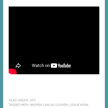
FILED UNDER:
UFO
TAGGED WITH:
ANDREA LANI
,
KU LEUIVEN
,
LESLIE KEAN
,