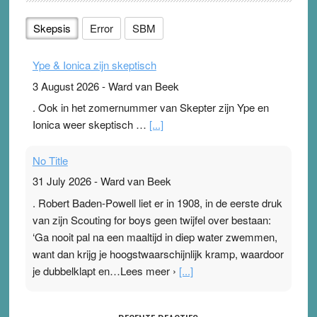
Skepsis
Error
SBM
Ype & Ionica zijn skeptisch
3 August 2026
-
Ward van Beek
. Ook in het zomernummer van Skepter zijn Ype en
Ionica weer skeptisch …
[...]
No Title
31 July 2026
-
Ward van Beek
. Robert Baden-Powell liet er in 1908, in de eerste druk
van zijn Scouting for boys geen twijfel over bestaan:
‘Ga nooit pal na een maaltijd in diep water zwemmen,
want dan krijg je hoogstwaarschijnlijk kramp, waardoor
je dubbelklapt en…Lees meer ›
[...]
Pleisterplakkers in de topspsort