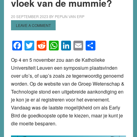
vloek van de mummie?
20 SEPTEMBER 2023
BY
PEPIJN VAN ERP
LEAVE A COMMENT
Facebook
Twitter
Reddit
WhatsApp
LinkedIn
Email
Share
Op 4 en 5 november zou aan de Katholieke
Universiteit Leuven een symposium plaatsvinden
over ufo’s, of uap’s zoals ze tegenwoordig genoemd
worden. Op de website van de Groep Wetenschap &
Technologie stond een uitgebreide aankondiging en
je kon je er al registreren voor het evenement.
Vandaag was de laatste mogelijkheid om als Early
Bird de goedkoopste optie te kiezen, maar je kunt je
die moeite besparen.