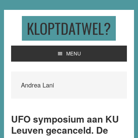
Skip
Skip
Skip
to
to
to
primary
main
primary
KLOPTDATWEL?
navigation
content
sidebar
MENU
Andrea Lani
UFO symposium aan KU
Leuven gecanceld. De