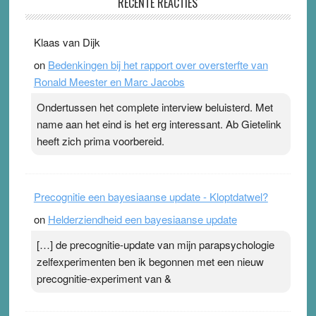
RECENTE REACTIES
31 July 2026
-
Ward van Beek
. Na mondtape is nu de neuspleister in trek bij
Klaas van Dijk
topsporters. Ze hopen ermee hun hartslag te verlagen
on
Bedenkingen bij het rapport over oversterfte van
terwijl ze meer zuurstof opnemen. Daarop heeft zo’n
Ronald Meester en Marc Jacobs
pleister geen effect. Maar het gevoel ‘makkelijker te
ademen’ kan goud waard zijn. Door…Lees meer
Ondertussen het complete interview beluisterd. Met
Pleisterplakkers in de topspsort ›
[...]
name aan het eind is het erg interessant. Ab Gietelink
heeft zich prima voorbereid.
Precognitie een bayesiaanse update - Kloptdatwel?
on
Helderziendheid een bayesiaanse update
[…] de precognitie-update van mijn parapsychologie
zelfexperimenten ben ik begonnen met een nieuw
precognitie-experiment van &