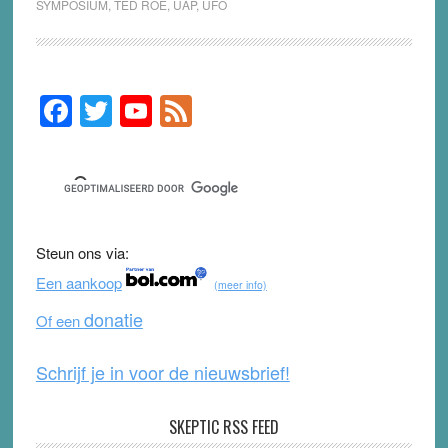
SYMPOSIUM
,
TED ROE
,
UAP
,
UFO
F
T
Y
F
Primary
Sidebar
a
wi
o
e
c
tt
u
e
e
er
T
d
b
u
Steun ons via:
o
b
Een aankoop
(meer info)
o
e
donatie
Of een
k
Schrijf je in voor de nieuwsbrief!
SKEPTIC RSS FEED